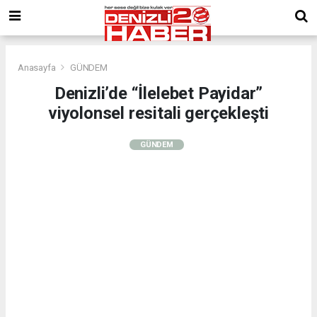
Anasayfa
GÜNDEM
Denizli’de “İlelebet Payidar”
viyolonsel resitali gerçekleşti
GÜNDEM