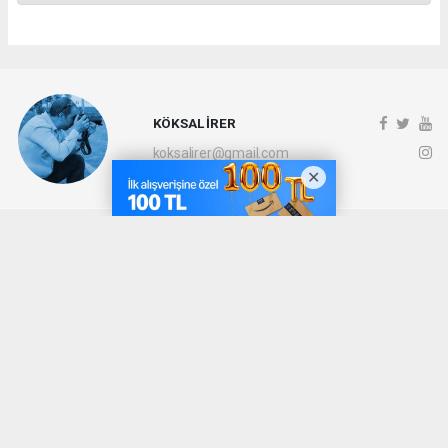
KÖKSAL İRER
koksalirer@gmail.com
Okuyucu Yorumları
(0)
Gönder
Yorum yazarak Topluluk Kuralları’nı kabul etmiş bulunuyor ve denizli20haber.com
sitesine yaptığınız yorumunuzla ilgili doğrudan veya dolaylı tüm sorumluluğu tek
başınıza üstleniyorsunuz. Yazılan tüm yorumlardan site yönetimi hiçbir şekilde
sorumlu tutulamaz.