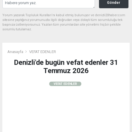
Gönder
Yorum yazarak Topluluk Kuralları’nı kabul etmiş bulunuyor ve denizli20haber.com
sitesine yaptığınız yorumunuzla ilgili doğrudan veya dolaylı tüm sorumluluğu tek
başınıza üstleniyorsunuz. Yazılan tüm yorumlardan site yönetimi hiçbir şekilde
sorumlu tutulamaz.
Anasayfa
VEFAT EDENLER
Denizli'de bugün vefat edenler 31
Temmuz 2026
VEFAT EDENLER