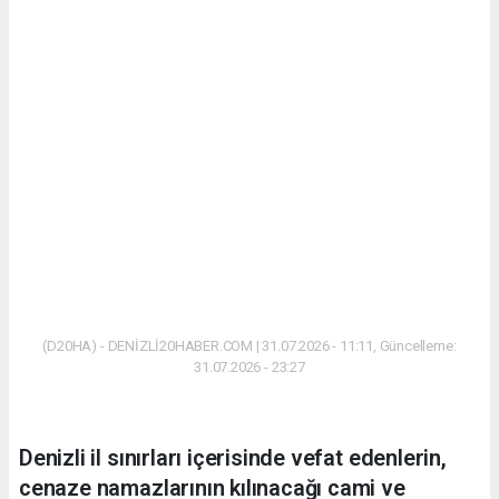
(D20HA) - DENİZLİ20HABER.COM | 31.07.2026 - 11:11, Güncelleme:
31.07.2026 - 23:27
Denizli il sınırları içerisinde vefat edenlerin,
cenaze namazlarının kılınacağı cami ve