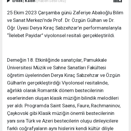
Erkek
|
Kadın
(Haberi Sesli Oku)
25 Ekim 2023 Çarşamba günü Zaferiye Abalıoğlu Bilim
ve Sanat Merkezi’nde Prof. Dr. Özgün Gülhan ve Dr.
Öğr. Üyesi Derya Kıraç Sabzehzar’ın performanslarıyla
“İlelebet Payidar” viyolonsel resitali gerçekleştirildi.
Derneğin 18. Etkinliğinde sanatçılar, Pamukkale
Üniversitesi Müzik ve Sahne Sanatları Fakültesi
öğretim üyelerinden Derya Kıraç Sabzehzar ve Özgün
Gülhan’ın gerçekleştirdiği Viyolonsel resitalinde,
ağırlıklı olarak Romantik dönem bestecilerinin
eserlerinden oluşan klasik müziğin bilindik melodileri
yer aldı. Programda Saint Saens, Faure, Rachmaninov,
Çaykovski gibi Klasik müziğin önemli bestecilerinin
yanı sıra Türk ve Azeri bestecilerin oluşu dinleyicilere
farklı coğrafyaların aynı hislerini kendi kültür diliyle