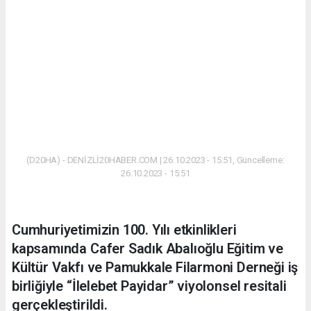
(D20HA) - DENİZLİ20HABER.COM | 26.10.2023 - 15:51, Güncelleme:
26.10.2023 - 15:51
Cumhuriyetimizin 100. Yılı etkinlikleri
kapsamında Cafer Sadık Abalıoğlu Eğitim ve
Kültür Vakfı ve Pamukkale Filarmoni Derneği iş
birliğiyle “İlelebet Payidar” viyolonsel resitali
gerçekleştirildi.