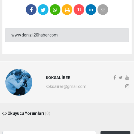
www.denizli20haber.com
KÖKSAL İRER
koksalirer@gmail.com
Okuyucu Yorumları
(0)