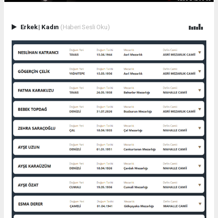
Erkek
|
Kadın
(Haberi Sesli Oku)