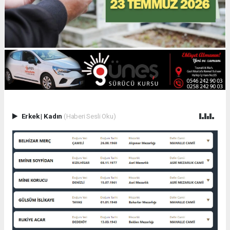
Erkek
|
Kadın
(Haberi Sesli Oku)