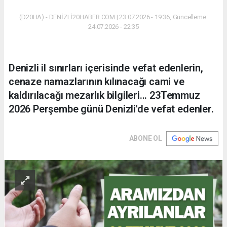
(D20HA) - DENİZLİ20HABER.COM | 23.07.2026 - 19:36, Güncelleme:
24.07.2026 - 22:35
Denizli il sınırları içerisinde vefat edenlerin,
cenaze namazlarının kılınacağı cami ve
kaldırılacağı mezarlık bilgileri... 23Temmuz
2026 Perşembe günü Denizli'de vefat edenler.
ABONE OL