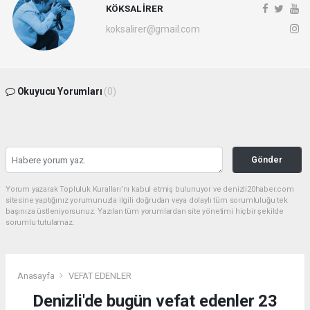
KÖKSAL İRER
koksalirer@gmail.com
Okuyucu Yorumları
(0)
Gönder
Yorum yazarak Topluluk Kuralları’nı kabul etmiş bulunuyor ve denizli20haber.com
sitesine yaptığınız yorumunuzla ilgili doğrudan veya dolaylı tüm sorumluluğu tek
başınıza üstleniyorsunuz. Yazılan tüm yorumlardan site yönetimi hiçbir şekilde
sorumlu tutulamaz.
Anasayfa
VEFAT EDENLER
Denizli'de bugün vefat edenler 23