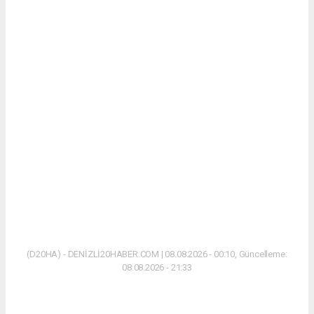
(D20HA) - DENİZLİ20HABER.COM | 08.08.2026 - 00:10, Güncelleme:
08.08.2026 - 21:33