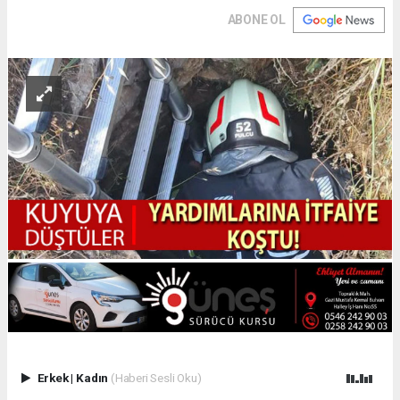
ABONE OL
Erkek
|
Kadın
(Haberi Sesli Oku)