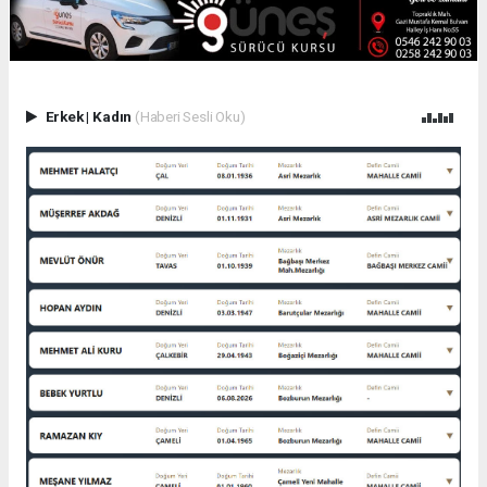
Erkek
|
Kadın
(Haberi Sesli Oku)