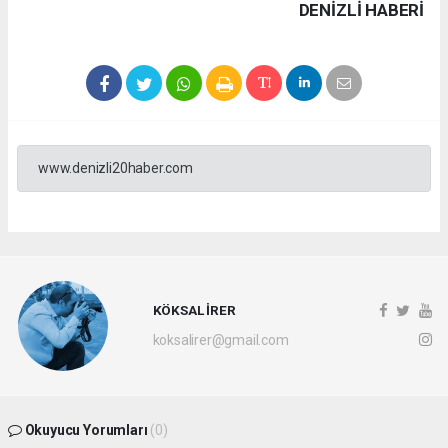
DENIZLI HABERİ
www.denizli20haber.com
KÖKSAL İRER
koksalirer@gmail.com
Okuyucu Yorumları
(0)