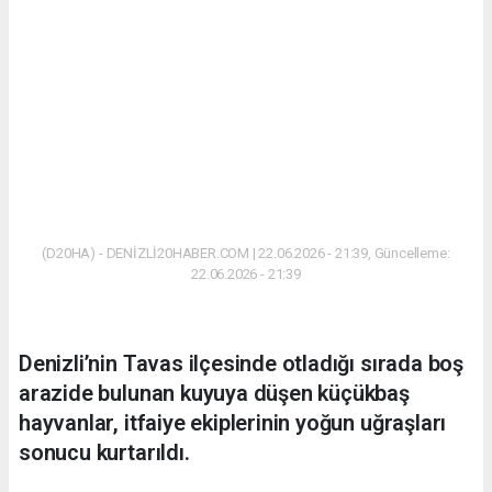
(D20HA) - DENİZLİ20HABER.COM | 22.06.2026 - 21:39, Güncelleme:
22.06.2026 - 21:39
Denizli’nin Tavas ilçesinde otladığı sırada boş
arazide bulunan kuyuya düşen küçükbaş
hayvanlar, itfaiye ekiplerinin yoğun uğraşları
sonucu kurtarıldı.