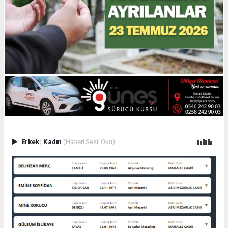
Erkek
|
Kadın
(Haberi Sesli Oku)