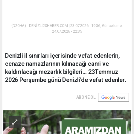
(D20HA) - DENİZLİ20HABER.COM | 23.07.2026 - 19:36, Güncelleme:
24.07.2026 - 22:35
Denizli il sınırları içerisinde vefat edenlerin,
cenaze namazlarının kılınacağı cami ve
kaldırılacağı mezarlık bilgileri... 23Temmuz
2026 Perşembe günü Denizli'de vefat edenler.
ABONE OL