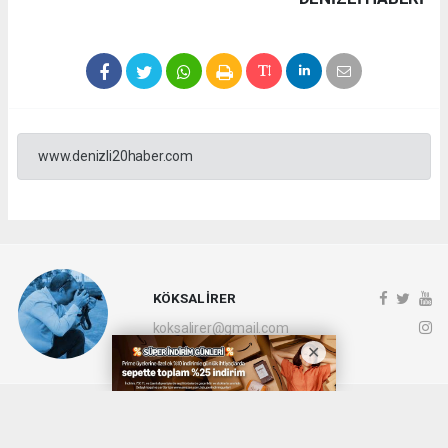
www.denizli20haber.com
KÖKSAL İRER
koksalirer@gmail.com
Okuyucu Yorumları
(0)