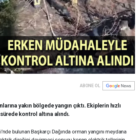
ABONE OL
nlarına yakın bölgede yangın çıktı. Ekiplerin hızlı
ürede kontrol altına alındı.
si’nde bulunan Başkarçı Dağında orman yangını meydana
ektrik direğini devirmesi sonucu kopan elektrik tellerinin