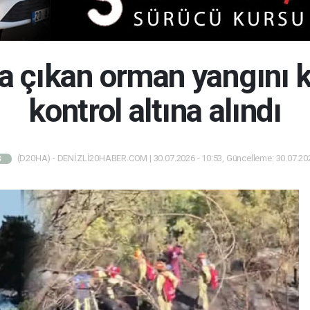
a çıkan orman yangını 
kontrol altına alındı
(D20HA) - DENİZLİ20HABER.COM | 30.07.2026 - 10:53, Güncelleme: 30.07.202
Ş