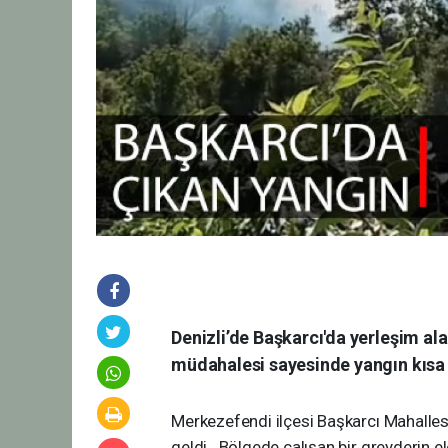
Denizli’de Başkarcı'da yerleşim ala
müdahalesi sayesinde yangın kısa s
Merkezefendi ilçesi Başkarcı Mahalle
geldi. Bölgede çalışan bir greyderin el