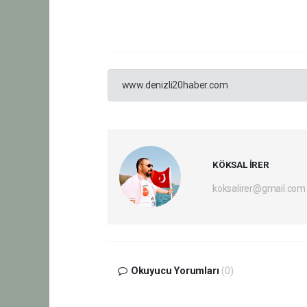
www.denizli20haber.com
KÖKSAL İRER
koksalirer@gmail.com
Okuyucu Yorumları
(0)