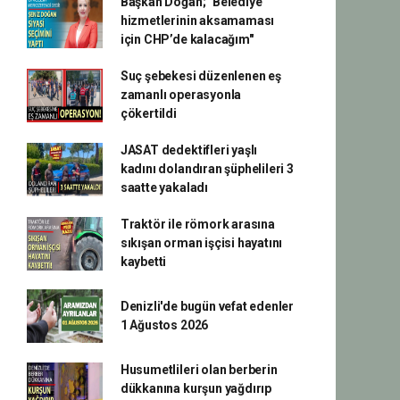
Başkan Doğan; "Belediye
hizmetlerinin aksamaması
için CHP’de kalacağım"
Suç şebekesi düzenlenen eş
zamanlı operasyonla
çökertildi
JASAT dedektifleri yaşlı
kadını dolandıran şüphelileri 3
saatte yakaladı
Traktör ile römork arasına
sıkışan orman işçisi hayatını
kaybetti
Denizli'de bugün vefat edenler
1 Ağustos 2026
Husumetlileri olan berberin
dükkanına kurşun yağdırıp