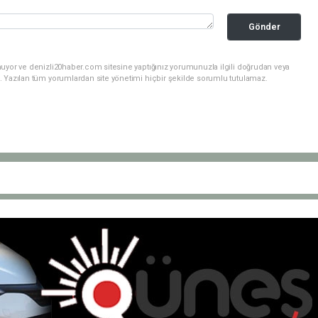
Gönder
nuyor ve denizli20haber.com sitesine yaptığınız yorumunuzla ilgili doğrudan veya
. Yazılan tüm yorumlardan site yönetimi hiçbir şekilde sorumlu tutulamaz.