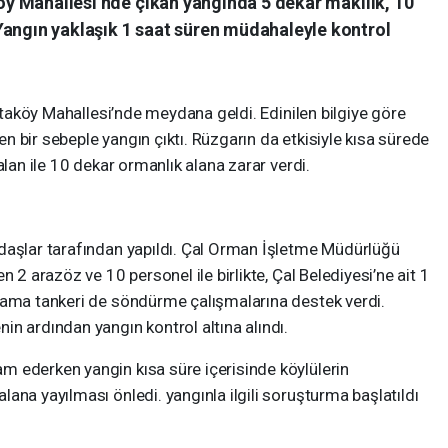
aköy Mahallesi’nde çıkan yangında 5 dekar makilik, 10
Yangın yaklaşık 1 saat süren müdahaleyle kontrol
Ortaköy Mahallesi’nde meydana geldi. Edinilen bilgiye göre
 bir sebeple yangın çıktı. Rüzgarın da etkisiyle kısa sürede
alan ile 10 dekar ormanlık alana zarar verdi.
daşlar tarafından yapıldı. Çal Orman İşletme Müdürlüğü
n 2 arazöz ve 10 personel ile birlikte, Çal Belediyesi’ne ait 1
lama tankeri de söndürme çalışmalarına destek verdi.
n ardından yangın kontrol altına alındı.
 ederken yangin kısa süre içerisinde köylülerin
ana yayılması önledi. yangınla ilgili soruşturma başlatıldı