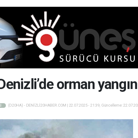
Denizli’de orman yangın
(D20HA) - DENİZLİ20HABER.COM | 22.07.2025 - 21:39, Güncelleme: 22.07.202
İ