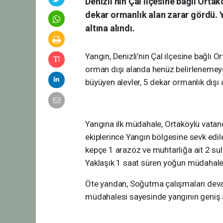
Denizli’nin Çal ilçesine bağlı Ort
dekar ormanlık alan zarar gördü. 
altına alındı.
Yangın, Denizli’nin Çal ilçesine bağlı 
orman dışı alanda henüz belirlenemeyen
büyüyen alevler, 5 dekar ormanlık dışı 
Yangına ilk müdahale, Ortaköylü vatan
ekiplerince Yangın bölgesine sevk edile
kepçe 1 arazöz ve muhtarlığa ait 2 su
Yaklaşık 1 saat süren yoğun müdahaleni
Öte yandan, Soğutma çalışmaları devam
müdahalesi sayesinde yangının geniş al