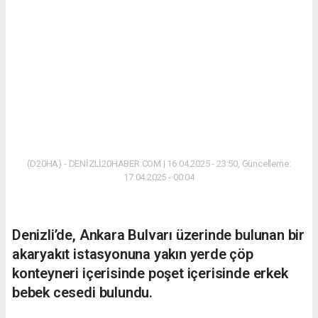
(D20HA) - DENİZLİ20HABER.COM | 16.04.2025 - 23:50, Güncelleme:
17.04.2025 - 00:04
Denizli’de, Ankara Bulvarı üzerinde bulunan bir
akaryakıt istasyonuna yakın yerde çöp
konteyneri içerisinde poşet içerisinde erkek
bebek cesedi bulundu.