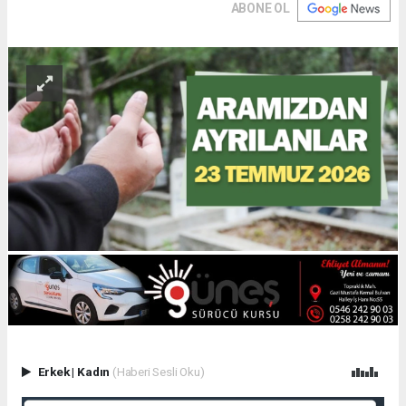
ABONE OL
Erkek
|
Kadın
(Haberi Sesli Oku)