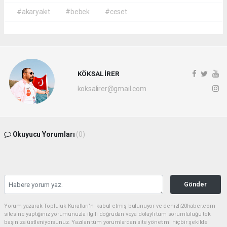
#akaryakıt
#bebek
#ceset
KÖKSAL İRER
koksalirer@gmail.com
Okuyucu Yorumları
(0)
Gönder
Yorum yazarak Topluluk Kuralları’nı kabul etmiş bulunuyor ve denizli20haber.com
sitesine yaptığınız yorumunuzla ilgili doğrudan veya dolaylı tüm sorumluluğu tek
başınıza üstleniyorsunuz. Yazılan tüm yorumlardan site yönetimi hiçbir şekilde