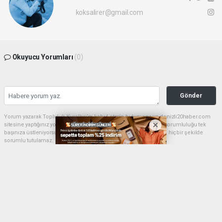
koksalirer@gmail.com
Okuyucu Yorumları
(0)
Gönder
Yorum yazarak Topluluk Kuralları’nı kabul etmiş bulunuyor ve denizli20haber.com
sitesine yaptığınız yorumunuzla ilgili doğrudan veya dolaylı tüm sorumluluğu tek
başınıza üstleniyorsunuz. Yazılan tüm yorumlardan site yönetimi hiçbir şekilde
sorumlu tutulamaz.
haber paketi
haber scripti
haber yazılımı
Tüm hakları saklı tutulmaktadır.Copyright 2026©
Haber Yazılımı:
Web Aksiyon ®