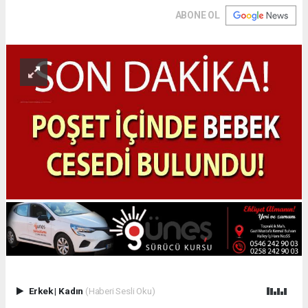
ABONE OL
Erkek
|
Kadın
(Haberi Sesli Oku)