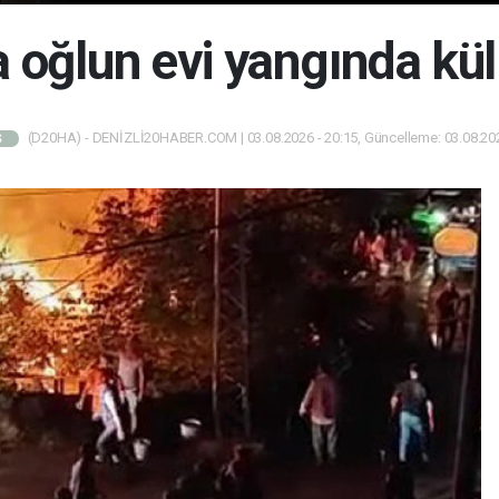
 oğlun evi yangında kül
(D20HA) - DENİZLİ20HABER.COM | 03.08.2026 - 20:15, Güncelleme: 03.08.202
Ş