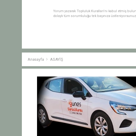
Yorum yazarak Topluluk Kuralları’nı kabul etmiş bulu
dolaylı tüm sorumluluğu tek başınıza üstleniyorsunuz
Anasayfa
ASAYİŞ