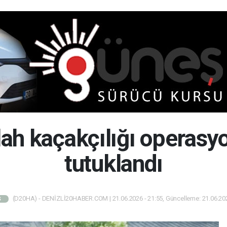
ilah kaçakçılığı operasy
tutuklandı
(D20HA) - DENİZLİ20HABER.COM | 21.06.2026 - 21:55, Güncelleme: 21.06.202
Ş