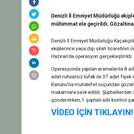
Denizli İl Emniyet Müdürlüğü ekipl
mühimmat ele geçirildi. Gözaltına 
Denizli İl Emniyet Müdürlüğü Kaçakçı
ekiplerince yasa dışı silah ticaretini
Haziran’da operasyon gerçekleştirildi.
Operasyonda yapılan aramalarda 8 adet
adet ruhsatsız tüfek ile 37 adet fişek e
Kanunu’na muhalefet suçundan gözaltına
makamlara sevk edildi. Şüphelilerden 
gönderilirken, 1 şüpheli adli kontrol şar
VİDEO İÇİN TIKLAYIN!