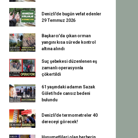
Denizli'de bugün vefat edenler
29 Temmuz 2026
Başkarcı'da çıkan orman
yangını kısa sürede kontrol
altına alındı
Suç şebekesi düzenlenen eş
zamanlı operasyonla
çökertildi
61 yaşındaki adamın Sazak
Göleti'nde cansız bedeni
bulundu
Denizli'de termometreler 40
dereceyi görecek!
Husumetlileri olan berberin