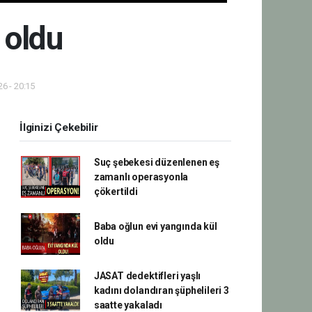
 oldu
6 - 20:15
İlginizi Çekebilir
Suç şebekesi düzenlenen eş
zamanlı operasyonla
çökertildi
Baba oğlun evi yangında kül
oldu
JASAT dedektifleri yaşlı
kadını dolandıran şüphelileri 3
saatte yakaladı