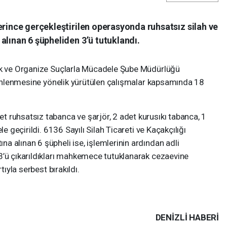
erince gerçekleştirilen operasyonda ruhsatsız silah ve
alınan 6 şüpheliden 3’ü tutuklandı.
lık ve Organize Suçlarla Mücadele Şube Müdürlüğü
n önlenmesine yönelik yürütülen çalışmalar kapsamında 18
 ruhsatsız tabanca ve şarjör, 2 adet kurusıkı tabanca, 1
le geçirildi. 6136 Sayılı Silah Ticareti ve Kaçakçılığı
 alınan 6 şüpheli ise, işlemlerinin ardından adli
3’ü çıkarıldıkları mahkemece tutuklanarak cezaevine
tıyla serbest bırakıldı.
DENIZLI HABERİ