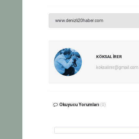
www.denizli20haber.com
KÖKSAL İRER
koksalirer@gmail.com
Okuyucu Yorumları
(0)