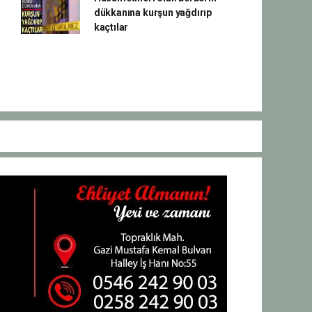
dükkanına kurşun yağdırıp
kaçtılar