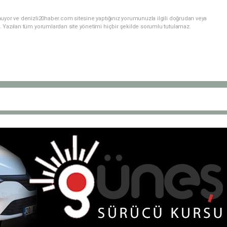
nuyor ve denizli20haber.com sitesine yaptığınız yorumunuzla ilgili doğrudan veya
. Yazılan tüm yorumlardan site yönetimi hiçbir şekilde sorumlu tutulamaz.