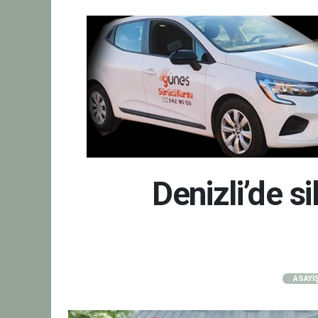
Denizli’de s
ASAYİ