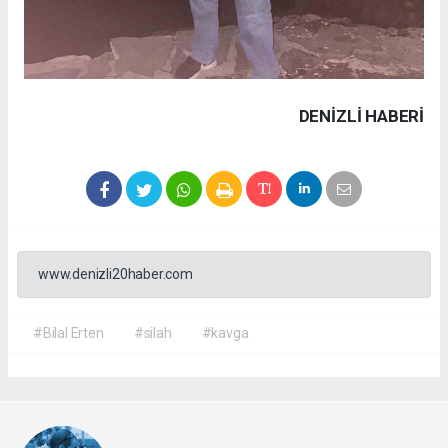
DENIZLI HABERİ
www.denizli20haber.com
#Bilal Erten
#silah
#kavga