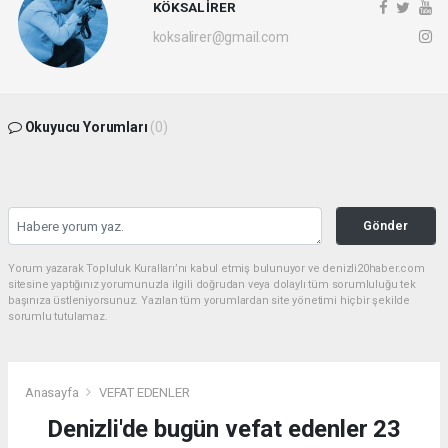
KÖKSAL İRER
koksalirer@gmail.com
Okuyucu Yorumları
(0)
Gönder
Yorum yazarak Topluluk Kuralları’nı kabul etmiş bulunuyor ve denizli20haber.com
sitesine yaptığınız yorumunuzla ilgili doğrudan veya dolaylı tüm sorumluluğu tek
başınıza üstleniyorsunuz. Yazılan tüm yorumlardan site yönetimi hiçbir şekilde
sorumlu tutulamaz.
Anasayfa
VEFAT EDENLER
Denizli'de bugün vefat edenler 23