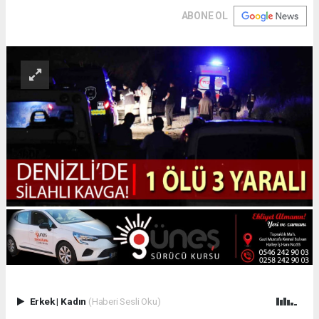
ABONE OL
Erkek
|
Kadın
(Haberi Sesli Oku)