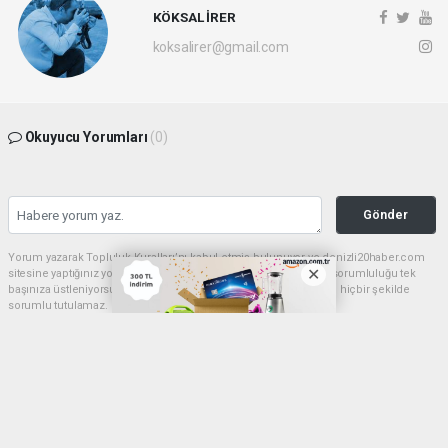
KÖKSAL İRER
koksalirer@gmail.com
Okuyucu Yorumları
(0)
Gönder
Yorum yazarak Topluluk Kuralları’nı kabul etmiş bulunuyor ve denizli20haber.com
sitesine yaptığınız yorumunuzla ilgili doğrudan veya dolaylı tüm sorumluluğu tek
başınıza üstleniyorsunuz. Yazılan tüm yorumlardan site yönetimi hiçbir şekilde
sorumlu tutulamaz.
haber paketi
haber scripti
haber yazılımı
Tüm hakları saklı tutulmaktadır.Copyright 2026©