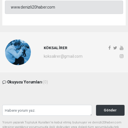
www.denizli20haber.com
KÖKSAL İRER
koksalirer@gmail.com
Okuyucu Yorumları
(0)
Gönder
Yorum yazarak Topluluk Kuralları’nı kabul etmiş bulunuyor ve denizli20haber.com
sitesine yaptığınız yorumunuzla ilgili doğrudan veya dolaylı tüm sorumluluğu tek