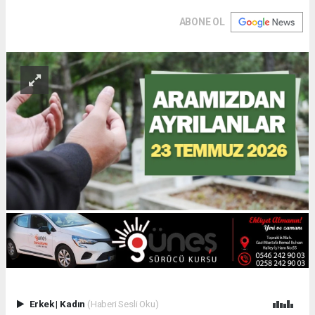
ABONE OL
Erkek
|
Kadın
(Haberi Sesli Oku)