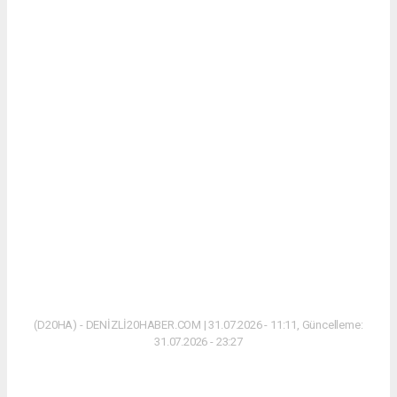
(D20HA) - DENİZLİ20HABER.COM | 31.07.2026 - 11:11, Güncelleme:
31.07.2026 - 23:27