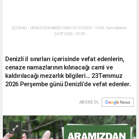
(D20HA) - DENİZLİ20HABER.COM | 23.07.2026 - 19:36, Güncelleme:
24.07.2026 - 22:35
Denizli il sınırları içerisinde vefat edenlerin,
cenaze namazlarının kılınacağı cami ve
kaldırılacağı mezarlık bilgileri... 23Temmuz
2026 Perşembe günü Denizli'de vefat edenler.
ABONE OL