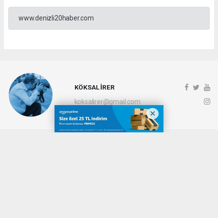
www.denizli20haber.com
KÖKSAL İRER
koksalirer@gmail.com
Okuyucu Yorumları
(0)
Gönder
Yorum yazarak Topluluk Kuralları’nı kabul etmiş bulunuyor ve denizli20haber.com
sitesine yaptığınız yorumunuzla ilgili doğrudan veya dolaylı tüm sorumluluğu tek