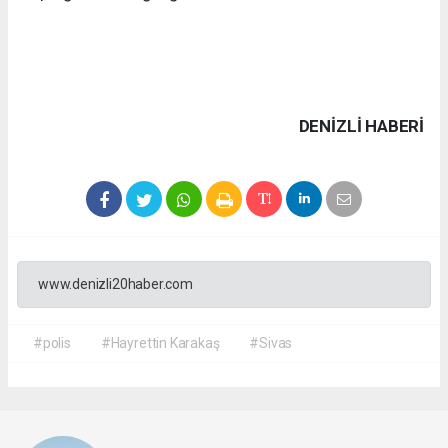
DENIZLI HABERİ
www.denizli20haber.com
#polis
#Hayrettin Karakaş
#Sivas