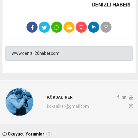
DENIZLI HABERİ
www.denizli20haber.com
KÖKSAL İRER
koksalirer@gmail.com
Okuyucu Yorumları
(0)