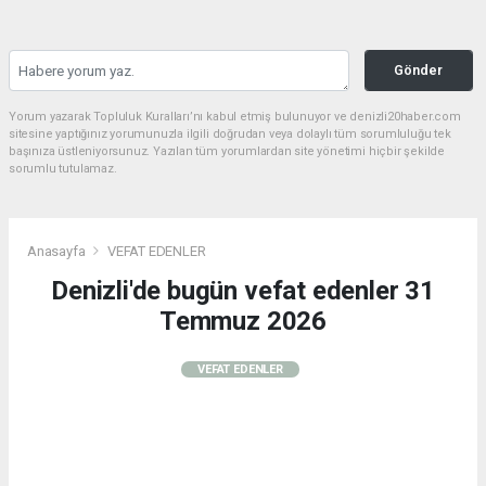
Gönder
Yorum yazarak Topluluk Kuralları’nı kabul etmiş bulunuyor ve denizli20haber.com
sitesine yaptığınız yorumunuzla ilgili doğrudan veya dolaylı tüm sorumluluğu tek
başınıza üstleniyorsunuz. Yazılan tüm yorumlardan site yönetimi hiçbir şekilde
sorumlu tutulamaz.
Anasayfa
VEFAT EDENLER
Denizli'de bugün vefat edenler 31
Temmuz 2026
VEFAT EDENLER