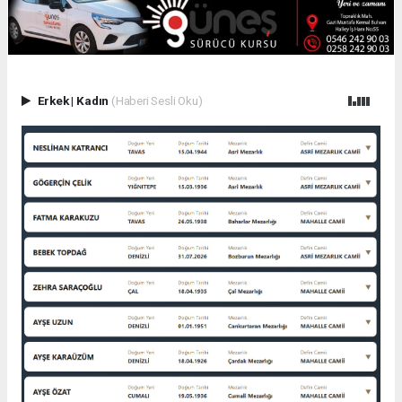
Erkek
|
Kadın
(Haberi Sesli Oku)