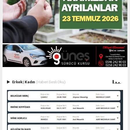
Erkek
|
Kadın
(Haberi Sesli Oku)