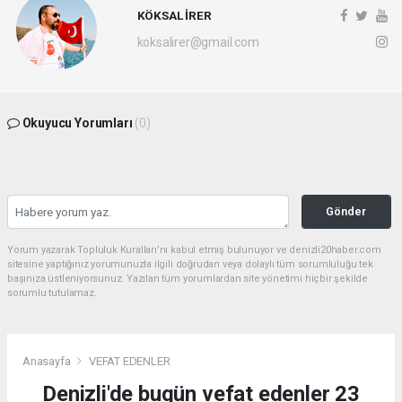
KÖKSAL İRER
koksalirer@gmail.com
Okuyucu Yorumları
(0)
Gönder
Yorum yazarak Topluluk Kuralları’nı kabul etmiş bulunuyor ve denizli20haber.com
sitesine yaptığınız yorumunuzla ilgili doğrudan veya dolaylı tüm sorumluluğu tek
başınıza üstleniyorsunuz. Yazılan tüm yorumlardan site yönetimi hiçbir şekilde
sorumlu tutulamaz.
Anasayfa
VEFAT EDENLER
Denizli'de bugün vefat edenler 23