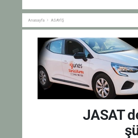
Anasayfa
ASAYİŞ
JASAT ded
şü