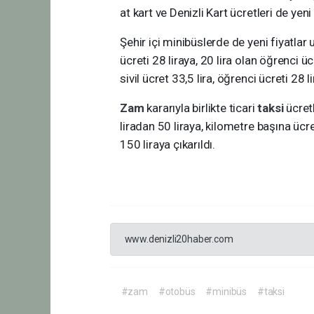
at kart ve Denizli Kart ücretleri de ye
Şehir içi minibüslerde de yeni fiyatlar
ücreti 28 liraya, 20 lira olan öğrenci ü
sivil ücret 33,5 lira, öğrenci ücreti 28 li
Zam
kararıyla birlikte ticari
taksi
ücret
liradan 50 liraya, kilometre başına ücr
150 liraya çıkarıldı.
www.denizli20haber.com
#zam
#otobüs
#minibüs
#taksi