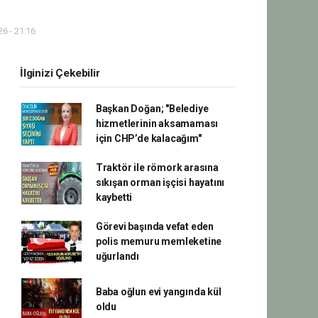
6 - 21:16
İlginizi Çekebilir
Başkan Doğan; "Belediye
hizmetlerinin aksamaması
için CHP’de kalacağım"
Traktör ile römork arasına
sıkışan orman işçisi hayatını
kaybetti
Görevi başında vefat eden
polis memuru memleketine
uğurlandı
Baba oğlun evi yangında kül
oldu