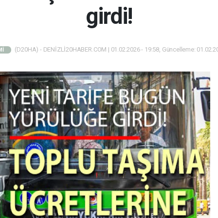
girdi!
(D20HA) - DENİZLİ20HABER.COM | 01.02.2026 - 19:58, Güncelleme: 01.02.20
Mİ