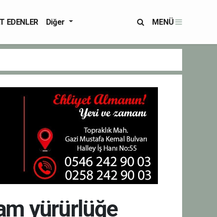
T EDENLER
Diğer
MENÜ
zam yürürlüğe