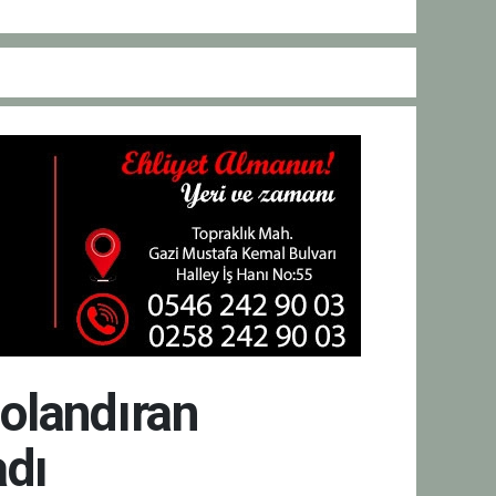
dolandıran
adı