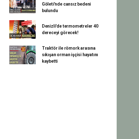
Göleti'nde cansız bedeni
bulundu
Denizli'de termometreler 40
dereceyi görecek!
Traktör ile römork arasına
sıkışan orman işçisi hayatını
kaybetti