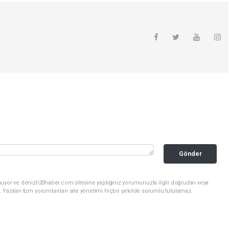
Gönder
nuyor ve denizli20haber.com sitesine yaptığınız yorumunuzla ilgili doğrudan veya
. Yazılan tüm yorumlardan site yönetimi hiçbir şekilde sorumlu tutulamaz.