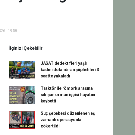
26 - 19:58
İlginizi Çekebilir
JASAT dedektifleri yaşlı
kadını dolandıran şüphelileri 3
saatte yakaladı
Traktör ile römork arasına
sıkışan orman işçisi hayatını
kaybetti
Suç şebekesi düzenlenen eş
zamanlı operasyonla
çökertildi