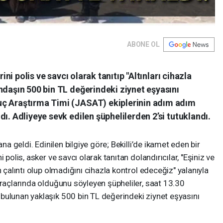
ABONE OL
rini polis ve savcı olarak tanıtıp "Altınları cihazla
ndaşın 500 bin TL değerindeki ziynet eşyasını
uç Araştırma Timi (JASAT) ekiplerinin adım adım
ı. Adliyeye sevk edilen şüphelilerden 2’si tutuklandı.
a geldi. Edinilen bilgiye göre; Bekilli’de ikamet eden bir
 polis, asker ve savcı olarak tanıtan dolandırıcılar, "Eşiniz ve
n çalıntı olup olmadığını cihazla kontrol edeceğiz" yalanıyla
araçlarında olduğunu söyleyen şüpheliler, saat 13.30
bulunan yaklaşık 500 bin TL değerindeki ziynet eşyasını