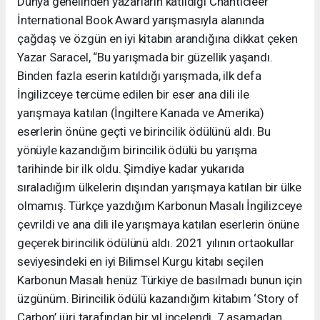
Dünya genelinden yazarların katıldığı Chanticleer
İnternational Book Award yarışmasıyla alanında
çağdaş ve özgün en iyi kitabın arandığına dikkat çeken
Yazar Saracel, “Bu yarışmada bir güzellik yaşandı.
Binden fazla eserin katıldığı yarışmada, ilk defa
İngilizceye tercüme edilen bir eser ana dili ile
yarışmaya katılan (İngiltere Kanada ve Amerika)
eserlerin önüne geçti ve birincilik ödülünü aldı. Bu
yönüyle kazandığım birincilik ödülü bu yarışma
tarihinde bir ilk oldu. Şimdiye kadar yukarıda
sıraladığım ülkelerin dışından yarışmaya katılan bir ülke
olmamış. Türkçe yazdığım Karbonun Masalı İngilizceye
çevrildi ve ana dili ile yarışmaya katılan eserlerin önüne
geçerek birincilik ödülünü aldı. 2021 yılının ortaokullar
seviyesindeki en iyi Bilimsel Kurgu kitabı seçilen
Karbonun Masalı henüz Türkiye de basılmadı bunun için
üzgünüm. Birincilik ödülü kazandığım kitabım ‘Story of
Carbon’ jüri tarafından bir yıl incelendi. 7 aşamadan