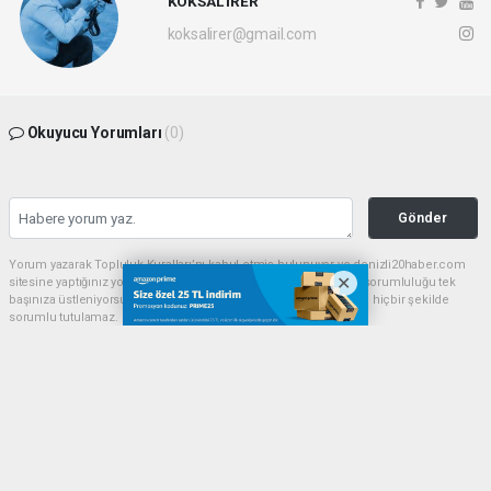
KÖKSAL İRER
koksalirer@gmail.com
Okuyucu Yorumları
(0)
Gönder
Yorum yazarak Topluluk Kuralları’nı kabul etmiş bulunuyor ve denizli20haber.com
sitesine yaptığınız yorumunuzla ilgili doğrudan veya dolaylı tüm sorumluluğu tek
başınıza üstleniyorsunuz. Yazılan tüm yorumlardan site yönetimi hiçbir şekilde
sorumlu tutulamaz.
haber paketi
haber scripti
haber yazılımı
Tüm hakları saklı tutulmaktadır.Copyright 2026©