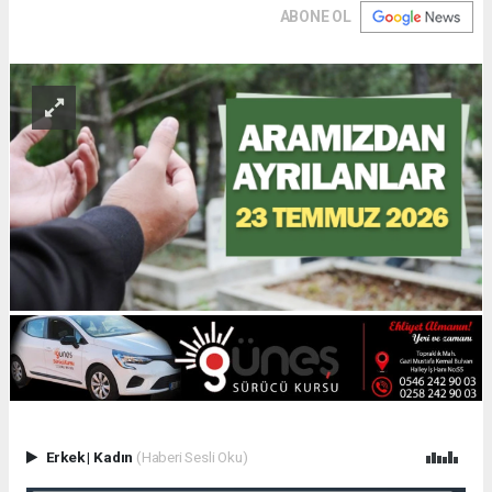
ABONE OL
Erkek
|
Kadın
(Haberi Sesli Oku)