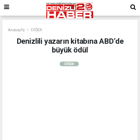
Anasayfa
DİĞER
Denizlili yazarın kitabına ABD’de
büyük ödül
DİĞER