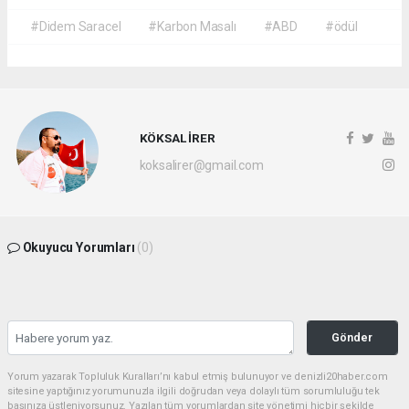
#Didem Saracel
#Karbon Masalı
#ABD
#ödül
KÖKSAL İRER
koksalirer@gmail.com
Okuyucu Yorumları
(0)
Gönder
Yorum yazarak Topluluk Kuralları’nı kabul etmiş bulunuyor ve denizli20haber.com
sitesine yaptığınız yorumunuzla ilgili doğrudan veya dolaylı tüm sorumluluğu tek
başınıza üstleniyorsunuz. Yazılan tüm yorumlardan site yönetimi hiçbir şekilde