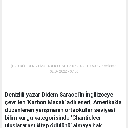
(D20HA) - DENİZLİ20HABER.COM | 02.07.2022 - 07:50, Güncelleme:
02.07.2022 - 07:50
Denizlili yazar Didem Saracel’in İngilizceye
çevrilen ‘Karbon Masalı’ adlı eseri, Amerika’da
düzenlenen yarışmanın ortaokullar seviyesi
bilim kurgu kategorisinde ‘Chanticleer
uluslararası kitap ödülünü’ almaya hak