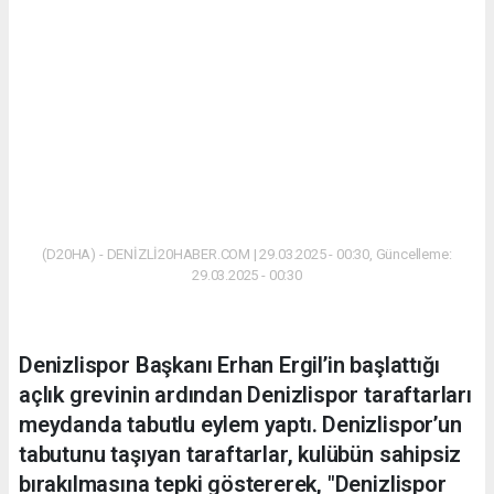
(D20HA) - DENİZLİ20HABER.COM | 29.03.2025 - 00:30, Güncelleme:
29.03.2025 - 00:30
Denizlispor Başkanı Erhan Ergil’in başlattığı
açlık grevinin ardından Denizlispor taraftarları
meydanda tabutlu eylem yaptı. Denizlispor’un
tabutunu taşıyan taraftarlar, kulübün sahipsiz
bırakılmasına tepki göstererek, "Denizlispor