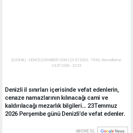
(D20HA) - DENİZLİ20HABER.COM | 23.07.2026 - 19:36, Güncelleme:
24.07.2026 - 22:35
Denizli il sınırları içerisinde vefat edenlerin,
cenaze namazlarının kılınacağı cami ve
kaldırılacağı mezarlık bilgileri... 23Temmuz
2026 Perşembe günü Denizli'de vefat edenler.
ABONE OL