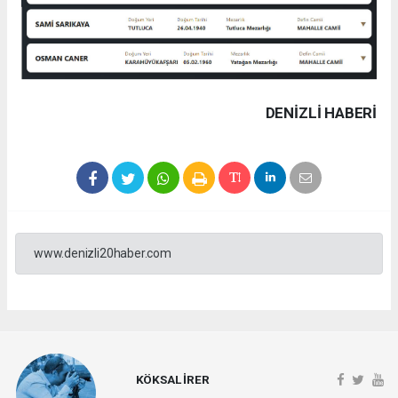
DENIZLI HABERİ
www.denizli20haber.com
KÖKSAL İRER