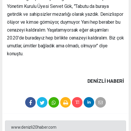
Yönetim Kurulu Üyesi Servet Gök, "Tabutu da buraya
getirdik ve sahipsizler mezarlığı olarak yazdık. Denizlispor
ölüyor ve kimse görmüyor, duymuyor. Yani hep beraber bu
cenazeyi kaldıralım. Yaşatamıyorsak eğer akşamları
20.20’de buradayız hep birlikte cenazeyi kaldıralım. Biz çok
umutlar, ümitler bağladık ama olmadı, olmuyor" diye
konuştu.
DENIZLI HABERİ
www.denizli20haber.com