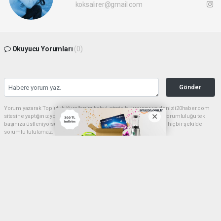
koksalirer@gmail.com
Okuyucu Yorumları
(0)
Gönder
Yorum yazarak Topluluk Kuralları’nı kabul etmiş bulunuyor ve denizli20haber.com
sitesine yaptığınız yorumunuzla ilgili doğrudan veya dolaylı tüm sorumluluğu tek
başınıza üstleniyorsunuz. Yazılan tüm yorumlardan site yönetimi hiçbir şekilde
sorumlu tutulamaz.
haber paketi
haber scripti
haber yazılımı
Tüm hakları saklı tutulmaktadır.Copyright 2026©
Haber Yazılımı:
Web Aksiyon ®