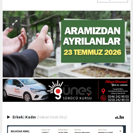
Erkek
|
Kadın
(Haberi Sesli Oku)