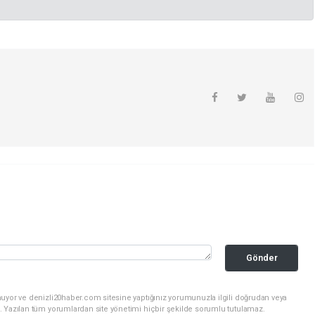
Gönder
nuyor ve denizli20haber.com sitesine yaptığınız yorumunuzla ilgili doğrudan veya
. Yazılan tüm yorumlardan site yönetimi hiçbir şekilde sorumlu tutulamaz.