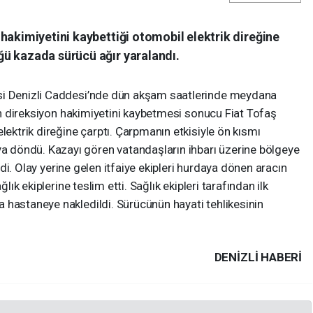
hakimiyetini kaybettiği otomobil elektrik direğine
ü kazada sürücü ağır yaralandı.
si Denizli Caddesi’nde dün akşam saatlerinde meydana
nin direksiyon hakimiyetini kaybetmesi sonucu Fiat Tofaş
lektrik direğine çarptı. Çarpmanın etkisiyle ön kısmı
döndü. Kazayı gören vatandaşların ihbarı üzerine bölgeye
ildi. Olay yerine gelen itfaiye ekipleri hurdaya dönen aracın
ğlık ekiplerine teslim etti. Sağlık ekipleri tarafından ilk
 hastaneye nakledildi. Sürücünün hayati tehlikesinin
DENIZLI HABERİ