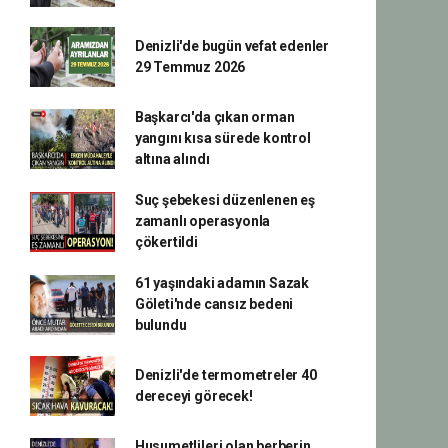
Denizli'de bugün vefat edenler
29 Temmuz 2026
Başkarcı'da çıkan orman
yangını kısa sürede kontrol
altına alındı
Suç şebekesi düzenlenen eş
zamanlı operasyonla
çökertildi
61 yaşındaki adamın Sazak
Göleti'nde cansız bedeni
bulundu
Denizli'de termometreler 40
dereceyi görecek!
Husumetlileri olan berberin