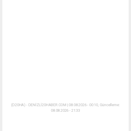
(D20HA) - DENİZLİ20HABER.COM | 08.08.2026 - 00:10, Güncelleme:
08.08.2026 - 21:33