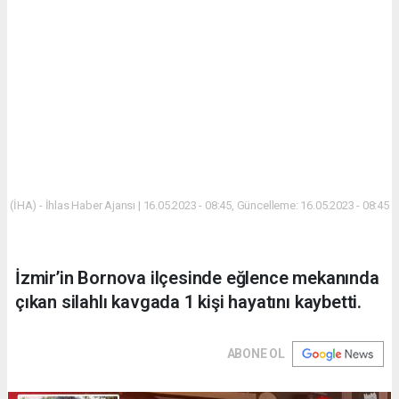
(İHA) - İhlas Haber Ajansı | 16.05.2023 - 08:45, Güncelleme: 16.05.2023 - 08:45
İzmir’in Bornova ilçesinde eğlence mekanında
çıkan silahlı kavgada 1 kişi hayatını kaybetti.
ABONE OL