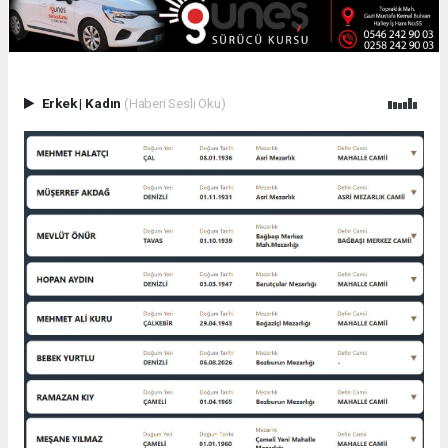
Erkek
|
Kadın
(Haberi Sesli Oku)