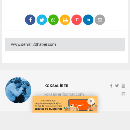
www.denizli20haber.com
KÖKSAL İRER
koksalirer@gmail.com
Okuyucu Yorumları
(0)