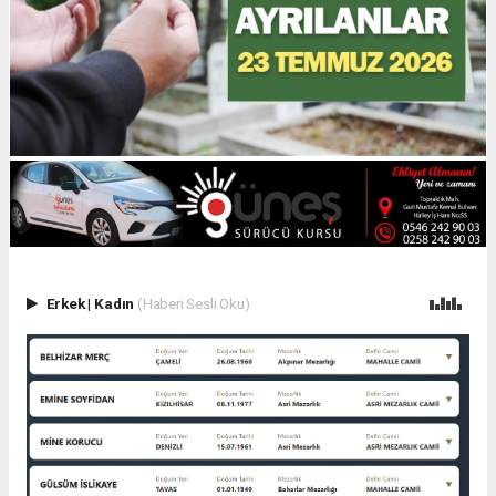
Erkek
|
Kadın
(Haberi Sesli Oku)