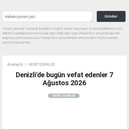
Gönder
Yorum yazarak Topluluk Kuralları’nı kabul etmiş bulunuyor ve denizli20haber.com
sitesine yaptığınız yorumunuzla ilgili doğrudan veya dolaylı tüm sorumluluğu tek
başınıza üstleniyorsunuz. Yazılan tüm yorumlardan site yönetimi hiçbir şekilde
sorumlu tutulamaz.
Anasayfa
VEFAT EDENLER
Denizli'de bugün vefat edenler 7
Ağustos 2026
VEFAT EDENLER