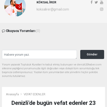
KÖKSAL İRER
koksalirer@gmail.com
Okuyucu Yorumları
(0)
Gönder
Yorum yazarak Topluluk Kuralları’nı kabul etmiş bulunuyor ve denizli20haber.com
sitesine yaptığınız yorumunuzla ilgili doğrudan veya dolaylı tüm sorumluluğu tek
başınıza üstleniyorsunuz. Yazılan tüm yorumlardan site yönetimi hiçbir şekilde
sorumlu tutulamaz.
Anasayfa
VEFAT EDENLER
Denizli'de bugün vefat edenler 23