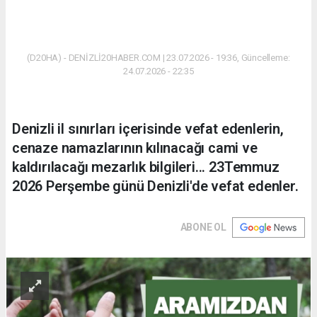
(D20HA) - DENİZLİ20HABER.COM | 23.07.2026 - 19:36, Güncelleme:
24.07.2026 - 22:35
Denizli il sınırları içerisinde vefat edenlerin,
cenaze namazlarının kılınacağı cami ve
kaldırılacağı mezarlık bilgileri... 23Temmuz
2026 Perşembe günü Denizli'de vefat edenler.
ABONE OL