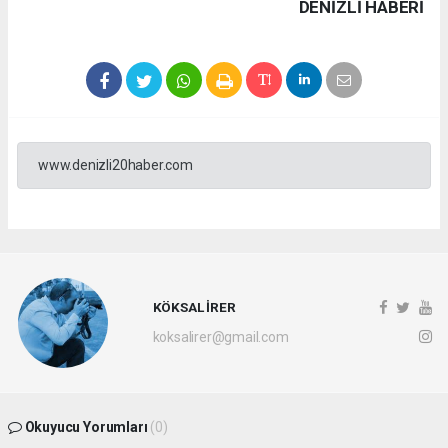
DENIZLI HABERİ
www.denizli20haber.com
KÖKSAL İRER
koksalirer@gmail.com
Okuyucu Yorumları
(0)