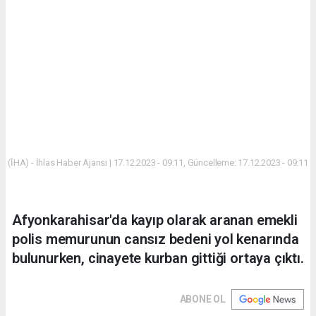
(İHA) - İhlas Haber Ajansı | 17.12.2023 - 09:11, Güncelleme: 17.12.2023 - 09:11
Afyonkarahisar'da kayıp olarak aranan emekli
polis memurunun cansız bedeni yol kenarında
bulunurken, cinayete kurban gittiği ortaya çıktı.
ABONE OL