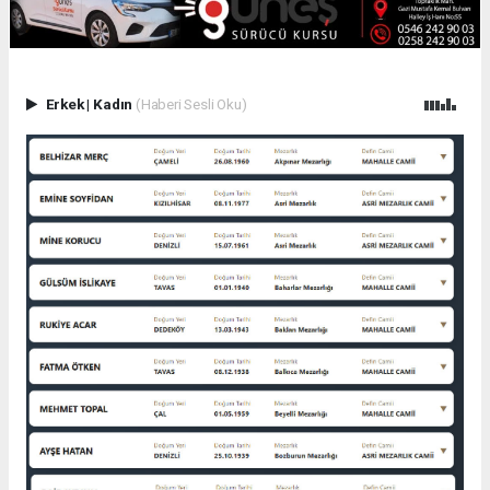
Erkek
|
Kadın
(Haberi Sesli Oku)