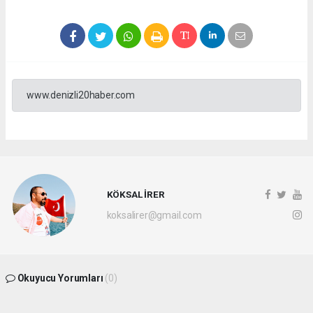
www.denizli20haber.com
KÖKSAL İRER
koksalirer@gmail.com
Okuyucu Yorumları
(0)