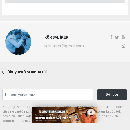
KÖKSAL İRER
koksalirer@gmail.com
Okuyucu Yorumları
(0)
Gönder
Yorum yazarak Topluluk Kuralları’nı kabul etmiş bulunuyor ve denizli20haber.com
sitesine yaptığınız yorumunuzla ilgili doğrudan veya dolaylı tüm sorumluluğu tek
başınıza üstleniyorsunuz. Yazılan tüm yorumlardan site yönetimi hiçbir şekilde
sorumlu tutulamaz.