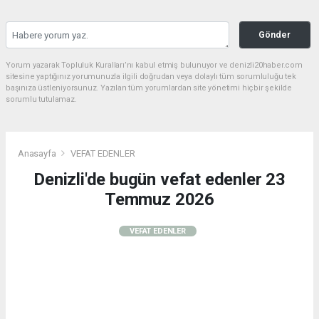
Gönder
Yorum yazarak Topluluk Kuralları’nı kabul etmiş bulunuyor ve denizli20haber.com
sitesine yaptığınız yorumunuzla ilgili doğrudan veya dolaylı tüm sorumluluğu tek
başınıza üstleniyorsunuz. Yazılan tüm yorumlardan site yönetimi hiçbir şekilde
sorumlu tutulamaz.
Anasayfa
VEFAT EDENLER
Denizli'de bugün vefat edenler 23
Temmuz 2026
VEFAT EDENLER