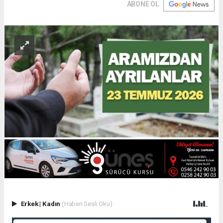
ABONE OL
Erkek
|
Kadın
(Haberi Sesli Oku)