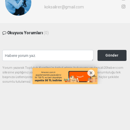
koksalirer@gmail.com
Okuyucu Yorumları
(0)
Gönder
Yorum yazarak Topluluk Kuralları’nı kabul etmiş bulunuyor ve denizli20haber.com
sitesine yaptığınız yorumunuzla ilgili doğrudan veya dolaylı tüm sorumluluğu tek
başınıza üstleniyorsunuz. Yazılan tüm yorumlardan site yönetimi hiçbir şekilde
sorumlu tutulamaz.
haber paketi
haber scripti
haber yazılımı
Tüm hakları saklı tutulmaktadır.Copyright 2026©
Haber Yazılımı:
Web Aksiyon ®