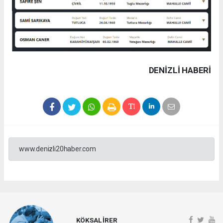
DENIZLI HABERİ
www.denizli20haber.com
KÖKSAL İRER