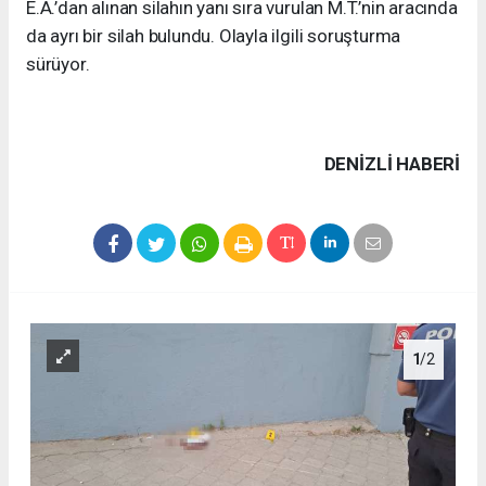
E.A.’dan alınan silahın yanı sıra vurulan M.T.’nin aracında
da ayrı bir silah bulundu. Olayla ilgili soruşturma
sürüyor.
DENIZLI HABERİ
1
/2