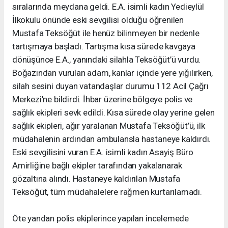
sıralarında meydana geldi. E.A. isimli kadın Yedieylül
İlkokulu önünde eski sevgilisi olduğu öğrenilen
Mustafa Teksöğüt ile henüz bilinmeyen bir nedenle
tartışmaya başladı. Tartışma kısa sürede kavgaya
dönüşünce E.A., yanındaki silahla Teksöğüt’ü vurdu.
Boğazından vurulan adam, kanlar içinde yere yığılırken,
silah sesini duyan vatandaşlar durumu 112 Acil Çağrı
Merkezi’ne bildirdi. İhbar üzerine bölgeye polis ve
sağlık ekipleri sevk edildi. Kısa sürede olay yerine gelen
sağlık ekipleri, ağır yaralanan Mustafa Teksöğüt’ü, ilk
müdahalenin ardından ambulansla hastaneye kaldırdı.
Eski sevgilisini vuran E.A. isimli kadın Asayiş Büro
Amirliğine bağlı ekipler tarafından yakalanarak
gözaltına alındı. Hastaneye kaldırılan Mustafa
Teksöğüt, tüm müdahalelere rağmen kurtarılamadı.
Öte yandan polis ekiplerince yapılan incelemede