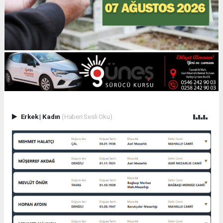
Erkek
|
Kadın
(Haberi Sesli Oku)