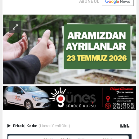
ABONE OL
Erkek
|
Kadın
(Haberi Sesli Oku)