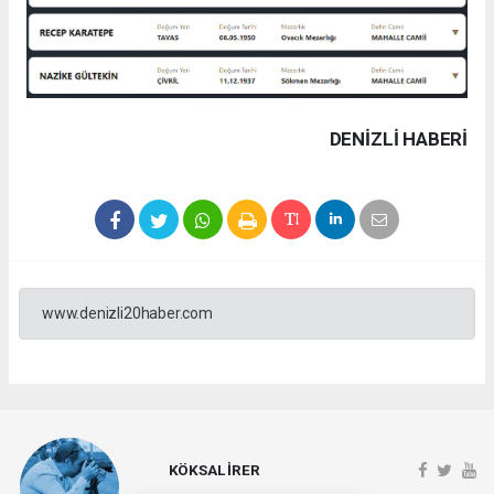
DENIZLI HABERİ
www.denizli20haber.com
KÖKSAL İRER