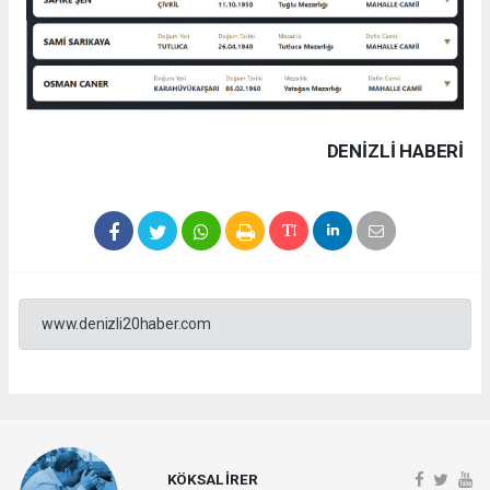
DENIZLI HABERİ
www.denizli20haber.com
KÖKSAL İRER