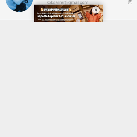
koksalirer@gmail.com
Okuyucu Yorumları
(0)
Gönder
Yorum yazarak Topluluk Kuralları’nı kabul etmiş bulunuyor ve denizli20haber.com
sitesine yaptığınız yorumunuzla ilgili doğrudan veya dolaylı tüm sorumluluğu tek
başınıza üstleniyorsunuz. Yazılan tüm yorumlardan site yönetimi hiçbir şekilde
sorumlu tutulamaz.
haber paketi
haber scripti
haber yazılımı
Tüm hakları saklı tutulmaktadır.Copyright 2026©
Haber Yazılımı:
Web Aksiyon ®