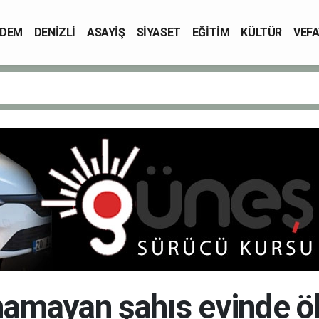
DEM
DENİZLİ
ASAYİŞ
SİYASET
EĞİTİM
KÜLTÜR
VEFA
namayan şahıs evinde ö