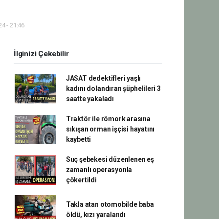
4 - 21:46
İlginizi Çekebilir
JASAT dedektifleri yaşlı
kadını dolandıran şüphelileri 3
saatte yakaladı
Traktör ile römork arasına
sıkışan orman işçisi hayatını
kaybetti
Suç şebekesi düzenlenen eş
zamanlı operasyonla
çökertildi
Takla atan otomobilde baba
öldü, kızı yaralandı