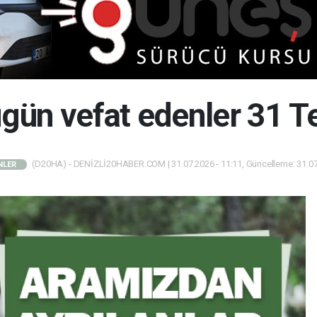
bugün vefat edenler 31
(D20HA) - DENİZLİ20HABER.COM | 31.07.2026 - 11:11, Güncelleme: 31.07
NLER