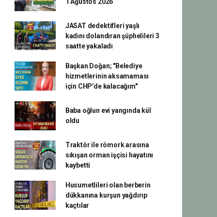
1 Ağustos 2026
JASAT dedektifleri yaşlı
kadını dolandıran şüphelileri 3
saatte yakaladı
Başkan Doğan; "Belediye
hizmetlerinin aksamaması
için CHP’de kalacağım"
Baba oğlun evi yangında kül
oldu
Traktör ile römork arasına
sıkışan orman işçisi hayatını
kaybetti
Husumetlileri olan berberin
dükkanına kurşun yağdırıp
kaçtılar