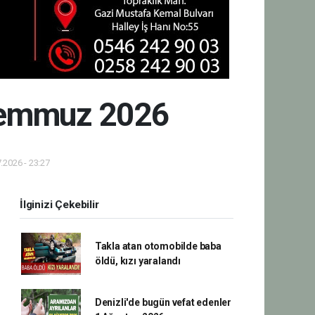
 Temmuz 2026
.2026 - 23:27
İlginizi Çekebilir
Takla atan otomobilde baba
öldü, kızı yaralandı
Denizli'de bugün vefat edenler