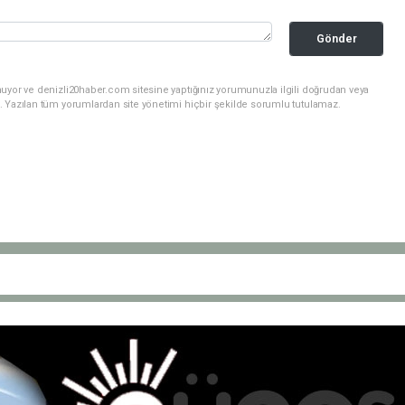
Gönder
nuyor ve denizli20haber.com sitesine yaptığınız yorumunuzla ilgili doğrudan veya
. Yazılan tüm yorumlardan site yönetimi hiçbir şekilde sorumlu tutulamaz.