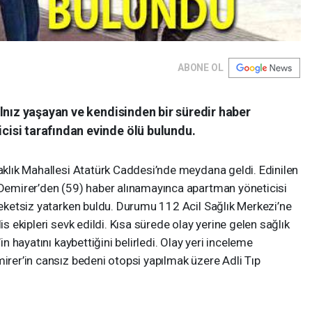
ABONE OL
lnız yaşayan ve kendisinden bir süredir haber
isi tarafından evinde ölü bulundu.
raklık Mahallesi Atatürk Caddesi’nde meydana geldi. Edinilen
n Demirer’den (59) haber alınamayınca apartman yöneticisi
areketsiz yatarken buldu. Durumu 112 Acil Sağlık Merkezi’ne
is ekipleri sevk edildi. Kısa sürede olay yerine gelen sağlık
in hayatını kaybettiğini belirledi. Olay yeri inceleme
mirer’in cansız bedeni otopsi yapılmak üzere Adli Tıp