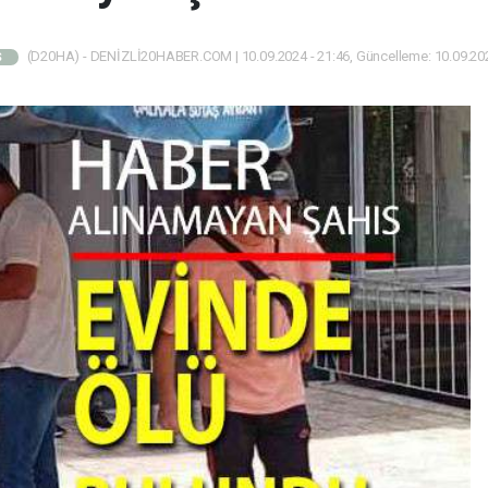
(D20HA) - DENİZLİ20HABER.COM | 10.09.2024 - 21:46, Güncelleme: 10.09.202
Ş