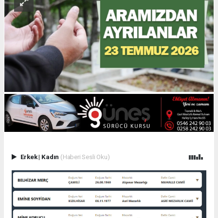
Erkek
|
Kadın
(Haberi Sesli Oku)