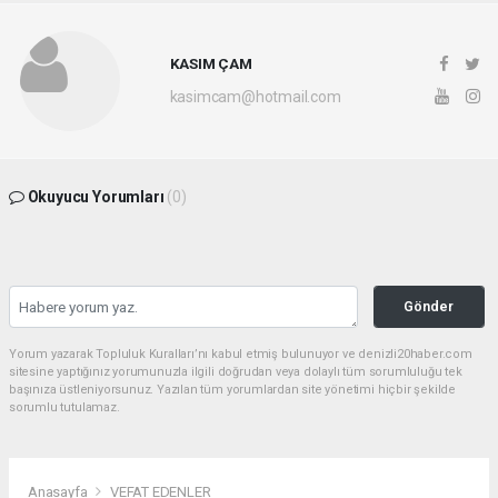
KASIM ÇAM
kasimcam@hotmail.com
Okuyucu Yorumları
(0)
Gönder
Yorum yazarak Topluluk Kuralları’nı kabul etmiş bulunuyor ve denizli20haber.com
sitesine yaptığınız yorumunuzla ilgili doğrudan veya dolaylı tüm sorumluluğu tek
başınıza üstleniyorsunuz. Yazılan tüm yorumlardan site yönetimi hiçbir şekilde
sorumlu tutulamaz.
Anasayfa
VEFAT EDENLER