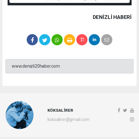
DENIZLI HABERİ
www.denizli20haber.com
KÖKSAL İRER
koksalirer@gmail.com