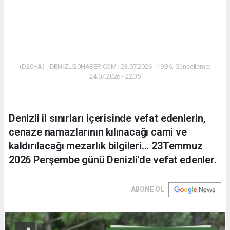
(D20HA) - DENİZLİ20HABER.COM | 23.07.2026 - 19:36, Güncelleme:
24.07.2026 - 22:35
Denizli il sınırları içerisinde vefat edenlerin,
cenaze namazlarının kılınacağı cami ve
kaldırılacağı mezarlık bilgileri... 23Temmuz
2026 Perşembe günü Denizli'de vefat edenler.
ABONE OL