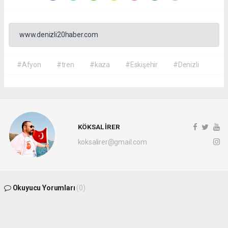
www.denizli20haber.com
#Afyon
#tren
#kaza
#Eskişehir
#Denizli
KÖKSAL İRER
koksalirer@gmail.com
Okuyucu Yorumları
(0)