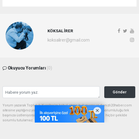
KÖKSAL İRER
koksalirer@gmail.com
Okuyucu Yorumları
(0)
Gönder
Yorum yazarak Topluluk Kuralları’nı kabul etmiş bulunuyor ve denizli20haber.com
sitesine yaptığınız yorumunuzla ilgili doğrudan veya dolaylı tüm sorumluluğu tek
başınıza üstleniyorsunuz. Yazılan tüm yorumlardan site yönetimi hiçbir şekilde
sorumlu tutulamaz.