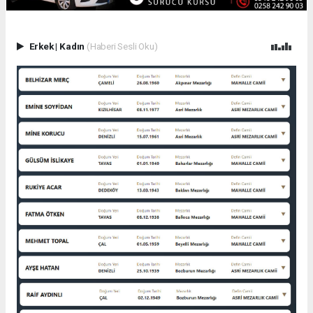
Erkek
|
Kadın
(Haberi Sesli Oku)