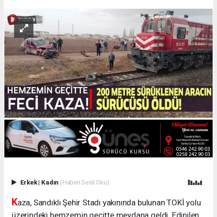
Erkek
|
Kadın
(Haberi Sesli Oku)
K
aza, Sandıklı Şehir Stadı yakınında bulunan TOKİ yolu
üzerindeki hemzemin geçitte meydana geldi. Edinilen