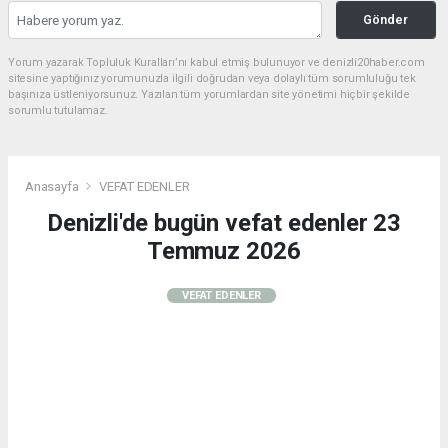
Gönder
Yorum yazarak Topluluk Kuralları’nı kabul etmiş bulunuyor ve denizli20haber.com
sitesine yaptığınız yorumunuzla ilgili doğrudan veya dolaylı tüm sorumluluğu tek
başınıza üstleniyorsunuz. Yazılan tüm yorumlardan site yönetimi hiçbir şekilde
sorumlu tutulamaz.
Anasayfa
VEFAT EDENLER
Denizli'de bugün vefat edenler 23
Temmuz 2026
VEFAT EDENLER