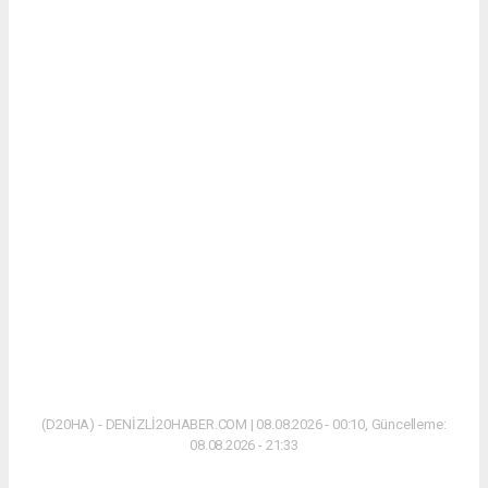
(D20HA) - DENİZLİ20HABER.COM | 08.08.2026 - 00:10, Güncelleme:
08.08.2026 - 21:33