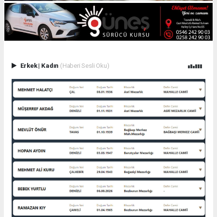
Erkek
|
Kadın
(Haberi Sesli Oku)