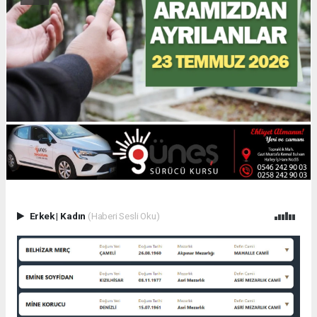
Erkek
|
Kadın
(Haberi Sesli Oku)