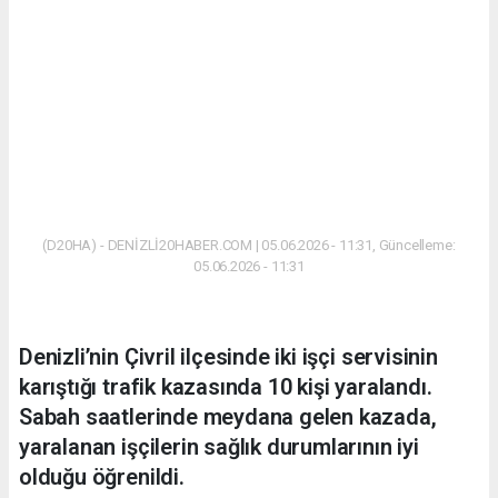
(D20HA) - DENİZLİ20HABER.COM | 05.06.2026 - 11:31, Güncelleme:
05.06.2026 - 11:31
Denizli’nin Çivril ilçesinde iki işçi servisinin
karıştığı trafik kazasında 10 kişi yaralandı.
Sabah saatlerinde meydana gelen kazada,
yaralanan işçilerin sağlık durumlarının iyi
olduğu öğrenildi.