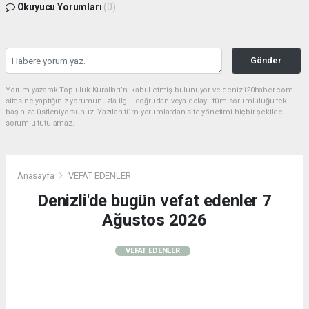
Okuyucu Yorumları
(0)
Gönder
Yorum yazarak Topluluk Kuralları’nı kabul etmiş bulunuyor ve denizli20haber.com
sitesine yaptığınız yorumunuzla ilgili doğrudan veya dolaylı tüm sorumluluğu tek
başınıza üstleniyorsunuz. Yazılan tüm yorumlardan site yönetimi hiçbir şekilde
sorumlu tutulamaz.
Anasayfa
VEFAT EDENLER
Denizli'de bugün vefat edenler 7
Ağustos 2026
VEFAT EDENLER