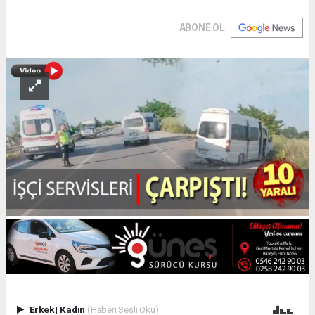
ABONE OL
Erkek
|
Kadın
(Haberi Sesli Oku)