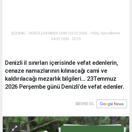
(D20HA) - DENİZLİ20HABER.COM | 23.07.2026 - 19:36, Güncelleme:
24.07.2026 - 22:35
Denizli il sınırları içerisinde vefat edenlerin,
cenaze namazlarının kılınacağı cami ve
kaldırılacağı mezarlık bilgileri... 23Temmuz
2026 Perşembe günü Denizli'de vefat edenler.
ABONE OL