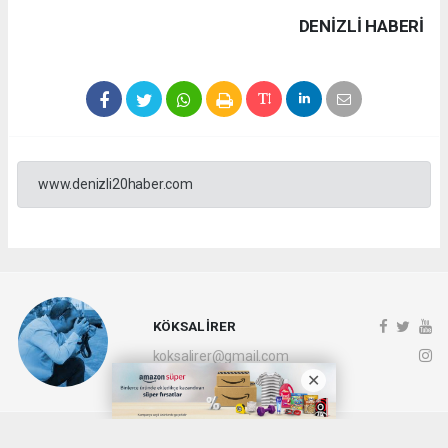
DENIZLI HABERİ
www.denizli20haber.com
KÖKSAL İRER
koksalirer@gmail.com
Okuyucu Yorumları
(0)