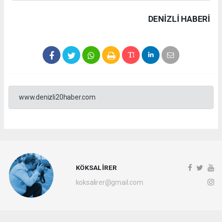
DENIZLI HABERİ
www.denizli20haber.com
KÖKSAL İRER
koksalirer@gmail.com