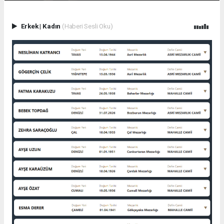
Erkek
|
Kadın
(Haberi Sesli Oku)