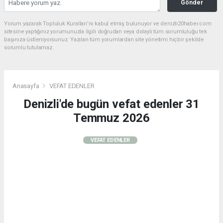
Gönder
Yorum yazarak Topluluk Kuralları’nı kabul etmiş bulunuyor ve denizli20haber.com
sitesine yaptığınız yorumunuzla ilgili doğrudan veya dolaylı tüm sorumluluğu tek
başınıza üstleniyorsunuz. Yazılan tüm yorumlardan site yönetimi hiçbir şekilde
sorumlu tutulamaz.
Anasayfa
VEFAT EDENLER
Denizli'de bugün vefat edenler 31
Temmuz 2026
VEFAT EDENLER