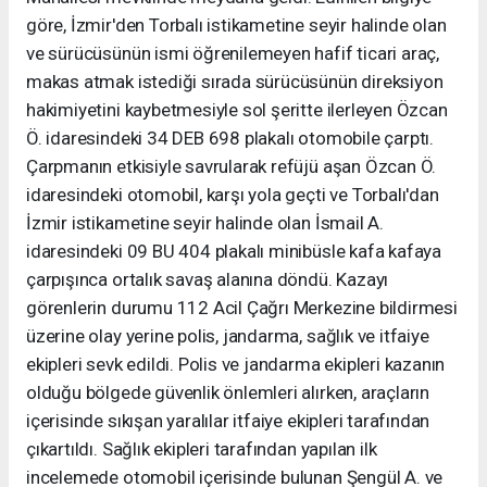
göre, İzmir'den Torbalı istikametine seyir halinde olan
ve sürücüsünün ismi öğrenilemeyen hafif ticari araç,
makas atmak istediği sırada sürücüsünün direksiyon
hakimiyetini kaybetmesiyle sol şeritte ilerleyen Özcan
Ö. idaresindeki 34 DEB 698 plakalı otomobile çarptı.
Çarpmanın etkisiyle savrularak refüjü aşan Özcan Ö.
idaresindeki otomobil, karşı yola geçti ve Torbalı'dan
İzmir istikametine seyir halinde olan İsmail A.
idaresindeki 09 BU 404 plakalı minibüsle kafa kafaya
çarpışınca ortalık savaş alanına döndü. Kazayı
görenlerin durumu 112 Acil Çağrı Merkezine bildirmesi
üzerine olay yerine polis, jandarma, sağlık ve itfaiye
ekipleri sevk edildi. Polis ve jandarma ekipleri kazanın
olduğu bölgede güvenlik önlemleri alırken, araçların
içerisinde sıkışan yaralılar itfaiye ekipleri tarafından
çıkartıldı. Sağlık ekipleri tarafından yapılan ilk
incelemede otomobil içerisinde bulunan Şengül A. ve