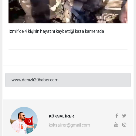
İzmir’de 4 kişinin hayatını kaybettiği kaza kamerada
www.denizli20haber.com
KÖKSAL İRER
koksalirer@gmail.com