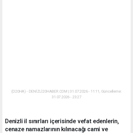
(D20HA) - DENİZLİ20HABER.COM | 31.07.2026 - 11:11, Güncelleme:
31.07.2026 - 23:27
Denizli il sınırları içerisinde vefat edenlerin,
cenaze namazlarının kılınacağı cami ve