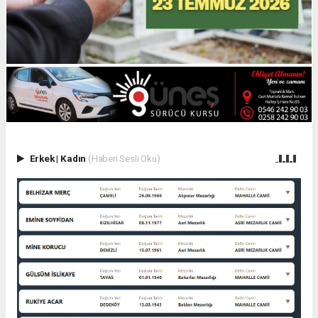
Erkek
|
Kadın
(Haberi Sesli Oku)