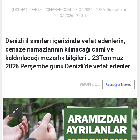
(D20HA) - DENİZLİ20HABER.COM | 23.07.2026 - 19:36, Güncelleme:
24.07.2026 - 22:35
Denizli il sınırları içerisinde vefat edenlerin,
cenaze namazlarının kılınacağı cami ve
kaldırılacağı mezarlık bilgileri... 23Temmuz
2026 Perşembe günü Denizli'de vefat edenler.
ABONE OL