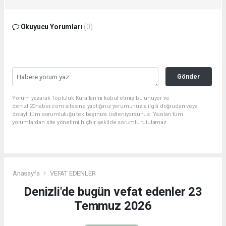
Okuyucu Yorumları
(0)
Gönder
Yorum yazarak Topluluk Kuralları’nı kabul etmiş bulunuyor ve
denizli20haber.com sitesine yaptığınız yorumunuzla ilgili doğrudan veya
dolaylı tüm sorumluluğu tek başınıza üstleniyorsunuz. Yazılan tüm
yorumlardan site yönetimi hiçbir şekilde sorumlu tutulamaz.
Anasayfa
VEFAT EDENLER
Denizli'de bugün vefat edenler 23
Temmuz 2026