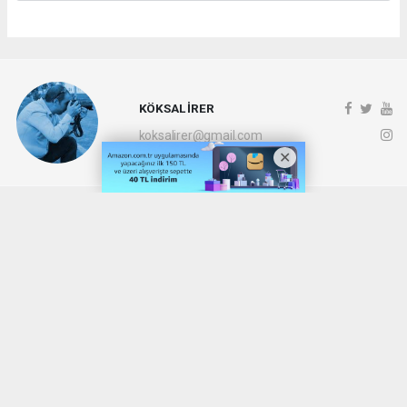
KÖKSAL İRER
koksalirer@gmail.com
Okuyucu Yorumları
(0)
Gönder
Yorum yazarak Topluluk Kuralları’nı kabul etmiş bulunuyor ve denizli20haber.com
sitesine yaptığınız yorumunuzla ilgili doğrudan veya dolaylı tüm sorumluluğu tek
başınıza üstleniyorsunuz. Yazılan tüm yorumlardan site yönetimi hiçbir şekilde
sorumlu tutulamaz.