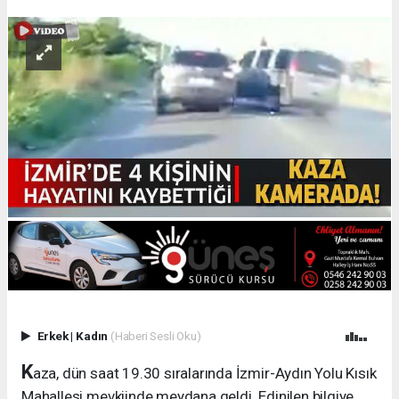
Erkek
|
Kadın
(Haberi Sesli Oku)
K
aza, dün saat 19.30 sıralarında İzmir-Aydın Yolu Kısık
Mahallesi mevkiinde meydana geldi. Edinilen bilgiye