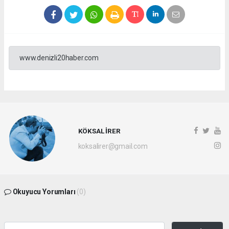
www.denizli20haber.com
KÖKSAL İRER
koksalirer@gmail.com
Okuyucu Yorumları
(0)