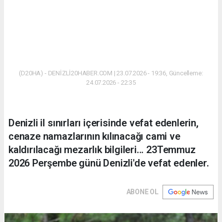
(D20HA) - DENİZLİ20HABER.COM | 23.07.2026 - 19:36, Güncelleme:
24.07.2026 - 22:35
Denizli il sınırları içerisinde vefat edenlerin,
cenaze namazlarının kılınacağı cami ve
kaldırılacağı mezarlık bilgileri... 23Temmuz
2026 Perşembe günü Denizli'de vefat edenler.
ABONE OL