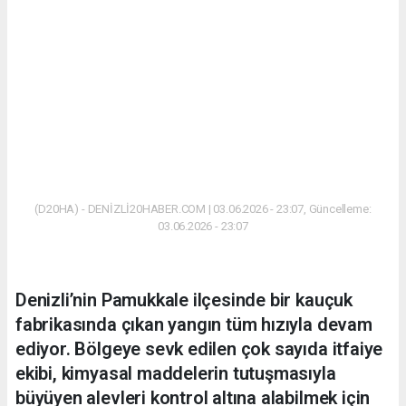
(D20HA) - DENİZLİ20HABER.COM | 03.06.2026 - 23:07, Güncelleme:
03.06.2026 - 23:07
Denizli’nin Pamukkale ilçesinde bir kauçuk
fabrikasında çıkan yangın tüm hızıyla devam
ediyor. Bölgeye sevk edilen çok sayıda itfaiye
ekibi, kimyasal maddelerin tutuşmasıyla
büyüyen alevleri kontrol altına alabilmek için