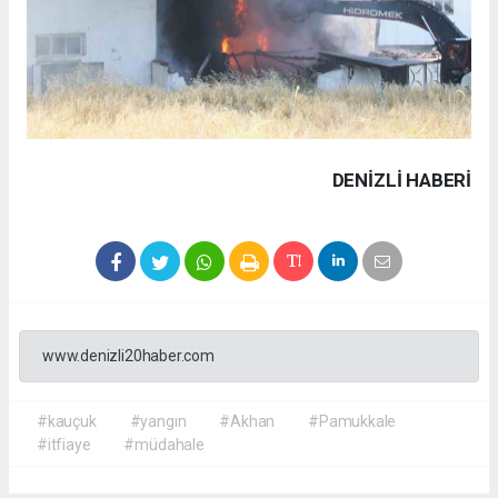
DENIZLI HABERİ
www.denizli20haber.com
#kauçuk
#yangın
#Akhan
#Pamukkale
#itfiaye
#müdahale