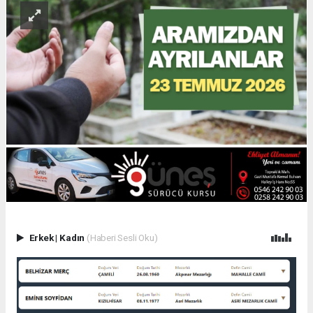
Erkek
|
Kadın
(Haberi Sesli Oku)