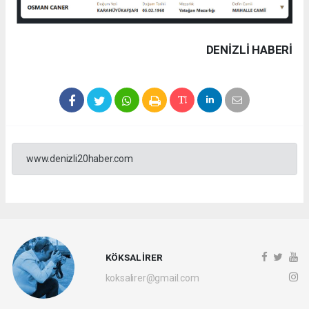
DENIZLI HABERİ
www.denizli20haber.com
KÖKSAL İRER
koksalirer@gmail.com