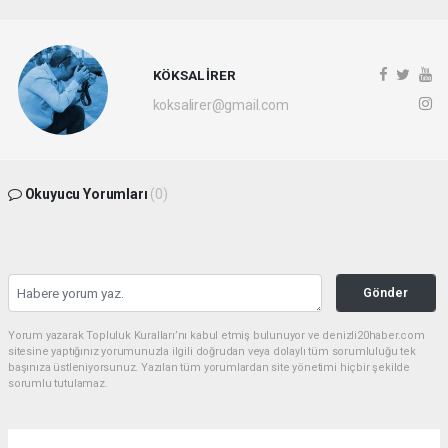
KÖKSAL İRER
koksalirer@gmail.com
Okuyucu Yorumları
(0)
Gönder
Yorum yazarak Topluluk Kuralları’nı kabul etmiş bulunuyor ve denizli20haber.com
sitesine yaptığınız yorumunuzla ilgili doğrudan veya dolaylı tüm sorumluluğu tek
başınıza üstleniyorsunuz. Yazılan tüm yorumlardan site yönetimi hiçbir şekilde
sorumlu tutulamaz.