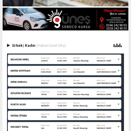
Erkek
|
Kadın
(Haberi Sesli Oku)