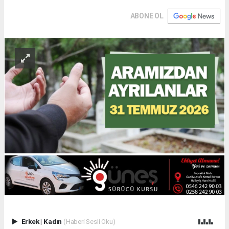
ABONE OL
Erkek
|
Kadın
(Haberi Sesli Oku)