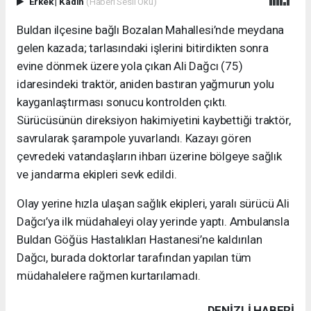
Erkek
|
Kadın
(Haberi Sesli Oku)
Buldan ilçesine bağlı Bozalan Mahallesi’nde meydana
gelen kazada; tarlasındaki işlerini bitirdikten sonra
evine dönmek üzere yola çıkan Ali Dağcı (75)
idaresindeki traktör, aniden bastıran yağmurun yolu
kayganlaştırması sonucu kontrolden çıktı.
Sürücüsünün direksiyon hakimiyetini kaybettiği traktör,
savrularak şarampole yuvarlandı. Kazayı gören
çevredeki vatandaşların ihbarı üzerine bölgeye sağlık
ve jandarma ekipleri sevk edildi.
Olay yerine hızla ulaşan sağlık ekipleri, yaralı sürücü Ali
Dağcı’ya ilk müdahaleyi olay yerinde yaptı. Ambulansla
Buldan Göğüs Hastalıkları Hastanesi’ne kaldırılan
Dağcı, burada doktorlar tarafından yapılan tüm
müdahalelere rağmen kurtarılamadı.
DENIZLI HABERİ