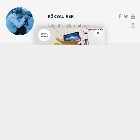
KÖKSAL İRER
koksalirer@gmail.com
Okuyucu Yorumları
(0)
Gönder
Yorum yazarak Topluluk Kuralları’nı kabul etmiş bulunuyor ve denizli20haber.com
sitesine yaptığınız yorumunuzla ilgili doğrudan veya dolaylı tüm sorumluluğu tek
başınıza üstleniyorsunuz. Yazılan tüm yorumlardan site yönetimi hiçbir şekilde
sorumlu tutulamaz.