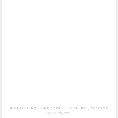
(D20HA) - DENİZLİ20HABER.COM | 23.07.2026 - 19:36, Güncelleme:
24.07.2026 - 22:35