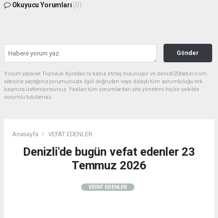
Okuyucu Yorumları
(0)
Gönder
Yorum yazarak Topluluk Kuralları’nı kabul etmiş bulunuyor ve denizli20haber.com
sitesine yaptığınız yorumunuzla ilgili doğrudan veya dolaylı tüm sorumluluğu tek
başınıza üstleniyorsunuz. Yazılan tüm yorumlardan site yönetimi hiçbir şekilde
sorumlu tutulamaz.
Anasayfa
VEFAT EDENLER
Denizli'de bugün vefat edenler 23
Temmuz 2026
VEFAT EDENLER