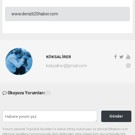
www.denizli20haber.com
KÖKSAL İRER
koksalirer@gmail.com
Okuyucu Yorumları
(0)
Gönder
Yorum yazarak Topluluk Kuralları’nı kabul etmiş bulunuyor ve denizli20haber.com
sitesine yaptığınız yorumunuzla ilgili doğrudan veya dolaylı tüm sorumluluğu tek