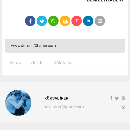
www.denizli20haber.com
#kaza
#traktör
#Ali Dağcı
KÖKSAL İRER
koksalirer@gmail.com