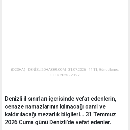
(D20HA) - DENİZLİ20HABER.COM | 31.07.2026 - 11:11, Güncelleme:
31.07.2026 - 23:27
Denizli il sınırları içerisinde vefat edenlerin,
cenaze namazlarının kılınacağı cami ve
kaldırılacağı mezarlık bilgileri... 31 Temmuz
2026 Cuma günü Denizli'de vefat edenler.