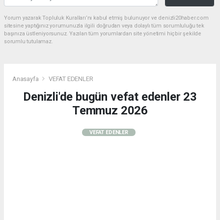
Yorum yazarak Topluluk Kuralları’nı kabul etmiş bulunuyor ve denizli20haber.com
sitesine yaptığınız yorumunuzla ilgili doğrudan veya dolaylı tüm sorumluluğu tek
başınıza üstleniyorsunuz. Yazılan tüm yorumlardan site yönetimi hiçbir şekilde
sorumlu tutulamaz.
Anasayfa
VEFAT EDENLER
Denizli'de bugün vefat edenler 23
Temmuz 2026
VEFAT EDENLER