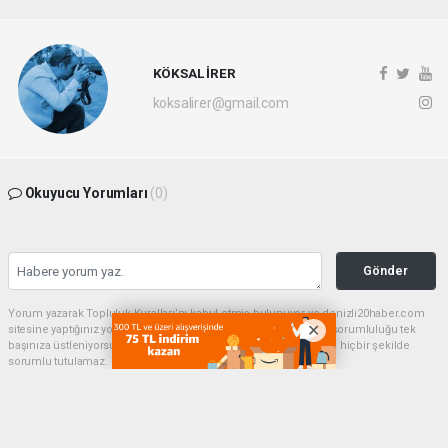
KÖKSAL İRER
koksalirer@gmail.com
Okuyucu Yorumları
(0)
Gönder
Yorum yazarak Topluluk Kuralları’nı kabul etmiş bulunuyor ve denizli20haber.com
sitesine yaptığınız yorumunuzla ilgili doğrudan veya dolaylı tüm sorumluluğu tek
başınıza üstleniyorsunuz. Yazılan tüm yorumlardan site yönetimi hiçbir şekilde
sorumlu tutulamaz.