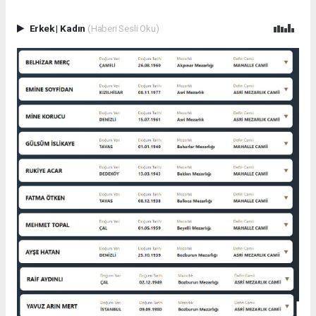
Erkek
|
Kadın
(Haberi Sesli Oku)