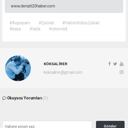
www.denizli20haber.com
#Acıpayam
#Çameli
#Hatice Kübra Çoban
#kaza
#tarla
#otomobil
KÖKSAL İRER
koksalirer@gmail.com
Okuyucu Yorumları
(0)
Gönder