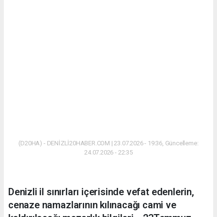
(D20HA) - DENİZLİ20HABER.COM | 23.07.2026 - 19:36, Güncelleme:
24.07.2026 - 22:35
Denizli il sınırları içerisinde vefat edenlerin,
cenaze namazlarının kılınacağı cami ve