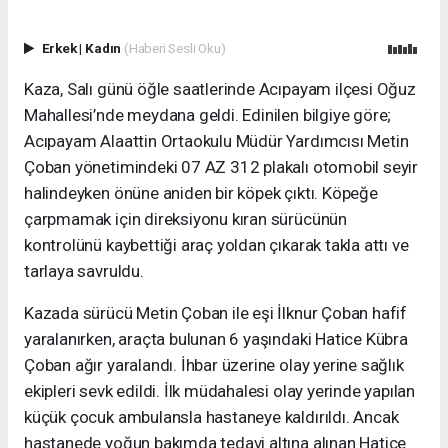
Erkek
|
Kadın
(Haberi Sesli Oku)
Kaza, Salı günü öğle saatlerinde Acıpayam ilçesi Oğuz
Mahallesi’nde meydana geldi. Edinilen bilgiye göre;
Acıpayam Alaattin Ortaokulu Müdür Yardımcısı Metin
Çoban yönetimindeki 07 AZ 312 plakalı otomobil seyir
halindeyken önüne aniden bir köpek çıktı. Köpeğe
çarpmamak için direksiyonu kıran sürücünün
kontrolünü kaybettiği araç yoldan çıkarak takla attı ve
tarlaya savruldu.
Kazada sürücü Metin Çoban ile eşi İlknur Çoban hafif
yaralanırken, araçta bulunan 6 yaşındaki Hatice Kübra
Çoban ağır yaralandı. İhbar üzerine olay yerine sağlık
ekipleri sevk edildi. İlk müdahalesi olay yerinde yapılan
küçük çocuk ambulansla hastaneye kaldırıldı. Ancak
hastanede yoğun bakımda tedavi altına alınan Hatice