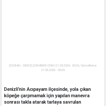
(D20HA) - DENİZLİ20HABER.COM | 21.05.2026 - 00:26, Güncelleme:
21.05.2026 - 00:26
Denizli’nin Acıpayam ilçesinde, yola çıkan
köpeğe çarpmamak için yapılan manevra
sonrası takla atarak tarlaya savrulan