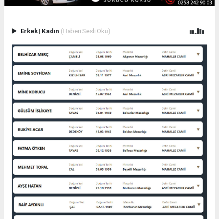
Erkek
|
Kadın
(Haberi Sesli Oku)