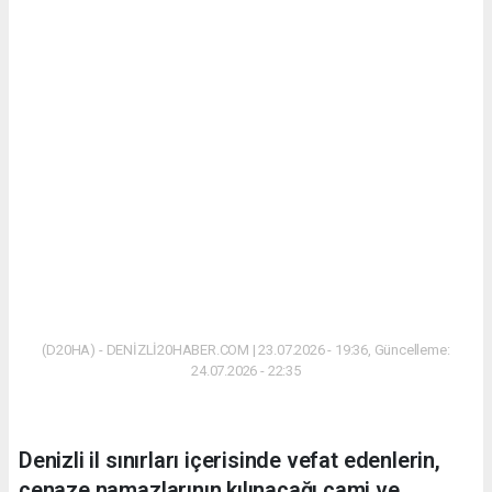
(D20HA) - DENİZLİ20HABER.COM | 23.07.2026 - 19:36, Güncelleme:
24.07.2026 - 22:35
Denizli il sınırları içerisinde vefat edenlerin,
cenaze namazlarının kılınacağı cami ve