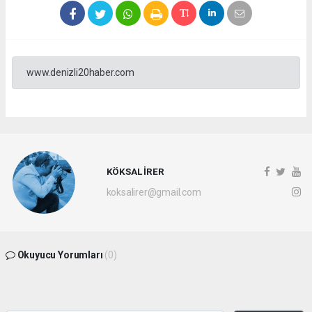
www.denizli20haber.com
KÖKSAL İRER
koksalirer@gmail.com
Okuyucu Yorumları
(0)