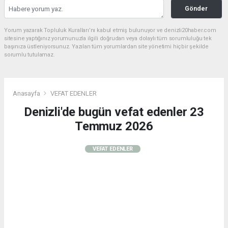
Gönder
Yorum yazarak Topluluk Kuralları’nı kabul etmiş bulunuyor ve denizli20haber.com
sitesine yaptığınız yorumunuzla ilgili doğrudan veya dolaylı tüm sorumluluğu tek
başınıza üstleniyorsunuz. Yazılan tüm yorumlardan site yönetimi hiçbir şekilde
sorumlu tutulamaz.
Anasayfa
VEFAT EDENLER
Denizli'de bugün vefat edenler 23
Temmuz 2026
VEFAT EDENLER