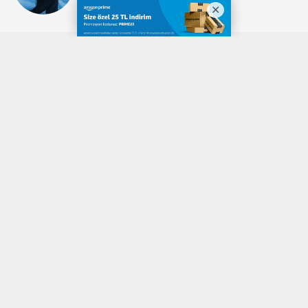
Okuyucu Yorumları
(0)
Gönder
Yorum yazarak Topluluk Kuralları’nı kabul etmiş bulunuyor ve denizli20haber.com
sitesine yaptığınız yorumunuzla ilgili doğrudan veya dolaylı tüm sorumluluğu tek
başınıza üstleniyorsunuz. Yazılan tüm yorumlardan site yönetimi hiçbir şekilde
sorumlu tutulamaz.
haber paketi
haber scripti
haber yazılımı
Tüm hakları saklı tutulmaktadır.Copyright 2026©
Haber Yazılımı:
Web Aksiyon ®