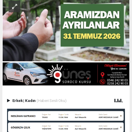
Erkek
|
Kadın
(Haberi Sesli Oku)