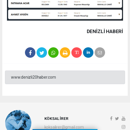
DENIZLI HABERİ
www.denizli20haber.com
KÖKSAL İRER
koksalirer@gmail.com