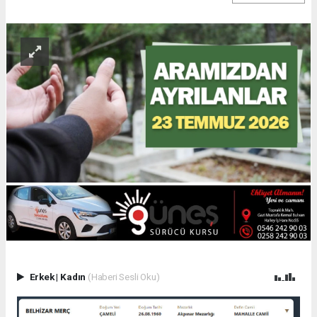
Erkek
|
Kadın
(Haberi Sesli Oku)