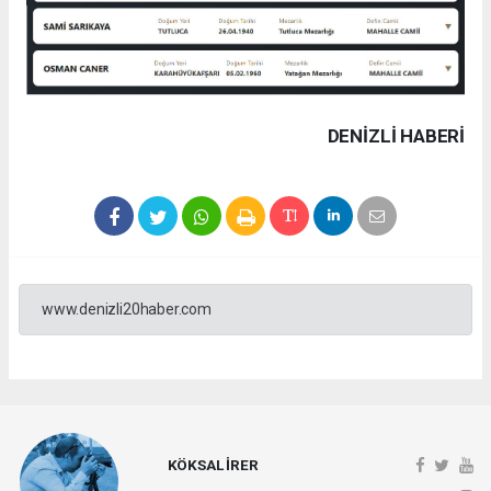
DENIZLI HABERİ
www.denizli20haber.com
KÖKSAL İRER