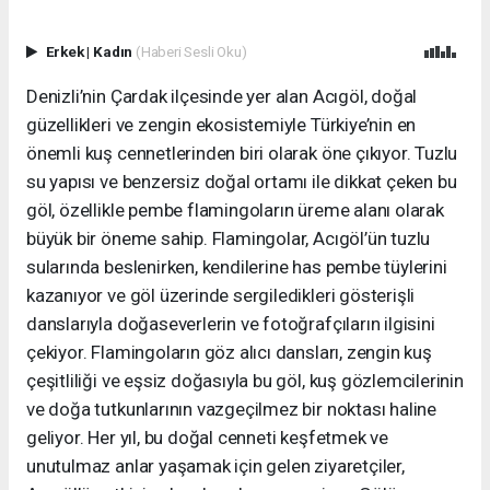
Erkek
|
Kadın
(Haberi Sesli Oku)
Denizli’nin Çardak ilçesinde yer alan Acıgöl, doğal
güzellikleri ve zengin ekosistemiyle Türkiye’nin en
önemli kuş cennetlerinden biri olarak öne çıkıyor. Tuzlu
su yapısı ve benzersiz doğal ortamı ile dikkat çeken bu
göl, özellikle pembe flamingoların üreme alanı olarak
büyük bir öneme sahip. Flamingolar, Acıgöl’ün tuzlu
sularında beslenirken, kendilerine has pembe tüylerini
kazanıyor ve göl üzerinde sergiledikleri gösterişli
danslarıyla doğaseverlerin ve fotoğrafçıların ilgisini
çekiyor. Flamingoların göz alıcı dansları, zengin kuş
çeşitliliği ve eşsiz doğasıyla bu göl, kuş gözlemcilerinin
ve doğa tutkunlarının vazgeçilmez bir noktası haline
geliyor. Her yıl, bu doğal cenneti keşfetmek ve
unutulmaz anlar yaşamak için gelen ziyaretçiler,