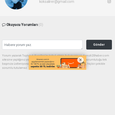
koksalirer@gmail.com
Okuyucu Yorumları
(0)
Gönder
Yorum yazarak Topluluk Kuralları’nı kabul etmiş bulunuyor ve denizli20haber.com
sitesine yaptığınız yorumunuzla ilgili doğrudan veya dolaylı tüm sorumluluğu tek
başınıza üstleniyorsunuz. Yazılan tüm yorumlardan site yönetimi hiçbir şekilde
sorumlu tutulamaz.
haber paketi
haber scripti
haber yazılımı
Tüm hakları saklı tutulmaktadır.Copyright 2026©
Haber Yazılımı:
Web Aksiyon ®