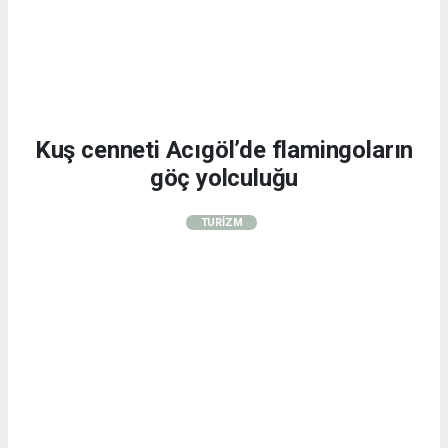
Kuş cenneti Acıgöl’de flamingoların
göç yolculuğu
TURİZM