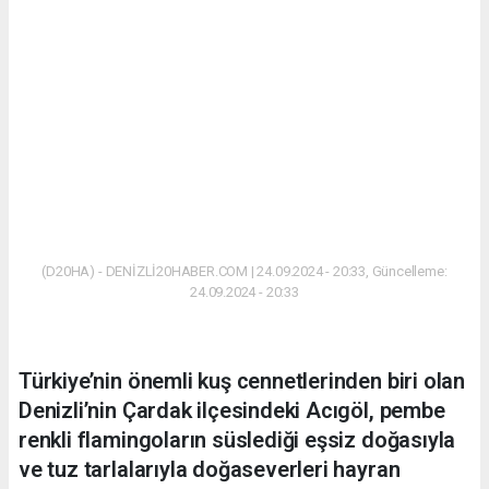
(D20HA) - DENİZLİ20HABER.COM | 24.09.2024 - 20:33, Güncelleme:
24.09.2024 - 20:33
Türkiye’nin önemli kuş cennetlerinden biri olan
Denizli’nin Çardak ilçesindeki Acıgöl, pembe
renkli flamingoların süslediği eşsiz doğasıyla
ve tuz tarlalarıyla doğaseverleri hayran