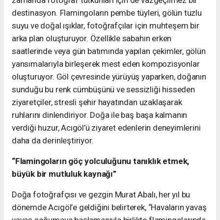
destinasyon. Flamingoların pembe tüyleri, gölün tuzlu
suyu ve doğal ışıklar, fotoğrafçılar için muhteşem bir
arka plan oluşturuyor. Özellikle sabahın erken
saatlerinde veya gün batımında yapılan çekimler, gölün
yansımalarıyla birleşerek mest eden kompozisyonlar
oluşturuyor. Göl çevresinde yürüyüş yaparken, doğanın
sunduğu bu renk cümbüşünü ve sessizliği hisseden
ziyaretçiler, stresli şehir hayatından uzaklaşarak
ruhlarını dinlendiriyor. Doğa ile baş başa kalmanın
verdiği huzur, Acıgöl’ü ziyaret edenlerin deneyimlerini
daha da derinleştiriyor.
“Flamingoların göç yolculuğunu tanıklık etmek,
büyük bir mutluluk kaynağı”
Doğa fotoğrafçısı ve gezgin Murat Abalı, her yıl bu
dönemde Acıgöl’e geldiğini belirterek, “Havaların yavaş
yavaş soğumaya başlamasıyla birlikte flamingolarında