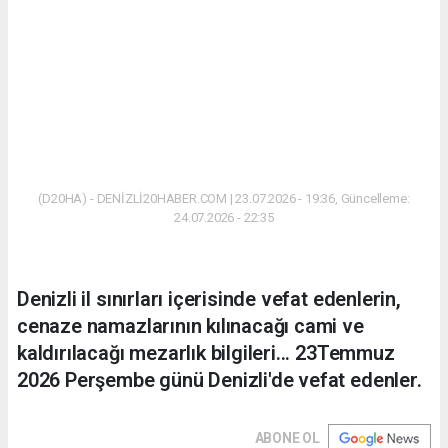
(D20HA) - DENİZLİ20HABER.COM | 23.07.2026 - 19:36, Güncelleme:
24.07.2026 - 22:35
Denizli il sınırları içerisinde vefat edenlerin,
cenaze namazlarının kılınacağı cami ve
kaldırılacağı mezarlık bilgileri... 23Temmuz
2026 Perşembe günü Denizli'de vefat edenler.
ABONE OL