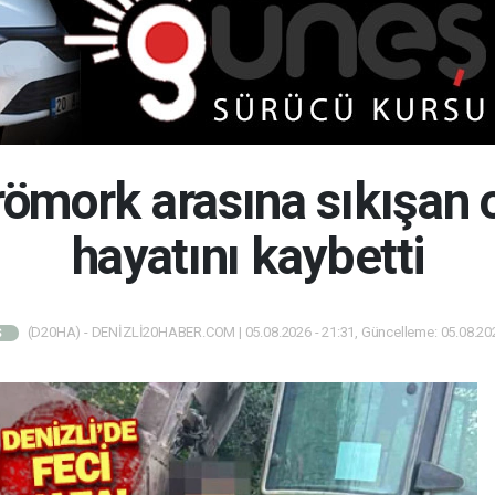
 römork arasına sıkışan 
hayatını kaybetti
(D20HA) - DENİZLİ20HABER.COM | 05.08.2026 - 21:31, Güncelleme: 05.08.202
Ş