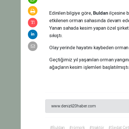
Edinilen bilgiye göre,
Buldan
ilçesine 
etkilenen orman sahasında devam eden
Yanan sahada kesim yapan özel şirket 
sıkıştı.
Olay yerinde hayatını kaybeden orman i
Geçtiğimiz yıl yaşanılan orman yangı
ağaçların kesim işlemleri başlatılmıştı
www.denizli20haber.com
#Buldan
#römork
#traktör
#Sedat Çet