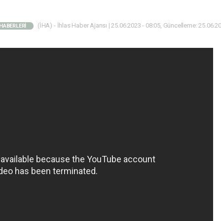
(İHA) - İhlas Haber Ajansı | 25.06.2023 - 08:05, Güncelleme: 25.06.20
HABERLERİ