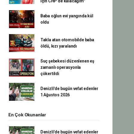
için CHP’de kalacağım"
Baba oğlun evi yangında kül
oldu
Takla atan otomobilde baba
öldü, kızı yaralandı
Suç şebekesi düzenlenen eş
zamanlı operasyonla
çökertildi
Denizli'de bugün vefat edenler
1 Ağustos 2026
En Çok Okunanlar
Denizli'de bugün vefat edenler