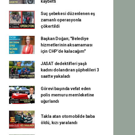
kaybetti
Suç şebekesi düzenlenen eş
zamanlı operasyonla
çökertildi
Başkan Doğan; "Belediye
hizmetlerinin aksamaması
için CHP’de kalacağım"
JASAT dedektifleri yaşlı
kadını dolandıran şüphelileri 3
saatte yakaladı
Görevi başında vefat eden
polis memuru memleketine
uğurlandı
Takla atan otomobilde baba
öldü, kızı yaralandı