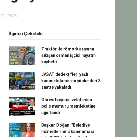
23 - 08:05
İlginizi Çekebilir
Traktör ile römork arasına
sıkışan orman işçisi hayatını
kaybetti
JASAT dedektifleri yaşlı
kadını dolandıran şüphelileri 3
saatte yakaladı
Görevi başında vefat eden
polis memuru memleketine
uğurlandı
Başkan Doğan; "Belediye
hizmetlerinin aksamaması