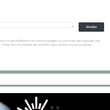
Gönder
nuyor ve denizli20haber.com sitesine yaptığınız yorumunuzla ilgili doğrudan veya
. Yazılan tüm yorumlardan site yönetimi hiçbir şekilde sorumlu tutulamaz.