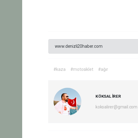
www.denizli20haber.com
#kaza
#motosiklet
#ağır
KÖKSAL İRER
koksalirer@gmail.com