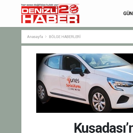
GÜN
Anasayfa
BÖLGE HABERLERİ
Kuşadası’n