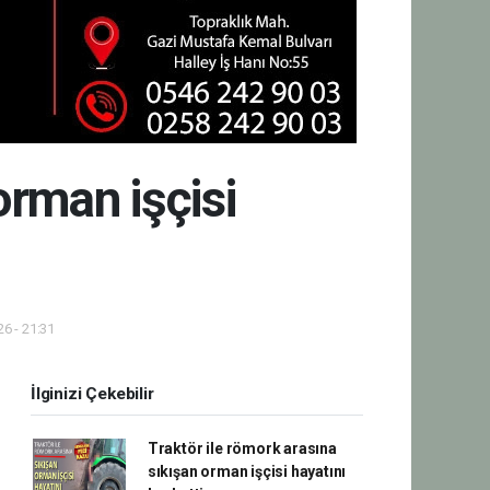
orman işçisi
6 - 21:31
İlginizi Çekebilir
Traktör ile römork arasına
sıkışan orman işçisi hayatını