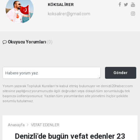
KÖKSAL İRER
koksalirer@gmail.com
Okuyucu Yorumları
(0)
Gönder
Yorum yazarak Topluluk Kuralları’nı kabul etmiş bulunuyor ve denizli20haber.com
sitesine yaptığınız yorumunuzla ilgili doğrudan veya dolaylı tüm sorumluluğu tek
başınıza üstleniyorsunuz. Yazılan tüm yorumlardan site yönetimi hiçbir şekilde
sorumlu tutulamaz.
Anasayfa
VEFAT EDENLER
Denizli'de bugün vefat edenler 23