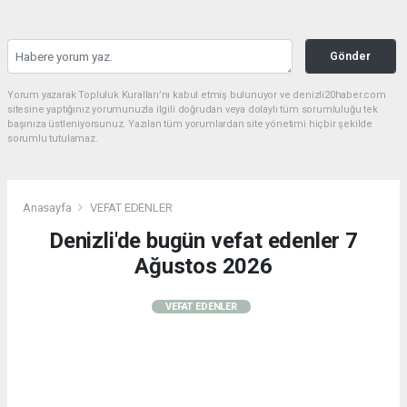
Gönder
Yorum yazarak Topluluk Kuralları’nı kabul etmiş bulunuyor ve denizli20haber.com
sitesine yaptığınız yorumunuzla ilgili doğrudan veya dolaylı tüm sorumluluğu tek
başınıza üstleniyorsunuz. Yazılan tüm yorumlardan site yönetimi hiçbir şekilde
sorumlu tutulamaz.
Anasayfa
VEFAT EDENLER
Denizli'de bugün vefat edenler 7
Ağustos 2026
VEFAT EDENLER