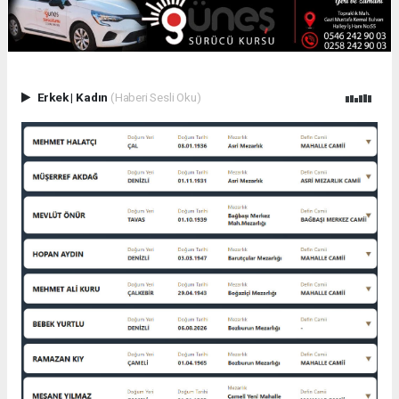
Erkek
|
Kadın
(Haberi Sesli Oku)