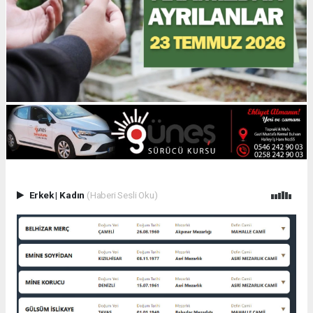
Erkek
|
Kadın
(Haberi Sesli Oku)