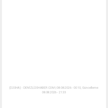
(D20HA) - DENİZLİ20HABER.COM | 08.08.2026 - 00:10, Güncelleme:
08.08.2026 - 21:33