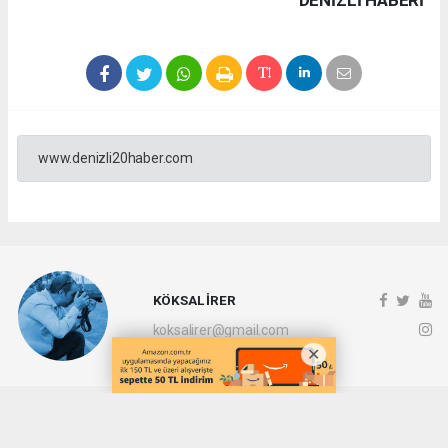
www.denizli20haber.com
KÖKSAL İRER
koksalirer@gmail.com
Okuyucu Yorumları
(0)