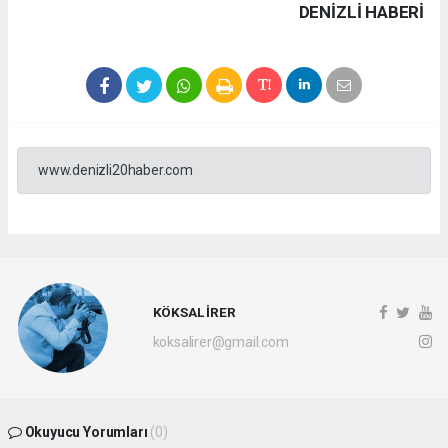
DENIZLI HABERİ
www.denizli20haber.com
KÖKSAL İRER
koksalirer@gmail.com
Okuyucu Yorumları
(0)