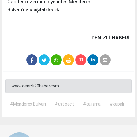
Caddesi üzerinden yeniden Menderes
Bulvarı’na ulaşılabilecek.
DENIZLI HABERİ
www.denizli20haber.com
#Menderes Bulvarı
#üst geçit
#çalışma
#kapalı