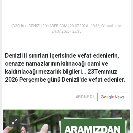
(D20HA) - DENİZLİ20HABER.COM | 23.07.2026 - 19:36, Güncelleme:
24.07.2026 - 22:35
Denizli il sınırları içerisinde vefat edenlerin,
cenaze namazlarının kılınacağı cami ve
kaldırılacağı mezarlık bilgileri... 23Temmuz
2026 Perşembe günü Denizli'de vefat edenler.
ABONE OL