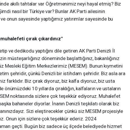
inde akıllı tahtalar var Öğretmenimiz neyi hayal etmiş? Biz
imdi nasıl bir Türkiye var? Bunlar AK Parti ailesinin
ve onun sayesinde yaptığımız yatırımlar sayesinde bu
 muhalefeti çırak çıkardınız"
tip ve dedikodu yaptığını dile getiren AK Parti Denizli İl
n müsteşarlığınız döneminde başlattığınız, bakanlığınız
z Mesleki Eğitim Merkezlerimiz (MESEM). Bunun kıymetini
retim şehridir, çünkü Denizli bir istihdam şehridir. Biz asla ara
farklıdır. Biz çırak diyoruz, biz kalfa diyoruz, biz usta
önümüzdeki 10 yıllarda çıraklığın, kalfaların ve ustaların
ESEM noktasında sizlere çok teşekkür ediyoruz. Muhalefet
başka bahaneler diyorlar. İnanın Denizli teşkilatı olarak biz
yanınızdayız. Sizi eleştirecekler çünkü siz MESEM projesiyle
nız. Onun için sizlere çok teşekkür ederiz. 2024
zaman geçti. Bugün biz sadece üç ilçede belediyede hizmet