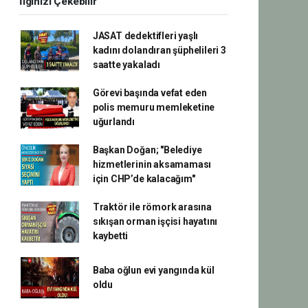
İlginizi Çekebilir
JASAT dedektifleri yaşlı
kadını dolandıran şüphelileri 3
saatte yakaladı
Görevi başında vefat eden
polis memuru memleketine
uğurlandı
Başkan Doğan; "Belediye
hizmetlerinin aksamaması
için CHP’de kalacağım"
Traktör ile römork arasına
sıkışan orman işçisi hayatını
kaybetti
Baba oğlun evi yangında kül
oldu