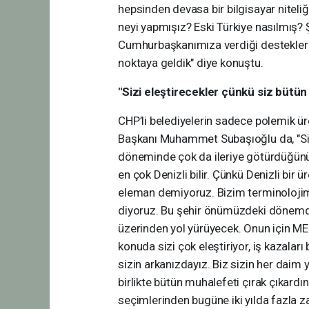
hepsinden devasa bir bilgisayar niteliğ
neyi yapmışız? Eski Türkiye nasılmış? Ş
Cumhurbaşkanımıza verdiği destekler 
noktaya geldik" diye konuştu.
"Sizi eleştirecekler çünkü siz bütün
CHP’li belediyelerin sadece polemik üre
Başkanı Muhammet Subaşıoğlu da, "Sizi
döneminde çok da ileriye götürdüğünü
en çok Denizli bilir. Çünkü Denizli bir ü
eleman demiyoruz. Bizim terminolojimiz 
diyoruz. Bu şehir önümüzdeki dönemde 
üzerinden yol yürüyecek. Onun için M
konuda sizi çok eleştiriyor, iş kazaları 
sizin arkanızdayız. Biz sizin her daim 
birlikte bütün muhalefeti çırak çıkardı
seçimlerinden bugüne iki yılda fazla 