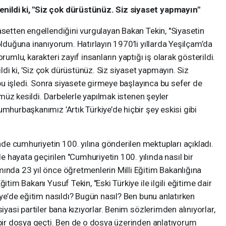
nildi ki, "Siz çok dürüstünüz. Siz siyaset yapmayın"
asetten engellendiğini vurgulayan Bakan Tekin, "Siyasetin
olduğuna inanıyorum. Hatırlayın 1970’li yıllarda Yeşilçam’da
rumlu, karakteri zayıf insanların yaptığı iş olarak gösterildi.
i ki, ’Siz çok dürüstünüz. Siz siyaset yapmayın. Siz
a bu işledi. Sonra siyasete girmeye başlayınca bu sefer de
nümüz kesildi. Darbelerle yapılmak istenen şeyler
mhurbaşkanımız ’Artık Türkiye’de hiçbir şey eskisi gibi
e cumhuriyetin 100. yılına gönderilen mektupları açıkladı.
hayata geçirilen "Cumhuriyetin 100. yılında nasıl bir
ında 23 yıl önce öğretmenlerin Milli Eğitim Bakanlığına
itim Bakanı Yusuf Tekin, "Eski Türkiye ile ilgili eğitime dair
iye’de eğitim nasıldı? Bugün nasıl? Ben bunu anlatırken
iyasi partiler bana kızıyorlar. Benim sözlerimden alınıyorlar,
 bir dosya geçti. Ben de o dosya üzerinden anlatıyorum