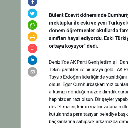
Bülent Ecevit döneminde Cumhuriyet
mektuplar ile eski ve yeni Türkiye
dönem öğretmenler okullarda farele
sınıfları hayal ediyordu. Eski Türk
ortaya koyuyor" dedi.
Denizli’de AK Parti Genişletilmiş İl Da
Tekin, partililer ile bir araya geldi.
Tayyip Erdoğan liderliğinde yapıldığı
olsun. Eğer Cumhurbaşkanımız bunları y
arkamızı döndüğümüzde dimdik duran, he
hepinizden razı olsun. Bir şeyler yapab
devlet malını, kamu malını vatana mill
kutularında para taşıyan belediye başka
başkanlarına sahipsek arkamızda dimdik