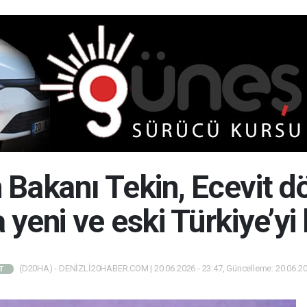
im Bakanı Tekin, Ecevit 
yeni ve eski Türkiye’yi 
(D20HA) - DENİZLİ20HABER.COM | 20.06.2026 - 23:47, Güncelleme: 20.06.20
T