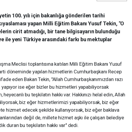
in 100. yılı için bakanlığa gönderilen tarihi
 kıyaslaması yapan Milli Eğitim Bakanı Yusuf Tekin, "O
rin cirit atmadığı, bir tane bilgisayarın bulunduğu
iye ile yeni Türkiye arasındaki farkı bu mektuplar
nışma Meclisi toplantısına katılan Milli Eğitim Bakanı Yusuf
 AK Parti döneminde yapılan hizmetlerin Cumhurbaşkanı Recep
nı ifade eden Bakan Tekin, "Allah Cumhurbaşkanımızdan razı
apıyor ise eğer bizler bu hizmetleri yapabiliyorsak
yecanlı bu teşkilatın hakkı var. Hakkınızı helal edin, Allah
iliyorsak, biz eğer hizmetlerimizi yapabiliyorsak, biz eğer
ete hizmet edecek şekilde kullanıyorsak, biz eğer baklava
nlarından değil de, millete hizmet aşkı ile çalışan belediye
 duran bu teşkilatın hakkı var" dedi.