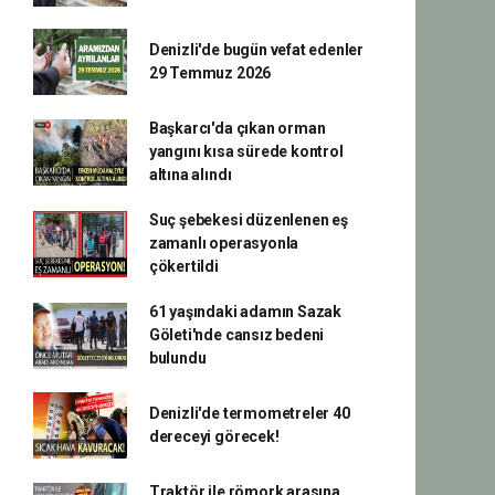
Denizli'de bugün vefat edenler
29 Temmuz 2026
Başkarcı'da çıkan orman
yangını kısa sürede kontrol
altına alındı
Suç şebekesi düzenlenen eş
zamanlı operasyonla
çökertildi
61 yaşındaki adamın Sazak
Göleti'nde cansız bedeni
bulundu
Denizli'de termometreler 40
dereceyi görecek!
Traktör ile römork arasına