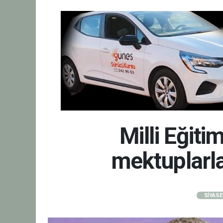
Milli Eğit
mektuplarla 
SİYASE