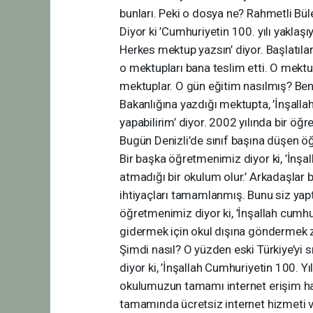
bunları. Peki o dosya ne? Rahmetli Büle
Diyor ki ’Cumhuriyetin 100. yılı yaklaşı
Herkes mektup yazsın’ diyor. Başlatıl
o mektupları bana teslim etti. O mektu
mektuplar. O gün eğitim nasılmış? Ben 
Bakanlığına yazdığı mektupta, ’İnşallah
yapabilirim’ diyor. 2002 yılında bir öğ
Bugün Denizli’de sınıf başına düşen öğr
Bir başka öğretmenimiz diyor ki, ’İnşall
atmadığı bir okulum olur.’ Arkadaşlar 
ihtiyaçları tamamlanmış. Bunu siz yaptı
öğretmenimiz diyor ki, ’İnşallah cumhur
gidermek için okul dışına göndermek z
Şimdi nasıl? O yüzden eski Türkiye’yi 
diyor ki, ’İnşallah Cumhuriyetin 100. Y
okulumuzun tamamı internet erişim hat
tamamında ücretsiz internet hizmeti v