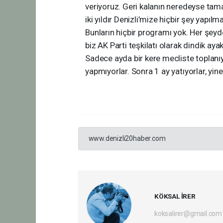
veriyoruz. Geri kalanın neredeyse tama
iki yıldır Denizli’mize hiçbir şey yapılma
Bunların hiçbir programı yok. Her şeyd
biz AK Parti teşkilatı olarak dindik ay
Sadece ayda bir kere mecliste toplanıy
yapmıyorlar. Sonra 1 ay yatıyorlar, yin
www.denizli20haber.com
KÖKSAL İRER
koksalirer@gmail.com