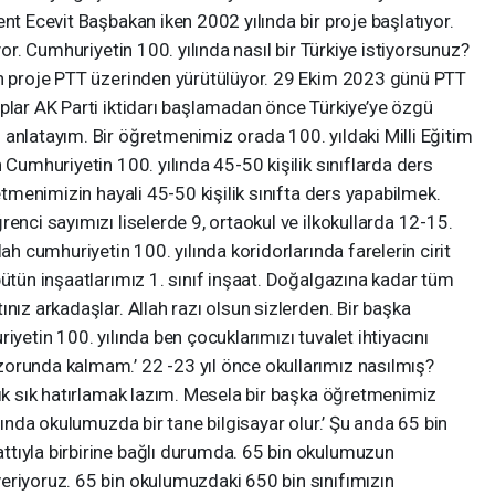
nt Ecevit Başbakan iken 2002 yılında bir proje başlatıyor.
yor. Cumhuriyetin 100. yılında nasıl bir Türkiye istiyorsunuz?
an proje PTT üzerinden yürütülüyor. 29 Ekim 2023 günü PTT
plar AK Parti iktidarı başlamadan önce Türkiye’ye özgü
anlatayım. Bir öğretmenimiz orada 100. yıldaki Milli Eğitim
 Cumhuriyetin 100. yılında 45-50 kişilik sınıflarda ders
retmenimizin hayali 45-50 kişilik sınıfta ders yapabilmek.
enci sayımızı liselerde 9, ortaokul ve ilkokullarda 12-15.
ah cumhuriyetin 100. yılında koridorlarında farelerin cirit
bütün inşaatlarımız 1. sınıf inşaat. Doğalgazına kadar tüm
nız arkadaşlar. Allah razı olsun sizlerden. Bir başka
iyetin 100. yılında ben çocuklarımızı tuvalet ihtiyacını
orunda kalmam.’ 22 -23 yıl önce okullarımız nasılmış?
sık sık hatırlamak lazım. Mesela bir başka öğretmenimiz
ılında okulumuzda bir tane bilgisayar olur.’ Şu anda 65 bin
tıyla birbirine bağlı durumda. 65 bin okulumuzun
eriyoruz. 65 bin okulumuzdaki 650 bin sınıfımızın