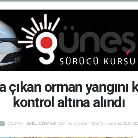
a çıkan orman yangını 
kontrol altına alındı
(D20HA) - DENİZLİ20HABER.COM | 30.07.2026 - 10:53, Güncelleme: 30.07.202
Ş