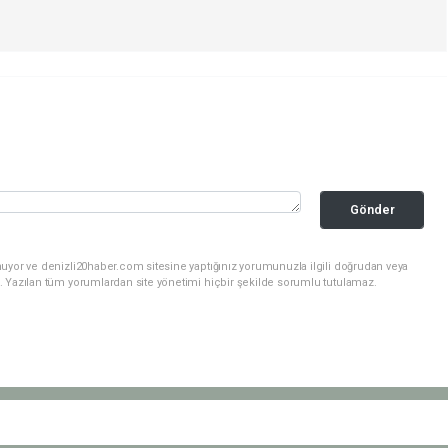
Gönder
nuyor ve denizli20haber.com sitesine yaptığınız yorumunuzla ilgili doğrudan veya
. Yazılan tüm yorumlardan site yönetimi hiçbir şekilde sorumlu tutulamaz.