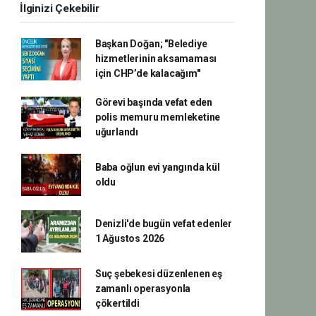
İlginizi Çekebilir
Başkan Doğan; "Belediye
hizmetlerinin aksamaması
için CHP’de kalacağım"
Görevi başında vefat eden
polis memuru memleketine
uğurlandı
Baba oğlun evi yangında kül
oldu
Denizli'de bugün vefat edenler
1 Ağustos 2026
Suç şebekesi düzenlenen eş
zamanlı operasyonla
çökertildi