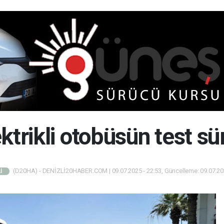
ktrikli otobüsün test sü
(D20HA) - DENİZLİ20HABER.COM | 09.07.2025 - 22:53, Güncelleme: 09.07.202
İ