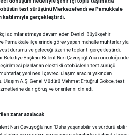
reci dönüşüm hedefiyle şehir içi toplu taşımada
 otobüsün test sürüşünü Merkezefendi ve Pamukkale
 katılımıyla gerçekleştirdi.
likçi adımlar atmaya devam eden Denizli Büyükşehir
ve Pamukkale ilçelerinde görev yapan mahalle muhtarlarıyla
evcut durumu ve geleceği üzerine toplantı gerçekleştirdi.
hir Belediye Başkanı Bülent Nuri Çavuşoğlu’nun öncülüğünde
irilmesi planlanan elektrikli otobüslerin test sürüşü
 muhtarlar, yeni nesil çevreci ulaşım aracını yakından
u. Ulaşım A.Ş. Genel Müdürü Mehmet Ertuğrul Gökce, test
metlerine dair görüş ve önerilerini dinledi.
ilen zarar azalacak
lent Nuri Çavuşoğlu’nun “Daha yaşanabilir ve sürdürülebilir
nt ulaşımının modern ve çevreci sistemlerle güçlendirilmesi