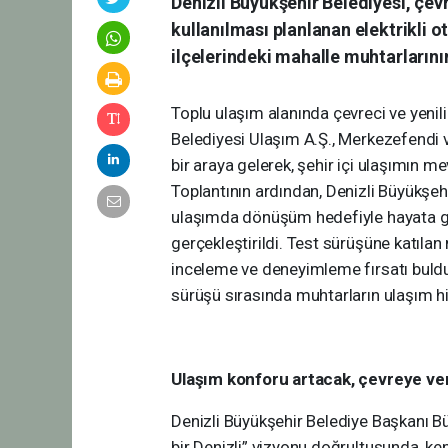
Denizli Büyükşehir Belediyesi, çev
kullanılması planlanan elektrikli
ilçelerindeki mahalle muhtarlarının
Toplu ulaşım alanında çevreci ve yeni
Belediyesi Ulaşım A.Ş., Merkezefendi 
bir araya gelerek, şehir içi ulaşımın m
Toplantının ardından, Denizli Büyükşe
ulaşımda dönüşüm hedefiyle hayata geç
gerçekleştirildi. Test sürüşüne katılan
inceleme ve deneyimleme fırsatı buld
sürüşü sırasında muhtarların ulaşım hiz
Ulaşım konforu artacak, çevreye ver
Denizli Büyükşehir Belediye Başkanı Bü
bir Denizli” vizyonu doğrultusunda, ke