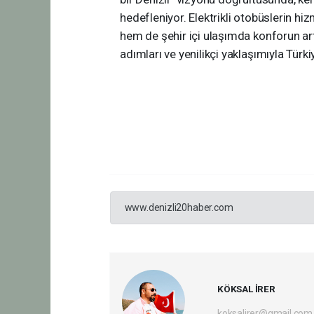
hedefleniyor. Elektrikli otobüslerin hi
hem de şehir içi ulaşımda konforun artı
adımları ve yenilikçi yaklaşımıyla Türkiy
www.denizli20haber.com
KÖKSAL İRER
koksalirer@gmail.com