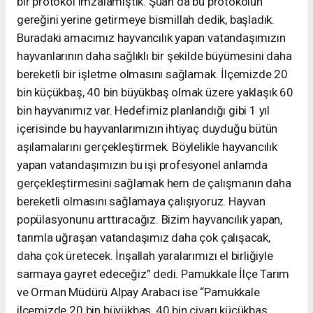
bir protokol imzalamıştık. Şuan da bu protokolün
gereğini yerine getirmeye bismillah dedik, başladık.
Buradaki amacımız hayvancılık yapan vatandaşımızın
hayvanlarının daha sağlıklı bir şekilde büyümesini daha
bereketli bir işletme olmasını sağlamak. İlçemizde 20
bin küçükbaş, 40 bin büyükbaş olmak üzere yaklaşık 60
bin hayvanımız var. Hedefimiz planlandığı gibi 1 yıl
içerisinde bu hayvanlarımızın ihtiyaç duyduğu bütün
aşılamalarını gerçekleştirmek. Böylelikle hayvancılık
yapan vatandaşımızın bu işi profesyonel anlamda
gerçekleştirmesini sağlamak hem de çalışmanın daha
bereketli olmasını sağlamaya çalışıyoruz. Hayvan
popülasyonunu arttıracağız. Bizim hayvancılık yapan,
tarımla uğraşan vatandaşımız daha çok çalışacak,
daha çok üretecek. İnşallah yaralarımızı el birliğiyle
sarmaya gayret edeceğiz” dedi. Pamukkale İlçe Tarım
ve Orman Müdürü Alpay Arabacı ise “Pamukkale
ilçemizde 20 bin büyükbaş, 40 bin civarı küçükbaş