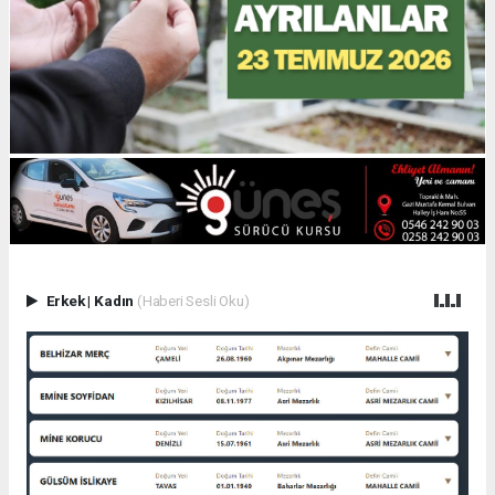
Erkek
|
Kadın
(Haberi Sesli Oku)