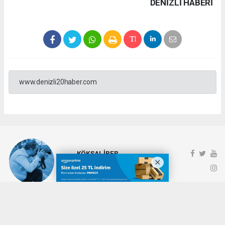
DENIZLI HABERİ
www.denizli20haber.com
KÖKSAL İRER
koksalirer@gmail.com
Okuyucu Yorumları
(0)