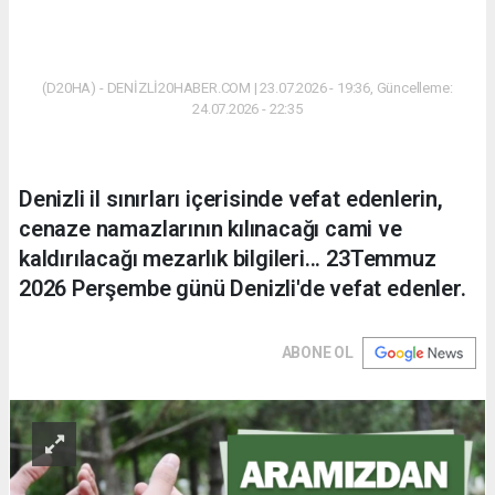
(D20HA) - DENİZLİ20HABER.COM | 23.07.2026 - 19:36, Güncelleme:
24.07.2026 - 22:35
Denizli il sınırları içerisinde vefat edenlerin,
cenaze namazlarının kılınacağı cami ve
kaldırılacağı mezarlık bilgileri... 23Temmuz
2026 Perşembe günü Denizli'de vefat edenler.
ABONE OL