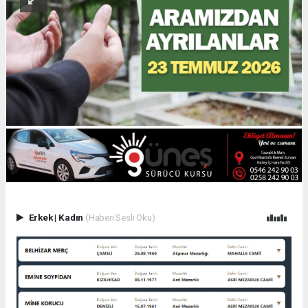
Erkek
|
Kadın
(Haberi Sesli Oku)