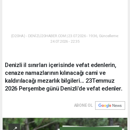
(D20HA) - DENİZLİ20HABER.COM | 23.07.2026 - 19:36, Güncelleme:
24.07.2026 - 22:35
Denizli il sınırları içerisinde vefat edenlerin,
cenaze namazlarının kılınacağı cami ve
kaldırılacağı mezarlık bilgileri... 23Temmuz
2026 Perşembe günü Denizli'de vefat edenler.
ABONE OL