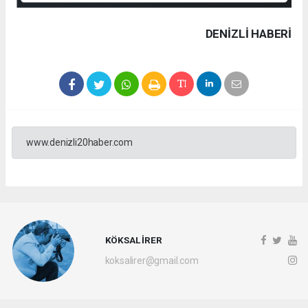
DENIZLI HABERİ
www.denizli20haber.com
KÖKSAL İRER
koksalirer@gmail.com