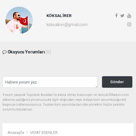
KÖKSAL İRER
koksalirer@gmail.com
Okuyucu Yorumları
(0)
Gönder
Yorum yazarak Topluluk Kuralları’nı kabul etmiş bulunuyor ve denizli20haber.com
sitesine yaptığınız yorumunuzla ilgili doğrudan veya dolaylı tüm sorumluluğu tek
başınıza üstleniyorsunuz. Yazılan tüm yorumlardan site yönetimi hiçbir şekilde
sorumlu tutulamaz.
Anasayfa
VEFAT EDENLER