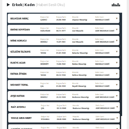
Erkek
|
Kadın
(Haberi Sesli Oku)