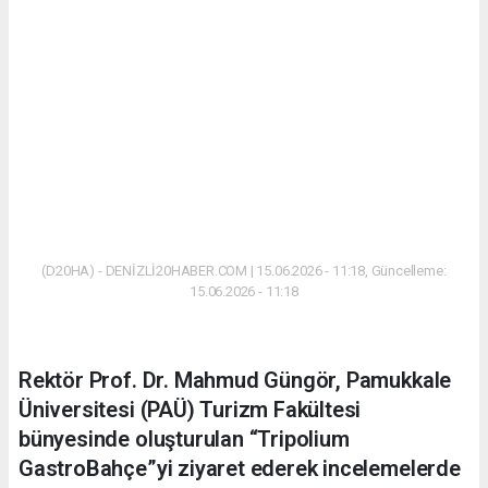
(D20HA) - DENİZLİ20HABER.COM | 15.06.2026 - 11:18, Güncelleme:
15.06.2026 - 11:18
Rektör Prof. Dr. Mahmud Güngör, Pamukkale
Üniversitesi (PAÜ) Turizm Fakültesi
bünyesinde oluşturulan “Tripolium
GastroBahçe”yi ziyaret ederek incelemelerde