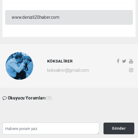
www.denizli20haber.com
KÖKSAL İRER
koksalirer@gmail.com
Okuyucu Yorumları
(0)
Gönder