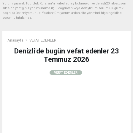
Yorum yazarak Topluluk Kuralları’nı kabul etmiş bulunuyor ve denizli20haber.com
sitesine yaptığınız yorumunuzla ilgili doğrudan veya dolaylı tüm sorumluluğu tek
başınıza üstleniyorsunuz. Yazılan tüm yorumlardan site yönetimi hiçbir şekilde
sorumlu tutulamaz.
Anasayfa
VEFAT EDENLER
Denizli'de bugün vefat edenler 23
Temmuz 2026
VEFAT EDENLER