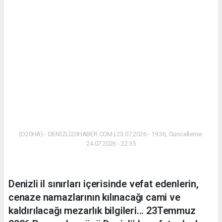
(D20HA) - DENİZLİ20HABER.COM | 23.07.2026 - 19:36, Güncelleme:
24.07.2026 - 22:35
Denizli il sınırları içerisinde vefat edenlerin,
cenaze namazlarının kılınacağı cami ve
kaldırılacağı mezarlık bilgileri... 23Temmuz