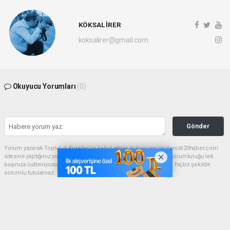
KÖKSAL İRER
koksalirer@gmail.com
Okuyucu Yorumları
(0)
Gönder
Yorum yazarak Topluluk Kuralları’nı kabul etmiş bulunuyor ve denizli20haber.com
sitesine yaptığınız yorumunuzla ilgili doğrudan veya dolaylı tüm sorumluluğu tek
başınıza üstleniyorsunuz. Yazılan tüm yorumlardan site yönetimi hiçbir şekilde
sorumlu tutulamaz.