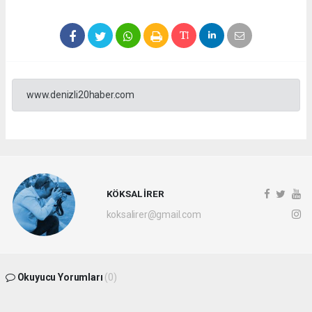
www.denizli20haber.com
KÖKSAL İRER
koksalirer@gmail.com
Okuyucu Yorumları
(0)