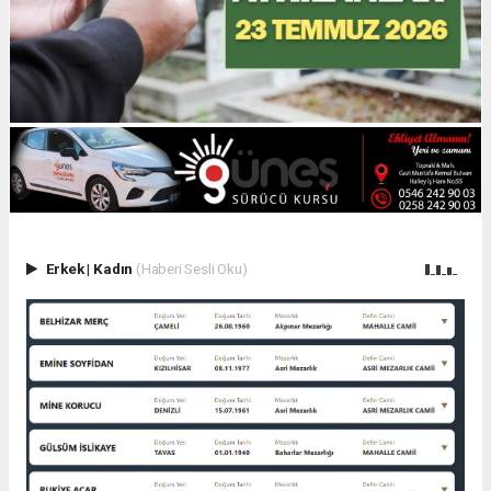
Erkek
|
Kadın
(Haberi Sesli Oku)