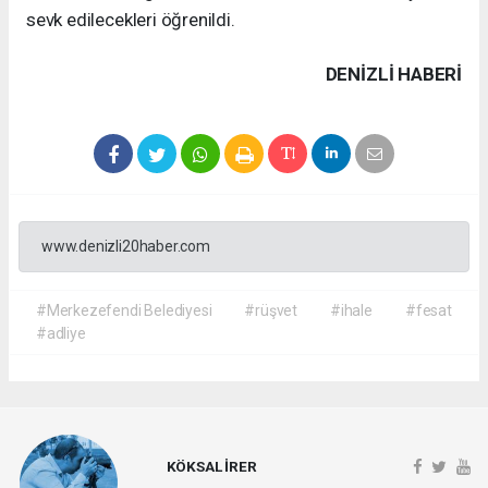
sevk edilecekleri öğrenildi.
DENIZLI HABERİ
www.denizli20haber.com
#Merkezefendi Belediyesi
#rüşvet
#ihale
#fesat
#adliye
KÖKSAL İRER