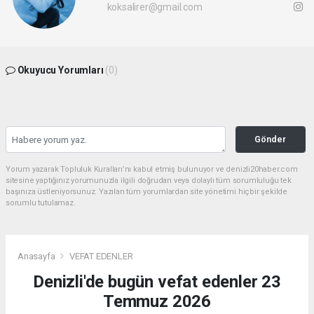
koksalirer@gmail.com
Okuyucu Yorumları
(0)
Gönder
Yorum yazarak Topluluk Kuralları’nı kabul etmiş bulunuyor ve denizli20haber.com
sitesine yaptığınız yorumunuzla ilgili doğrudan veya dolaylı tüm sorumluluğu tek
başınıza üstleniyorsunuz. Yazılan tüm yorumlardan site yönetimi hiçbir şekilde
sorumlu tutulamaz.
Anasayfa
VEFAT EDENLER
Denizli'de bugün vefat edenler 23
Temmuz 2026