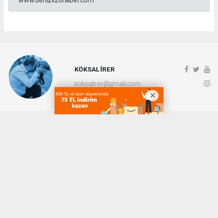
KÖKSAL İRER
koksalirer@gmail.com
Okuyucu Yorumları
(0)
Gönder
Yorum yazarak Topluluk Kuralları’nı kabul etmiş bulunuyor ve denizli20haber.com
sitesine yaptığınız yorumunuzla ilgili doğrudan veya dolaylı tüm sorumluluğu tek
başınıza üstleniyorsunuz. Yazılan tüm yorumlardan site yönetimi hiçbir şekilde
sorumlu tutulamaz.