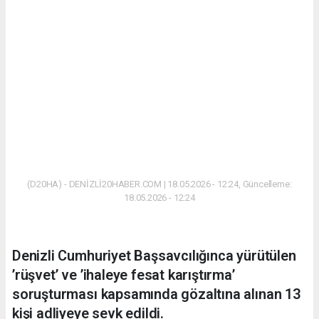
(D20HA) - DENİZLİ20HABER.COM | 18.05.2026 - 12:24, Güncelleme:
18.05.2026 - 12:24
Denizli Cumhuriyet Başsavcılığınca yürütülen
’rüşvet’ ve ’ihaleye fesat karıştırma’
soruşturması kapsamında gözaltına alınan 13
kişi adliyeye sevk edildi.