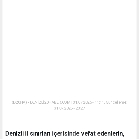
(D20HA) - DENİZLİ20HABER.COM | 31.07.2026 - 11:11, Güncelleme:
31.07.2026 - 23:27
Denizli il sınırları içerisinde vefat edenlerin,