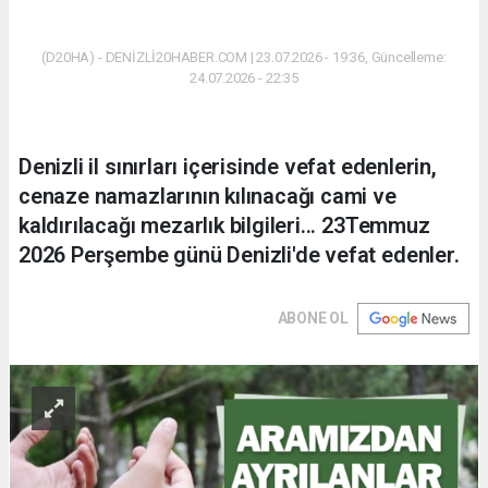
(D20HA) - DENİZLİ20HABER.COM | 23.07.2026 - 19:36, Güncelleme:
24.07.2026 - 22:35
Denizli il sınırları içerisinde vefat edenlerin,
cenaze namazlarının kılınacağı cami ve
kaldırılacağı mezarlık bilgileri... 23Temmuz
2026 Perşembe günü Denizli'de vefat edenler.
ABONE OL