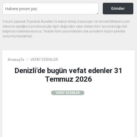
Gönder
Yorum yazarak Topluluk Kuralları’nı kabul etmiş bulunuyor ve denizli20haber.com
sitesine yaptığınız yorumunuzla ilgili doğrudan veya dolaylı tüm sorumluluğu tek
başınıza üstleniyorsunuz. Yazılan tüm yorumlardan site yönetimi hiçbir şekilde
sorumlu tutulamaz.
Anasayfa
VEFAT EDENLER
Denizli'de bugün vefat edenler 31
Temmuz 2026
VEFAT EDENLER