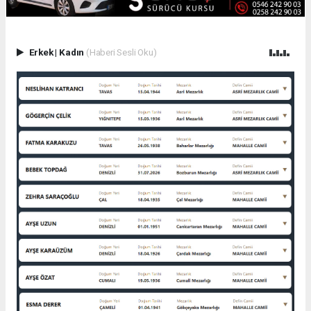
Erkek
|
Kadın
(Haberi Sesli Oku)