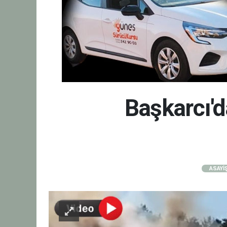
Başkarcı'd
ASAYİ