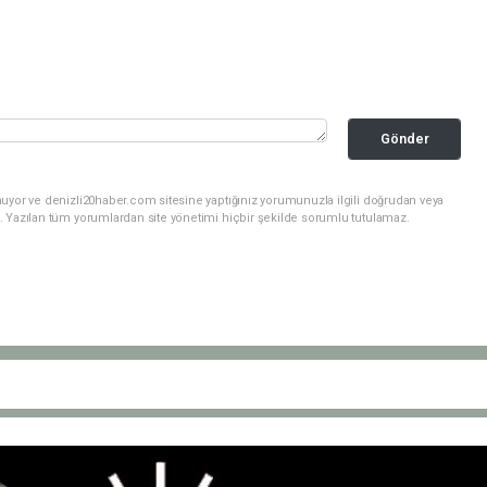
Gönder
nuyor ve denizli20haber.com sitesine yaptığınız yorumunuzla ilgili doğrudan veya
. Yazılan tüm yorumlardan site yönetimi hiçbir şekilde sorumlu tutulamaz.