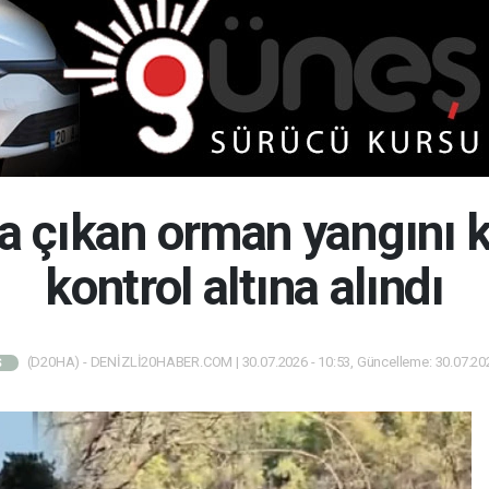
a çıkan orman yangını 
kontrol altına alındı
(D20HA) - DENİZLİ20HABER.COM | 30.07.2026 - 10:53, Güncelleme: 30.07.202
Ş