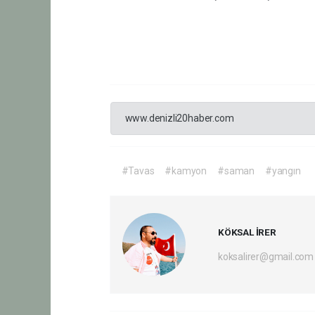
www.denizli20haber.com
#Tavas
#kamyon
#saman
#yangın
KÖKSAL İRER
koksalirer@gmail.com