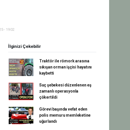
5 - 19:02
İlginizi Çekebilir
Traktör ile römork arasına
sıkışan orman işçisi hayatını
kaybetti
Suç şebekesi düzenlenen eş
zamanlı operasyonla
çökertildi
Görevi başında vefat eden
polis memuru memleketine
uğurlandı