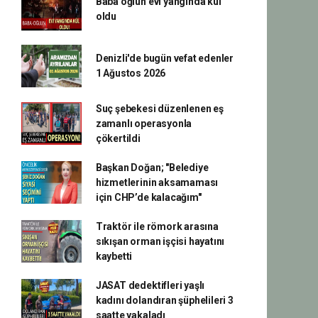
Baba oğlun evi yangında kül
oldu
Denizli'de bugün vefat edenler
1 Ağustos 2026
Suç şebekesi düzenlenen eş
zamanlı operasyonla
çökertildi
Başkan Doğan; "Belediye
hizmetlerinin aksamaması
için CHP’de kalacağım"
Traktör ile römork arasına
sıkışan orman işçisi hayatını
kaybetti
JASAT dedektifleri yaşlı
kadını dolandıran şüphelileri 3
saatte yakaladı