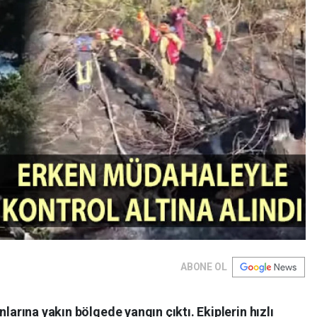
ABONE OL
nlarına yakın bölgede yangın çıktı. Ekiplerin hızlı