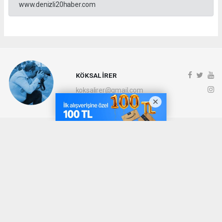
www.denizli20haber.com
KÖKSAL İRER
koksalirer@gmail.com
Okuyucu Yorumları
(0)
Gönder
Yorum yazarak Topluluk Kuralları’nı kabul etmiş bulunuyor ve denizli20haber.com
sitesine yaptığınız yorumunuzla ilgili doğrudan veya dolaylı tüm sorumluluğu tek
başınıza üstleniyorsunuz. Yazılan tüm yorumlardan site yönetimi hiçbir şekilde
sorumlu tutulamaz.