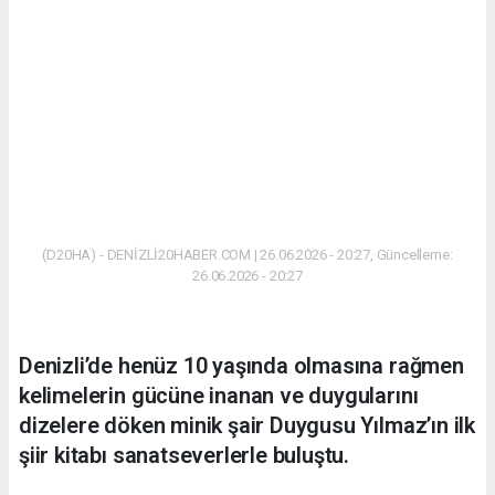
(D20HA) - DENİZLİ20HABER.COM | 26.06.2026 - 20:27, Güncelleme:
26.06.2026 - 20:27
Denizli’de henüz 10 yaşında olmasına rağmen
kelimelerin gücüne inanan ve duygularını
dizelere döken minik şair Duygusu Yılmaz’ın ilk
şiir kitabı sanatseverlerle buluştu.