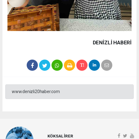
DENIZLI HABERİ
www.denizli20haber.com
KÖKSAL İRER