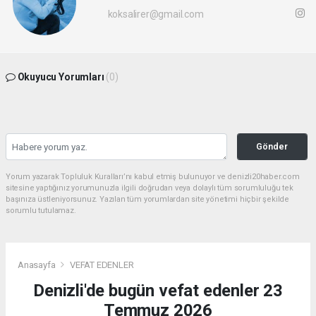
koksalirer@gmail.com
Okuyucu Yorumları
(0)
Gönder
Yorum yazarak Topluluk Kuralları’nı kabul etmiş bulunuyor ve denizli20haber.com
sitesine yaptığınız yorumunuzla ilgili doğrudan veya dolaylı tüm sorumluluğu tek
başınıza üstleniyorsunuz. Yazılan tüm yorumlardan site yönetimi hiçbir şekilde
sorumlu tutulamaz.
Anasayfa
VEFAT EDENLER
Denizli'de bugün vefat edenler 23
Temmuz 2026