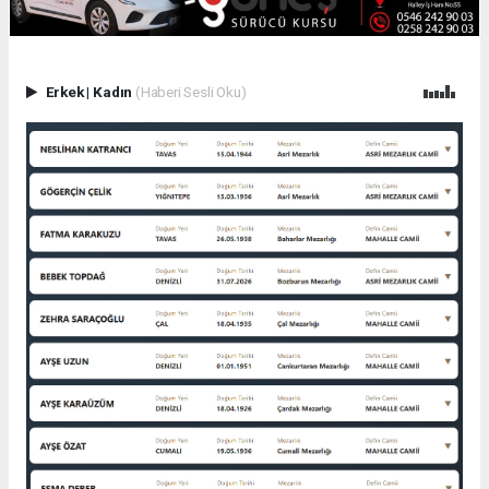
Erkek
|
Kadın
(Haberi Sesli Oku)