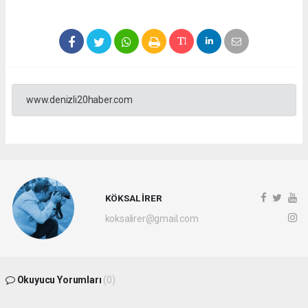
www.denizli20haber.com
KÖKSAL İRER
koksalirer@gmail.com
Okuyucu Yorumları
(0)