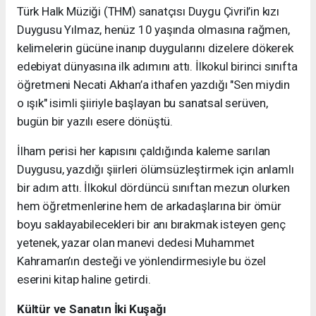
Türk Halk Müziği (THM) sanatçısı Duygu Çivril’in kızı
Duygusu Yılmaz, henüz 10 yaşında olmasına rağmen,
kelimelerin gücüne inanıp duygularını dizelere dökerek
edebiyat dünyasına ilk adımını attı. İlkokul birinci sınıfta
öğretmeni Necati Akhan’a ithafen yazdığı "Sen miydin
o ışık" isimli şiiriyle başlayan bu sanatsal serüven,
bugün bir yazılı esere dönüştü.
İlham perisi her kapısını çaldığında kaleme sarılan
Duygusu, yazdığı şiirleri ölümsüzleştirmek için anlamlı
bir adım attı. İlkokul dördüncü sınıftan mezun olurken
hem öğretmenlerine hem de arkadaşlarına bir ömür
boyu saklayabilecekleri bir anı bırakmak isteyen genç
yetenek, yazar olan manevi dedesi Muhammet
Kahraman’ın desteği ve yönlendirmesiyle bu özel
eserini kitap haline getirdi.
Kültür ve Sanatın İki Kuşağı