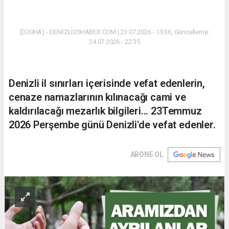
(D20HA) - DENİZLİ20HABER.COM | 23.07.2026 - 19:36, Güncelleme:
24.07.2026 - 22:35
Denizli il sınırları içerisinde vefat edenlerin,
cenaze namazlarının kılınacağı cami ve
kaldırılacağı mezarlık bilgileri... 23Temmuz
2026 Perşembe günü Denizli'de vefat edenler.
ABONE OL