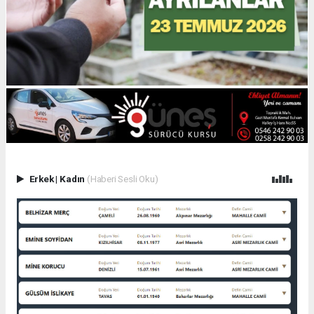
Erkek
|
Kadın
(Haberi Sesli Oku)