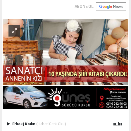
ABONE OL
Erkek
|
Kadın
(Haberi Sesli Oku)