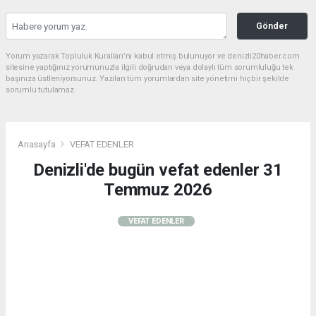
Gönder
Yorum yazarak Topluluk Kuralları’nı kabul etmiş bulunuyor ve denizli20haber.com
sitesine yaptığınız yorumunuzla ilgili doğrudan veya dolaylı tüm sorumluluğu tek
başınıza üstleniyorsunuz. Yazılan tüm yorumlardan site yönetimi hiçbir şekilde
sorumlu tutulamaz.
Anasayfa
VEFAT EDENLER
Denizli'de bugün vefat edenler 31
Temmuz 2026
VEFAT EDENLER