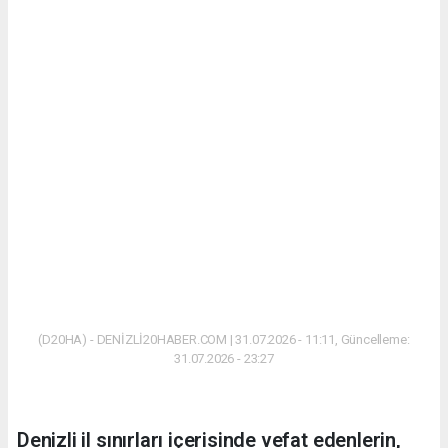
(D20HA) - DENİZLİ20HABER.COM | 31.07.2026 - 11:11, Güncelleme:
31.07.2026 - 23:27
Denizli il sınırları içerisinde vefat edenlerin,