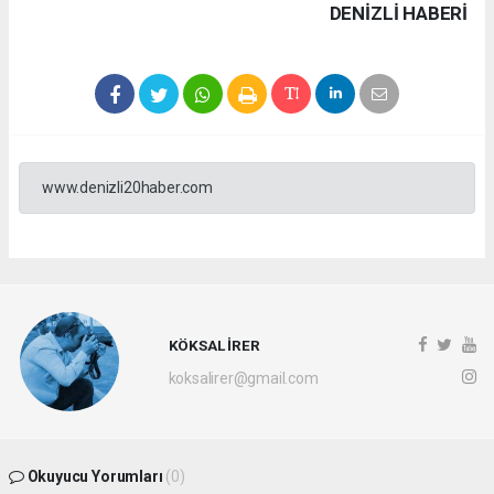
DENIZLI HABERİ
www.denizli20haber.com
KÖKSAL İRER
koksalirer@gmail.com
Okuyucu Yorumları
(0)