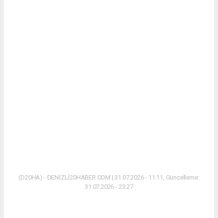
(D20HA) - DENİZLİ20HABER.COM | 31.07.2026 - 11:11, Güncelleme:
31.07.2026 - 23:27