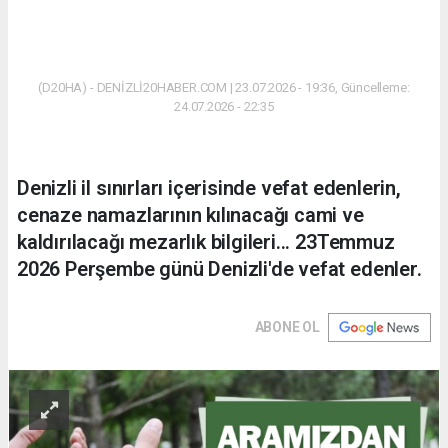
(D20HA) - DENİZLİ20HABER.COM | 23.07.2026 - 19:36, Güncelleme:
24.07.2026 - 22:35
Denizli il sınırları içerisinde vefat edenlerin,
cenaze namazlarının kılınacağı cami ve
kaldırılacağı mezarlık bilgileri... 23Temmuz
2026 Perşembe günü Denizli'de vefat edenler.
ABONE OL