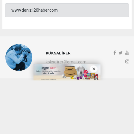
www.denizli20haber.com
KÖKSAL İRER
koksalirer@gmail.com
Okuyucu Yorumları
(0)
Gönder
Yorum yazarak Topluluk Kuralları’nı kabul etmiş bulunuyor ve denizli20haber.com
sitesine yaptığınız yorumunuzla ilgili doğrudan veya dolaylı tüm sorumluluğu tek