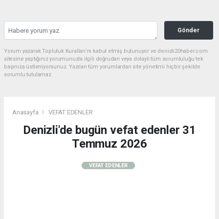
Gönder
Yorum yazarak Topluluk Kuralları’nı kabul etmiş bulunuyor ve denizli20haber.com
sitesine yaptığınız yorumunuzla ilgili doğrudan veya dolaylı tüm sorumluluğu tek
başınıza üstleniyorsunuz. Yazılan tüm yorumlardan site yönetimi hiçbir şekilde
sorumlu tutulamaz.
Anasayfa
VEFAT EDENLER
Denizli'de bugün vefat edenler 31
Temmuz 2026
VEFAT EDENLER