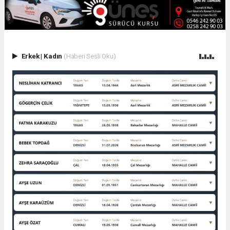
Erkek
|
Kadın
(Haberi Sesli Oku)