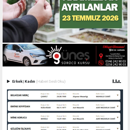
Erkek
|
Kadın
(Haberi Sesli Oku)