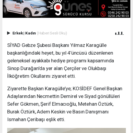
Erkek
|
Kadın
(Haberi Sesli Oku)
SİYAD Gebze Şubesi Başkanı Yılmaz Karagülle
başkanlığındaki heyet, bu yıl 4’üncüsü düzenlenen
geleneksel ayakkabı hediye programı kapsamında
Sinop Durağan’da yer alan Çerçiler ve Olukbaşı
İlköğretim Okullarını ziyaret etti.
Ziyarette Başkan Karagülle’ye; KOSİDEF Genel Başkan
Adaylarından Necmettin Demirel ve Siyad gönüllüleri
Sefer Gökmen, Şerif Elmacıoğlu, Metehan Öztürk,
Burak Öztürk, Adem Keskin ve Basın Danışmanı
Ismahan Çeribaşı eşlik etti.