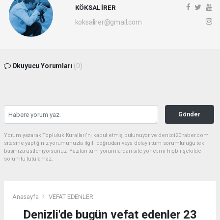
KÖKSAL İRER
koksalirer@gmail.com
Okuyucu Yorumları
(0)
Gönder
Yorum yazarak Topluluk Kuralları’nı kabul etmiş bulunuyor ve denizli20haber.com
sitesine yaptığınız yorumunuzla ilgili doğrudan veya dolaylı tüm sorumluluğu tek
başınıza üstleniyorsunuz. Yazılan tüm yorumlardan site yönetimi hiçbir şekilde
sorumlu tutulamaz.
Anasayfa
VEFAT EDENLER
Denizli'de bugün vefat edenler 23