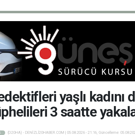
ektifleri yaşlı kadını 
phelileri 3 saatte yakal
(D20HA) - DENİZLİ20HABER.COM | 05.08.2026 - 21:16, Güncelleme: 05.08.202
Ş