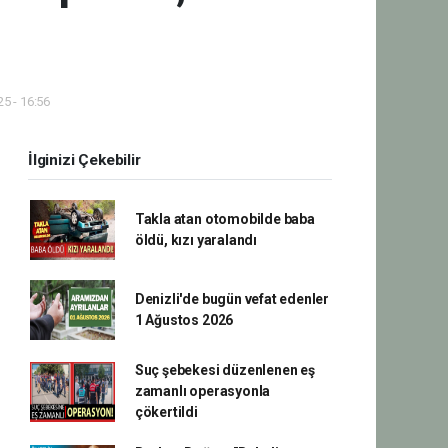
5 - 16:56
İlginizi Çekebilir
Takla atan otomobilde baba
öldü, kızı yaralandı
Denizli'de bugün vefat edenler
1 Ağustos 2026
Suç şebekesi düzenlenen eş
zamanlı operasyonla
çökertildi