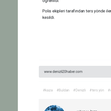
öğrenildi.
Polis ekipleri tarafından ters yönde i
kesildi.
www.denizli20haber.com
#kaza
#Buldan
#Denizli
#ters yön
#