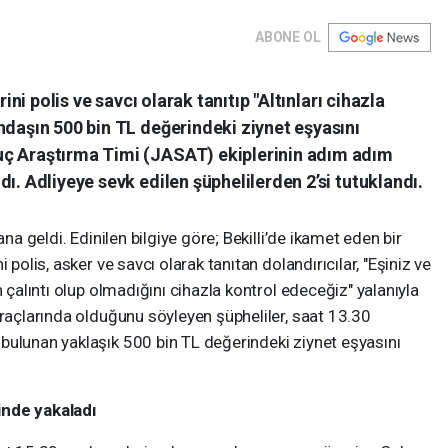
ABONE OL
rini polis ve savcı olarak tanıtıp "Altınları cihazla
ndaşın 500 bin TL değerindeki ziynet eşyasını
uç Araştırma Timi (JASAT) ekiplerinin adım adım
ı. Adliyeye sevk edilen şüphelilerden 2’si tutuklandı.
a geldi. Edinilen bilgiye göre; Bekilli’de ikamet eden bir
 polis, asker ve savcı olarak tanıtan dolandırıcılar, "Eşiniz ve
n çalıntı olup olmadığını cihazla kontrol edeceğiz" yalanıyla
araçlarında olduğunu söyleyen şüpheliler, saat 13.30
bulunan yaklaşık 500 bin TL değerindeki ziynet eşyasını
inde yakaladı