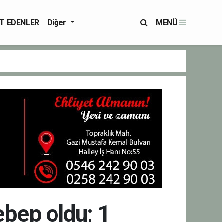
T EDENLER
Diğer
MENÜ
ebep oldu; 1