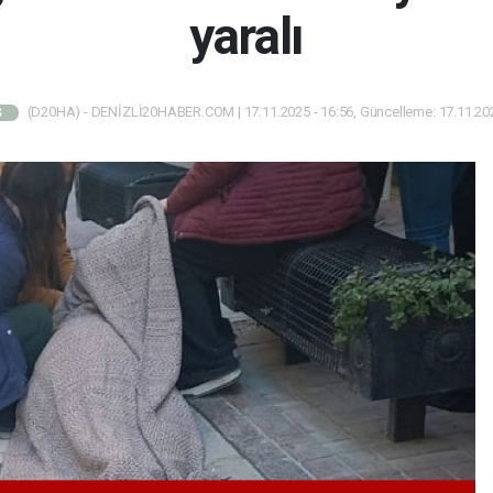
yaralı
(D20HA) - DENİZLİ20HABER.COM | 17.11.2025 - 16:56, Güncelleme: 17.11.202
Ş