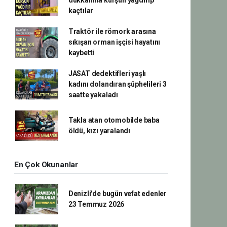
dükkanına kurşun yağdırıp
kaçtılar
Traktör ile römork arasına
sıkışan orman işçisi hayatını
kaybetti
JASAT dedektifleri yaşlı
kadını dolandıran şüphelileri 3
saatte yakaladı
Takla atan otomobilde baba
öldü, kızı yaralandı
En Çok Okunanlar
Denizli'de bugün vefat edenler
23 Temmuz 2026