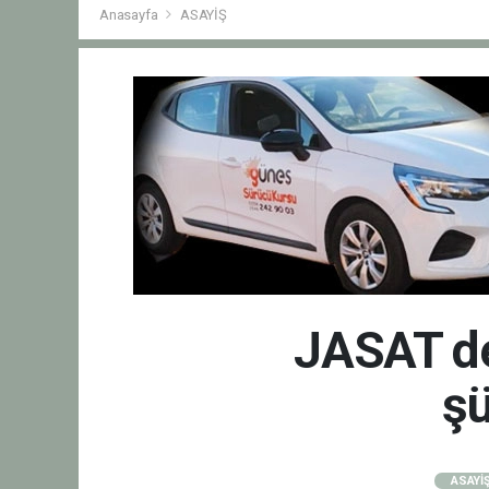
Anasayfa
ASAYİŞ
JASAT ded
şü
ASAYİ