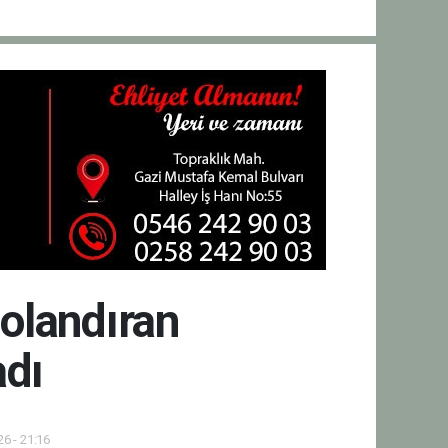
dolandıran
adı
6 - 21:16