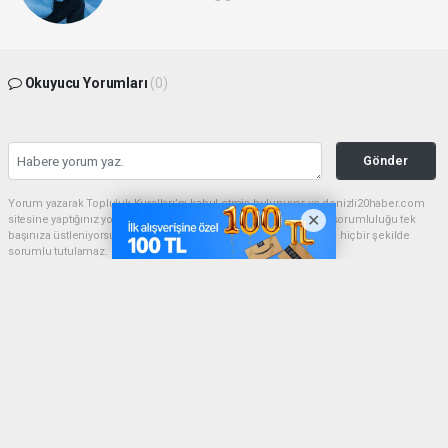
Okuyucu Yorumları
(0)
Gönder
Yorum yazarak Topluluk Kuralları’nı kabul etmiş bulunuyor ve denizli20haber.com
sitesine yaptığınız yorumunuzla ilgili doğrudan veya dolaylı tüm sorumluluğu tek
başınıza üstleniyorsunuz. Yazılan tüm yorumlardan site yönetimi hiçbir şekilde
sorumlu tutulamaz.
haber paketi
haber scripti
haber yazılımı
Tüm hakları saklı tutulmaktadır.Copyright 2026©
Haber Yazılımı:
Web Aksiyon ®