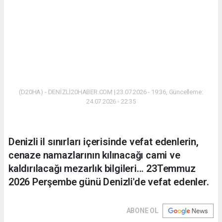
(D20HA) - DENİZLİ20HABER.COM | 23.07.2026 - 19:36, Güncelleme:
24.07.2026 - 22:35
Denizli il sınırları içerisinde vefat edenlerin,
cenaze namazlarının kılınacağı cami ve
kaldırılacağı mezarlık bilgileri... 23Temmuz
2026 Perşembe günü Denizli'de vefat edenler.
ABONE OL