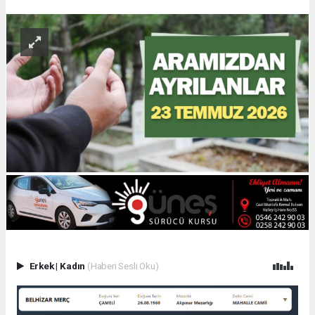
Erkek
|
Kadın
(Haberi Sesli Oku)