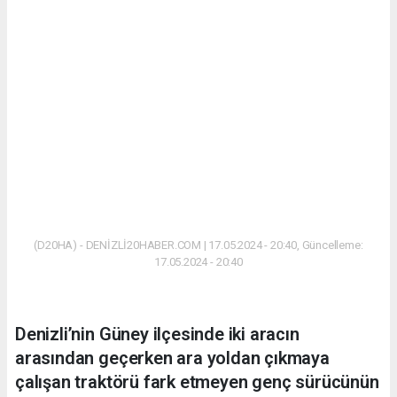
(D20HA) - DENİZLİ20HABER.COM | 17.05.2024 - 20:40, Güncelleme:
17.05.2024 - 20:40
Denizli’nin Güney ilçesinde iki aracın
arasından geçerken ara yoldan çıkmaya
çalışan traktörü fark etmeyen genç sürücünün