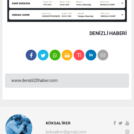
DENIZLI HABERİ
www.denizli20haber.com
KÖKSAL İRER
koksalirer@gmail.com