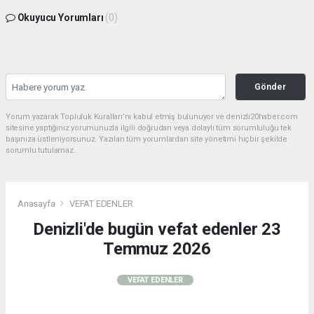
Okuyucu Yorumları
(0)
Gönder
Yorum yazarak Topluluk Kuralları’nı kabul etmiş bulunuyor ve denizli20haber.com
sitesine yaptığınız yorumunuzla ilgili doğrudan veya dolaylı tüm sorumluluğu tek
başınıza üstleniyorsunuz. Yazılan tüm yorumlardan site yönetimi hiçbir şekilde
sorumlu tutulamaz.
Anasayfa
VEFAT EDENLER
Denizli'de bugün vefat edenler 23
Temmuz 2026
VEFAT EDENLER