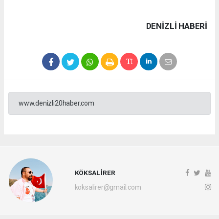
DENIZLI HABERİ
www.denizli20haber.com
KÖKSAL İRER
koksalirer@gmail.com