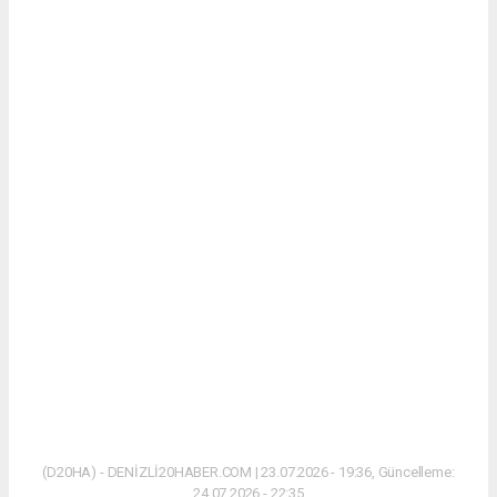
(D20HA) - DENİZLİ20HABER.COM | 23.07.2026 - 19:36, Güncelleme:
24.07.2026 - 22:35