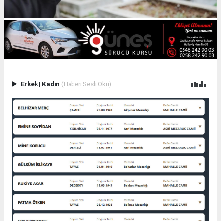
Erkek
|
Kadın
(Haberi Sesli Oku)