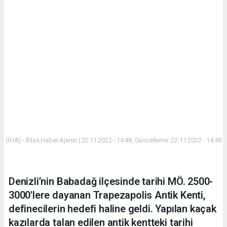
(İHA) - İhlas Haber Ajansı | 22.11.2022 - 14:48, Güncelleme: 22.11.2022 - 14:48
Denizli’nin Babadağ ilçesinde tarihi MÖ. 2500-
3000'lere dayanan Trapezapolis Antik Kenti,
definecilerin hedefi haline geldi. Yapılan kaçak
kazılarda talan edilen antik kentteki tarihi