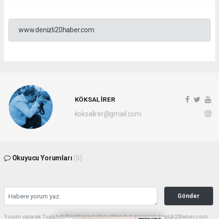
www.denizli20haber.com
KÖKSAL İRER
koksalirer@gmail.com
Okuyucu Yorumları
(0)
Gönder
Yorum yazarak Topluluk Kuralları’nı kabul etmiş bulunuyor ve denizli20haber.com