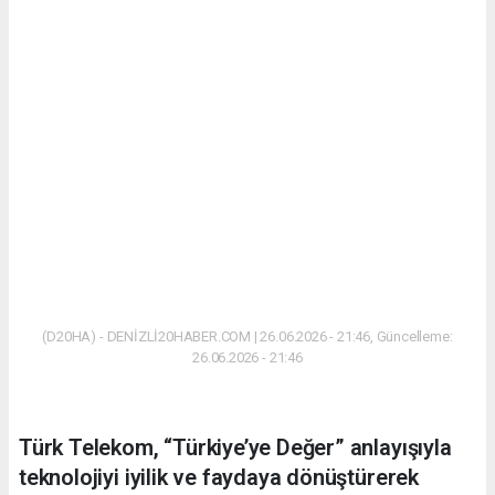
(D20HA) - DENİZLİ20HABER.COM | 26.06.2026 - 21:46, Güncelleme:
26.06.2026 - 21:46
Türk Telekom, “Türkiye’ye Değer” anlayışıyla
teknolojiyi iyilik ve faydaya dönüştürerek