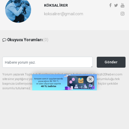
KÖKSAL İRER
koksalirer@gmail.com
Okuyucu Yorumları
(0)
Gönder
Yorum yazarak Topluluk Kuralları’nı kabul etmiş bulunuyor ve denizli20haber.com
sitesine yaptığınız yorumunuzla ilgili doğrudan veya dolaylı tüm sorumluluğu tek
başınıza üstleniyorsunuz. Yazılan tüm yorumlardan site yönetimi hiçbir şekilde
sorumlu tutulamaz.
haber paketi
haber scripti
haber yazılımı
Tüm hakları saklı tutulmaktadır.Copyright 2026©