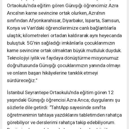
Ortaokulu’nda eğitim gören Günışığı öğrencimiz Azra
Arıca’nın karne sevincine ortak olurken, Azra’nın
sınıfından Afyonkarahisar, Diyarbakır, Isparta, Samsun,
Konya ve Van’daki öğrencilerimize canlı bağlantılarla
ulaştık; kilometreleri ortadan kaldırarak aynı heyecanda
buluştuk. 5G’nin sağladığı imkânlarla çocuklarımızın
karne sevincine ortak olmaktan büyük mutluluk duyduk.
Teknolojiyi iyilik ve faydaya dönüştürme misyonumuz
doğrultusunda Günışığı çocuklarımızın yanında olmayı
ve onların başarı hikâyelerine tanıklık etmeyi
sürdüreceğiz.”
İstanbul Seyrantepe Ortaokulu'nda eğitim gören 12
yaşındaki Günışığı öğrencisi Azra Arıca; duygularını şu
sözlerle dile getirdi: “TahtApp sayesinde sınıfta
öğretmenimin tahtaya yazdıklarını tabletimden rahatça
görebiliyor ve derslerimi rahatça takip edebiliyorum.