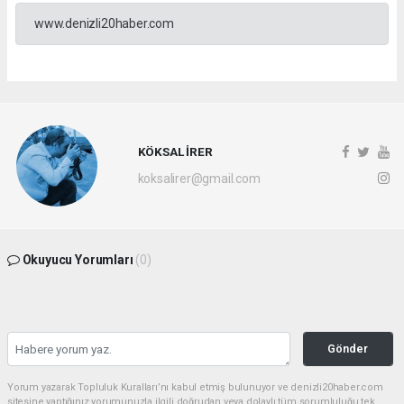
www.denizli20haber.com
KÖKSAL İRER
koksalirer@gmail.com
Okuyucu Yorumları
(0)
Gönder
Yorum yazarak Topluluk Kuralları’nı kabul etmiş bulunuyor ve denizli20haber.com
sitesine yaptığınız yorumunuzla ilgili doğrudan veya dolaylı tüm sorumluluğu tek