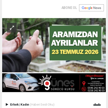
ABONE OL
Erkek
|
Kadın
(Haberi Sesli Oku)