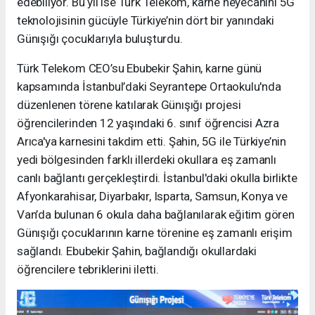
edebiliyor. Bu yıl ise Türk Telekom, karne heyecanını 5G
teknolojisinin gücüyle Türkiye’nin dört bir yanındaki
Günışığı çocuklarıyla buluşturdu.
Türk Telekom CEO’su Ebubekir Şahin, karne günü
kapsamında İstanbul’daki Seyrantepe Ortaokulu'nda
düzenlenen törene katılarak Günışığı projesi
öğrencilerinden 12 yaşındaki 6. sınıf öğrencisi Azra
Arıca'ya karnesini takdim etti. Şahin, 5G ile Türkiye’nin
yedi bölgesinden farklı illerdeki okullara eş zamanlı
canlı bağlantı gerçekleştirdi. İstanbul'daki okulla birlikte
Afyonkarahisar, Diyarbakır, Isparta, Samsun, Konya ve
Van’da bulunan 6 okula daha bağlanılarak eğitim gören
Günışığı çocuklarının karne törenine eş zamanlı erişim
sağlandı. Ebubekir Şahin, bağlandığı okullardaki
öğrencilere tebriklerini iletti.