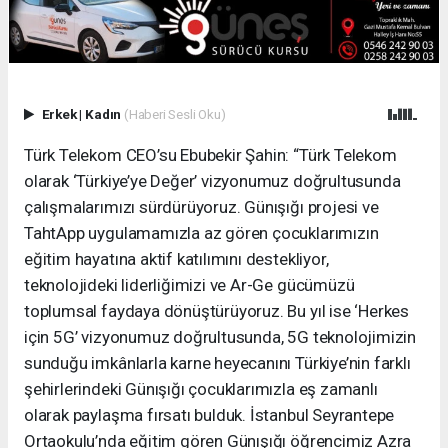
Erkek
|
Kadın
(Haberi Sesli Oku)
Türk Telekom CEO’su Ebubekir Şahin: “Türk Telekom
olarak ‘Türkiye’ye Değer’ vizyonumuz doğrultusunda
çalışmalarımızı sürdürüyoruz. Günışığı projesi ve
TahtApp uygulamamızla az gören çocuklarımızın
eğitim hayatına aktif katılımını destekliyor,
teknolojideki liderliğimizi ve Ar-Ge gücümüzü
toplumsal faydaya dönüştürüyoruz. Bu yıl ise ‘Herkes
için 5G’ vizyonumuz doğrultusunda, 5G teknolojimizin
sunduğu imkânlarla karne heyecanını Türkiye’nin farklı
şehirlerindeki Günışığı çocuklarımızla eş zamanlı
olarak paylaşma fırsatı bulduk. İstanbul Seyrantepe
Ortaokulu’nda eğitim gören Günışığı öğrencimiz Azra