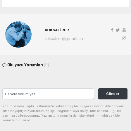
KÖKSAL İRER
koksalirer@gmail.com
Okuyucu Yorumları
(0)
Gönder
Yorum yazarak Topluluk Kuralları’nı kabul etmiş bulunuyor ve denizli20haber.com
sitesine yaptığınız yorumunuzla ilgili doğrudan veya dolaylı tüm sorumluluğu tek
başınıza üstleniyorsunuz. Yazılan tüm yorumlardan site yönetimi hiçbir şekilde
sorumlu tutulamaz.