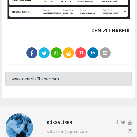
DENIZLI HABERİ
www.denizli20haber.com
KÖKSAL İRER
koksalirer@gmail.com