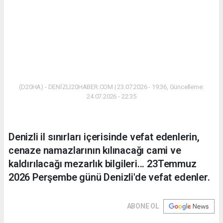
(D20HA) - DENİZLİ20HABER.COM | 23.07.2026 - 19:36, Güncelleme:
24.07.2026 - 22:35
Denizli il sınırları içerisinde vefat edenlerin,
cenaze namazlarının kılınacağı cami ve
kaldırılacağı mezarlık bilgileri... 23Temmuz
2026 Perşembe günü Denizli'de vefat edenler.
ABONE OL