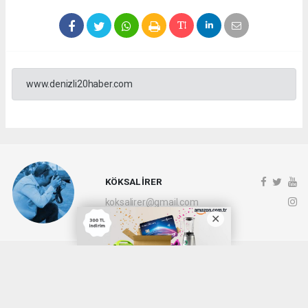
www.denizli20haber.com
KÖKSAL İRER
koksalirer@gmail.com
Okuyucu Yorumları
(0)