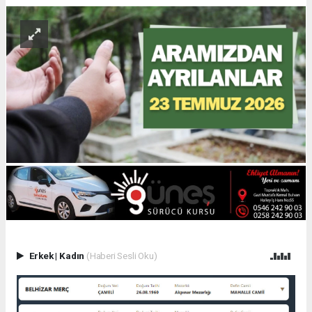
Erkek
|
Kadın
(Haberi Sesli Oku)