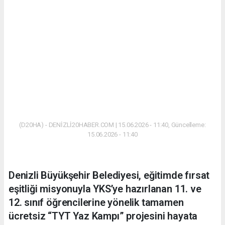
(D20HA) - DENİZLİ20HABER.COM | 15.06.2026 - 11:40, Güncelleme:
15.06.2026 - 11:40
Denizli Büyükşehir Belediyesi, eğitimde fırsat
eşitliği misyonuyla YKS’ye hazırlanan 11. ve
12. sınıf öğrencilerine yönelik tamamen
ücretsiz “TYT Yaz Kampı” projesini hayata