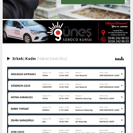
Erkek
|
Kadın
(Haberi Sesli Oku)