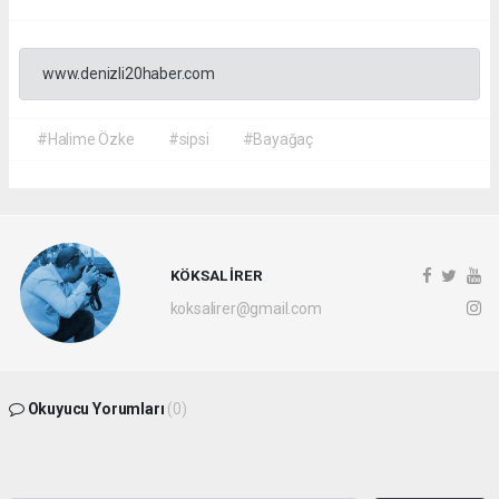
www.denizli20haber.com
#Halime Özke
#sipsi
#Bayağaç
KÖKSAL İRER
koksalirer@gmail.com
Okuyucu Yorumları
(0)