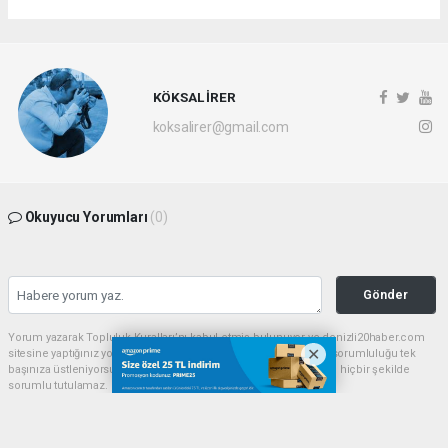
KÖKSAL İRER
koksalirer@gmail.com
Okuyucu Yorumları
(0)
Gönder
Yorum yazarak Topluluk Kuralları’nı kabul etmiş bulunuyor ve denizli20haber.com
sitesine yaptığınız yorumunuzla ilgili doğrudan veya dolaylı tüm sorumluluğu tek
başınıza üstleniyorsunuz. Yazılan tüm yorumlardan site yönetimi hiçbir şekilde
sorumlu tutulamaz.