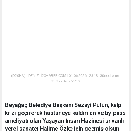
(D20HA) - DENİZLİ20HABER.COM | 01.06.2026 - 23:13, Güncelleme:
01.06.2026 - 23:13
Beyağaç Belediye Başkanı Sezayi Pütün, kalp
krizi geçirerek hastaneye kaldırılan ve by-pass
ameliyatı olan Yaşayan İnsan Hazinesi unvanlı
yerel sanatçı Halime Özke için geçmiş olsun