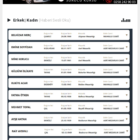
Erkek
|
Kadın
(Haberi Sesli Oku)