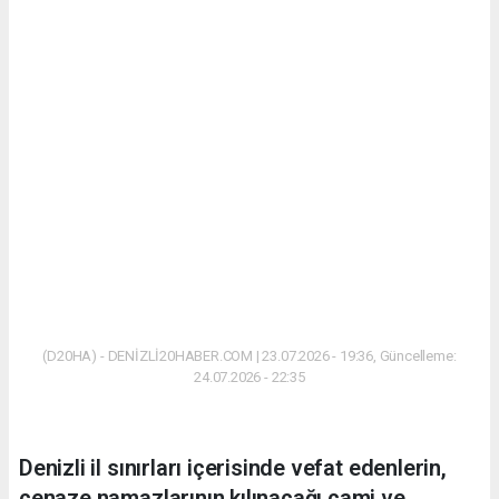
(D20HA) - DENİZLİ20HABER.COM | 23.07.2026 - 19:36, Güncelleme:
24.07.2026 - 22:35
Denizli il sınırları içerisinde vefat edenlerin,
cenaze namazlarının kılınacağı cami ve