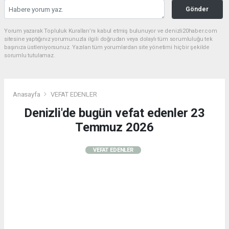
Gönder
Yorum yazarak Topluluk Kuralları’nı kabul etmiş bulunuyor ve denizli20haber.com
sitesine yaptığınız yorumunuzla ilgili doğrudan veya dolaylı tüm sorumluluğu tek
başınıza üstleniyorsunuz. Yazılan tüm yorumlardan site yönetimi hiçbir şekilde
sorumlu tutulamaz.
Anasayfa
VEFAT EDENLER
Denizli'de bugün vefat edenler 23
Temmuz 2026
VEFAT EDENLER