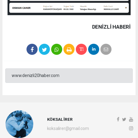
DENIZLI HABERİ
www.denizli20haber.com
KÖKSAL İRER
koksalirer@gmail.com