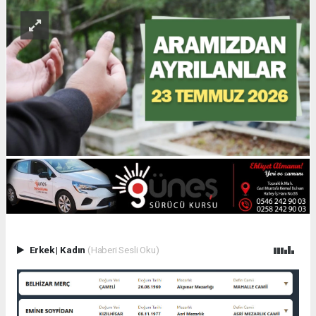
Erkek
|
Kadın
(Haberi Sesli Oku)