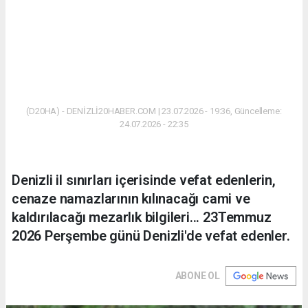
(D20HA) - DENİZLİ20HABER.COM | 23.07.2026 - 19:36, Güncelleme:
24.07.2026 - 22:35
Denizli il sınırları içerisinde vefat edenlerin,
cenaze namazlarının kılınacağı cami ve
kaldırılacağı mezarlık bilgileri... 23Temmuz
2026 Perşembe günü Denizli'de vefat edenler.
ABONE OL