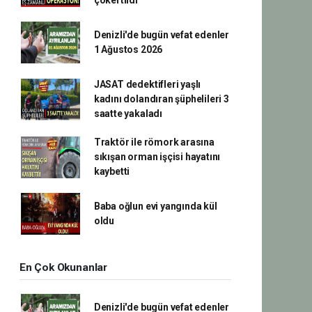
çökertildi
Denizli'de bugün vefat edenler
1 Ağustos 2026
JASAT dedektifleri yaşlı
kadını dolandıran şüphelileri 3
saatte yakaladı
Traktör ile römork arasına
sıkışan orman işçisi hayatını
kaybetti
Baba oğlun evi yangında kül
oldu
En Çok Okunanlar
Denizli'de bugün vefat edenler