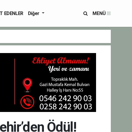
T EDENLER
Diğer
MENÜ
ehir’den Ödül!