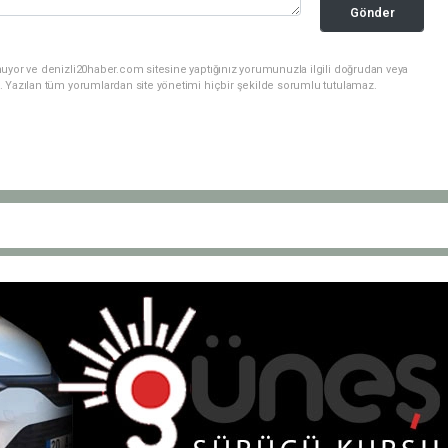
Gönder
nuyor ve denizli20haber.com sitesine yaptığınız yorumunuzla ilgili doğrudan veya
. Yazılan tüm yorumlardan site yönetimi hiçbir şekilde sorumlu tutulamaz.