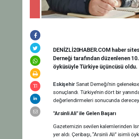
DENİZLİ20HABER.COM haber sitesi 
Derneği tarafından düzenlenen 10. 
öyküsüyle Türkiye üçüncüsü oldu.
Eskişehir
Sanat Derneği’nin gelenekse
sonuçlandı. Türkiye’nin dört bir yanınd
değerlendirmeleri sonucunda dereceye 
"Arsinli Ali" ile Gelen Başarı
Gazetemizin sevilen kalemlerinden Is
yer aldı. Çeribaşı, “Arsinli Ali” isimli