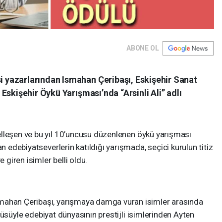
ABONE OL
yazarlarından Ismahan Çeribaşı, Eskişehir Sanat
Eskişehir Öykü Yarışması’nda “Arsinli Ali” adlı
lleşen ve bu yıl 10’uncusu düzenlenen öykü yarışması
an edebiyatseverlerin katıldığı yarışmada, seçici kurulun titiz
giren isimler belli oldu.
mahan Çeribaşı, yarışmaya damga vuran isimler arasında
 öyküsüyle edebiyat dünyasının prestijli isimlerinden Ayten