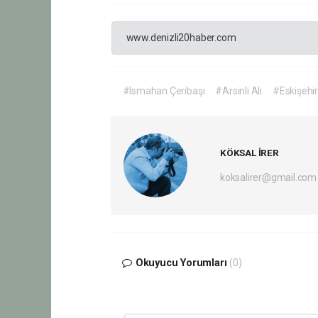
www.denizli20haber.com
#Ismahan Çeribaşı
#Arsinli Ali
#Eskişehi
KÖKSAL İRER
koksalirer@gmail.com
Okuyucu Yorumları
(0)