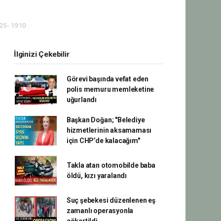
5 - 19:10
İlginizi Çekebilir
Görevi başında vefat eden
polis memuru memleketine
uğurlandı
Başkan Doğan; "Belediye
hizmetlerinin aksamaması
için CHP’de kalacağım"
Takla atan otomobilde baba
öldü, kızı yaralandı
Suç şebekesi düzenlenen eş
zamanlı operasyonla