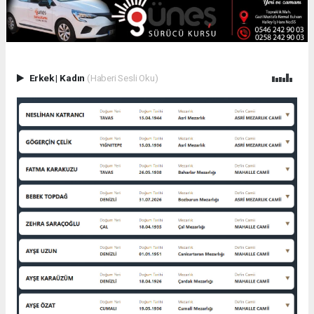
Erkek
|
Kadın
(Haberi Sesli Oku)