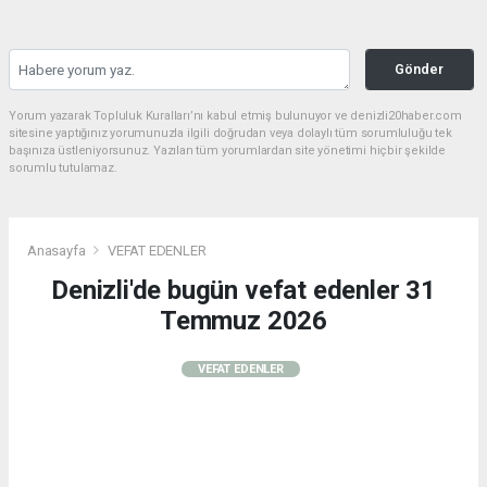
Gönder
Yorum yazarak Topluluk Kuralları’nı kabul etmiş bulunuyor ve denizli20haber.com
sitesine yaptığınız yorumunuzla ilgili doğrudan veya dolaylı tüm sorumluluğu tek
başınıza üstleniyorsunuz. Yazılan tüm yorumlardan site yönetimi hiçbir şekilde
sorumlu tutulamaz.
Anasayfa
VEFAT EDENLER
Denizli'de bugün vefat edenler 31
Temmuz 2026
VEFAT EDENLER