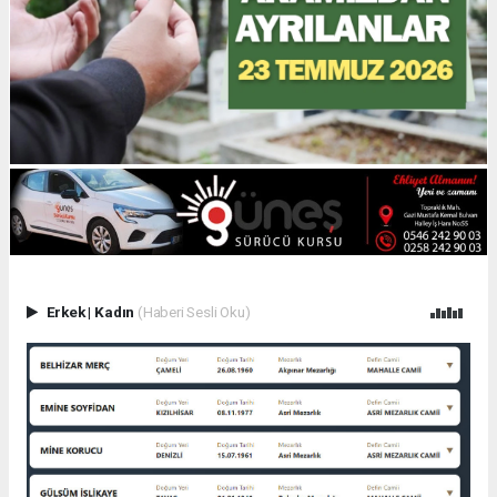
Erkek
|
Kadın
(Haberi Sesli Oku)