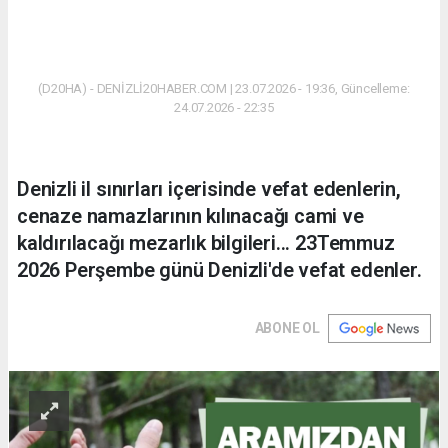
(D20HA) - DENİZLİ20HABER.COM | 23.07.2026 - 19:36, Güncelleme:
24.07.2026 - 22:35
Denizli il sınırları içerisinde vefat edenlerin,
cenaze namazlarının kılınacağı cami ve
kaldırılacağı mezarlık bilgileri... 23Temmuz
2026 Perşembe günü Denizli'de vefat edenler.
ABONE OL