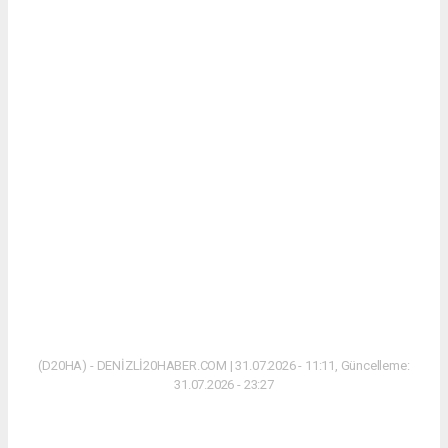
(D20HA) - DENİZLİ20HABER.COM | 31.07.2026 - 11:11, Güncelleme:
31.07.2026 - 23:27