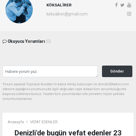
KÖKSAL İRER
koksalirer@gmail.com
Okuyucu Yorumları
(0)
Gönder
Yorum yazarak Topluluk Kuralları’nı kabul etmiş bulunuyor ve denizli20haber.com
sitesine yaptığınız yorumunuzla ilgili doğrudan veya dolaylı tüm sorumluluğu tek
başınıza üstleniyorsunuz. Yazılan tüm yorumlardan site yönetimi hiçbir şekilde
sorumlu tutulamaz.
Anasayfa
VEFAT EDENLER
Denizli'de bugün vefat edenler 23