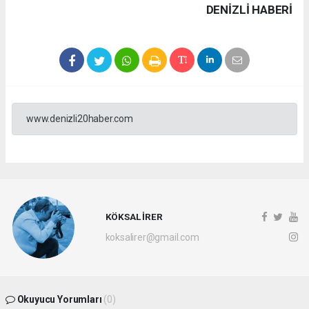
DENIZLI HABERİ
www.denizli20haber.com
KÖKSAL İRER
koksalirer@gmail.com
Okuyucu Yorumları
(0)