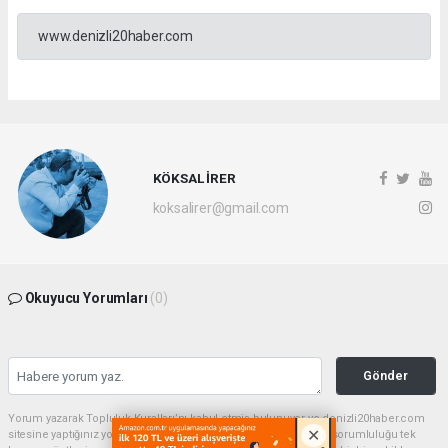
www.denizli20haber.com
KÖKSAL İRER
koksalirer@gmail.com
Okuyucu Yorumları
(0)
Gönder
Yorum yazarak Topluluk Kuralları’nı kabul etmiş bulunuyor ve denizli20haber.com
sitesine yaptığınız yorumunuzla ilgili doğrudan veya dolaylı tüm sorumluluğu tek