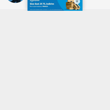
Okuyucu Yorumları
(0)
Gönder
Yorum yazarak Topluluk Kuralları’nı kabul etmiş bulunuyor ve denizli20haber.com
sitesine yaptığınız yorumunuzla ilgili doğrudan veya dolaylı tüm sorumluluğu tek
başınıza üstleniyorsunuz. Yazılan tüm yorumlardan site yönetimi hiçbir şekilde
sorumlu tutulamaz.
haber paketi
haber scripti
haber yazılımı
Tüm hakları saklı tutulmaktadır.Copyright 2026©
Haber Yazılımı:
Web Aksiyon ®