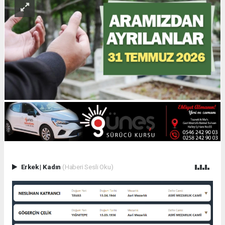
Erkek
|
Kadın
(Haberi Sesli Oku)