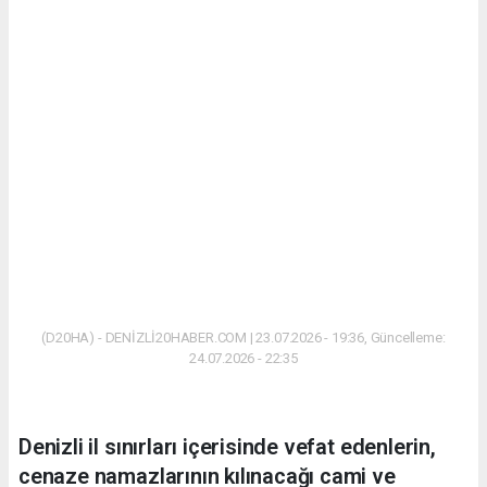
(D20HA) - DENİZLİ20HABER.COM | 23.07.2026 - 19:36, Güncelleme:
24.07.2026 - 22:35
Denizli il sınırları içerisinde vefat edenlerin,
cenaze namazlarının kılınacağı cami ve