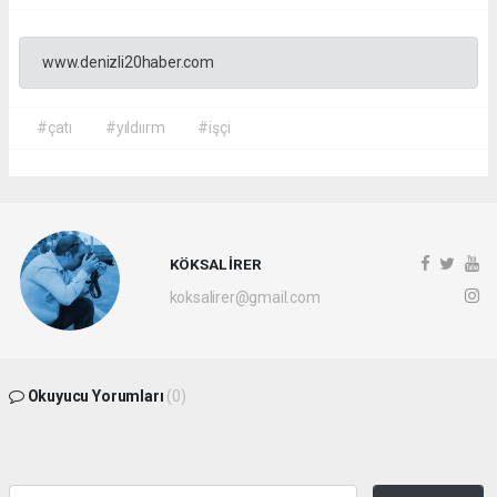
www.denizli20haber.com
#çatı
#yıldıırm
#işçi
KÖKSAL İRER
koksalirer@gmail.com
Okuyucu Yorumları
(0)