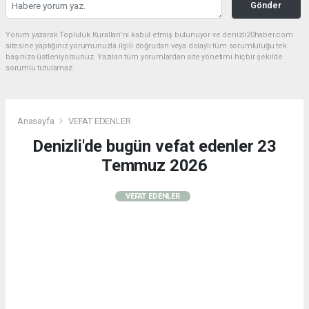
Gönder
Yorum yazarak Topluluk Kuralları’nı kabul etmiş bulunuyor ve denizli20haber.com
sitesine yaptığınız yorumunuzla ilgili doğrudan veya dolaylı tüm sorumluluğu tek
başınıza üstleniyorsunuz. Yazılan tüm yorumlardan site yönetimi hiçbir şekilde
sorumlu tutulamaz.
Anasayfa
VEFAT EDENLER
Denizli'de bugün vefat edenler 23
Temmuz 2026
VEFAT EDENLER