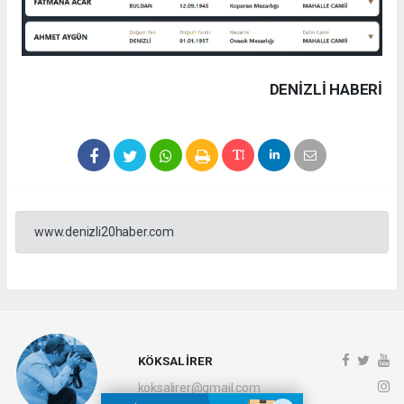
DENIZLI HABERİ
www.denizli20haber.com
KÖKSAL İRER
koksalirer@gmail.com