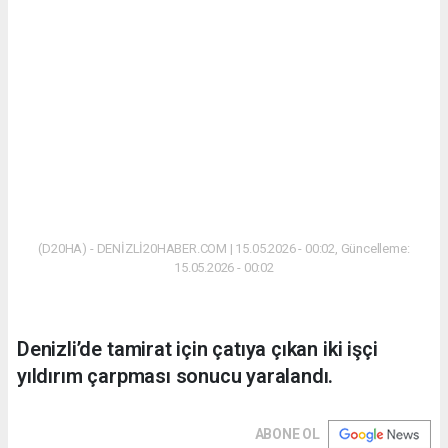
(D20HA) - DENİZLİ20HABER.COM | 15.05.2026 - 00:02, Güncelleme:
15.05.2026 - 00:02
Denizli’de tamirat için çatıya çıkan iki işçi
yıldırım çarpması sonucu yaralandı.
ABONE OL