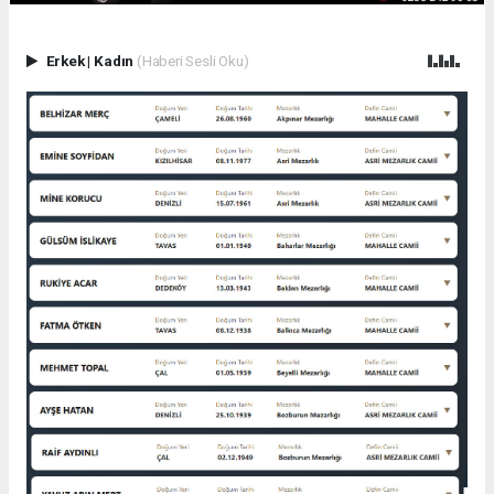
Erkek
|
Kadın
(Haberi Sesli Oku)