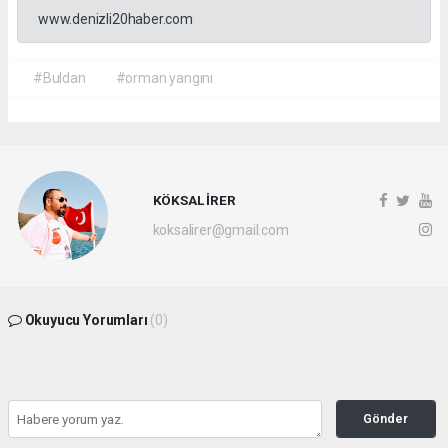
www.denizli20haber.com
#Buldan
#orman yangını
KÖKSAL İRER
koksalirer@gmail.com
Okuyucu Yorumları
(0)
Gönder