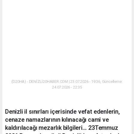
(D20HA) - DENİZLİ20HABER.COM | 23.07.2026 - 19:36, Güncelleme:
24.07.2026 - 22:35
Denizli il sınırları içerisinde vefat edenlerin,
cenaze namazlarının kılınacağı cami ve
kaldırılacağı mezarlık bilgileri... 23Temmuz