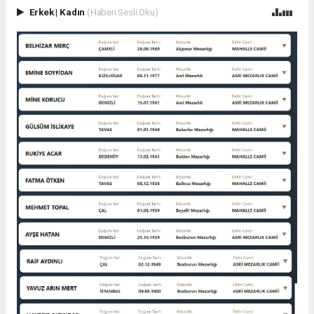
Erkek
|
Kadın
(Haberi Sesli Oku)