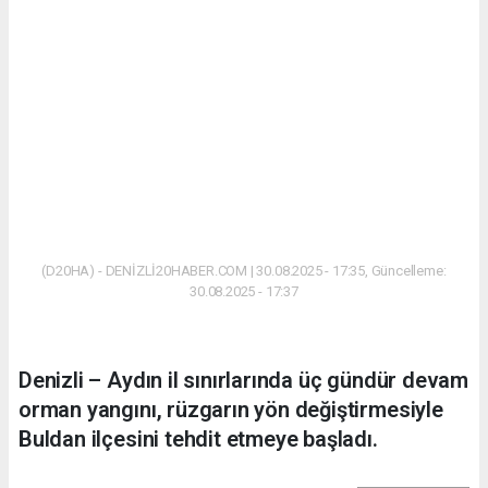
(D20HA) - DENİZLİ20HABER.COM | 30.08.2025 - 17:35, Güncelleme:
30.08.2025 - 17:37
Denizli – Aydın il sınırlarında üç gündür devam
orman yangını, rüzgarın yön değiştirmesiyle
Buldan ilçesini tehdit etmeye başladı.