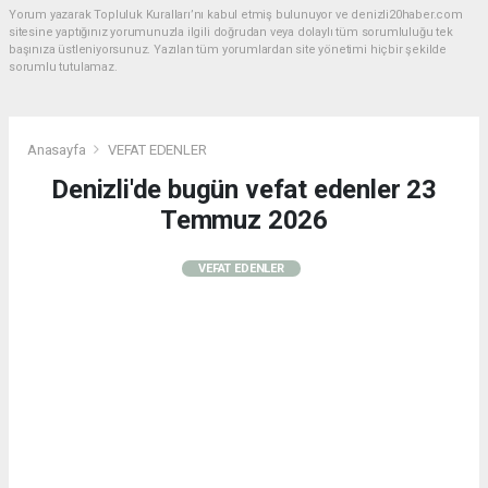
Yorum yazarak Topluluk Kuralları’nı kabul etmiş bulunuyor ve denizli20haber.com
sitesine yaptığınız yorumunuzla ilgili doğrudan veya dolaylı tüm sorumluluğu tek
başınıza üstleniyorsunuz. Yazılan tüm yorumlardan site yönetimi hiçbir şekilde
sorumlu tutulamaz.
Anasayfa
VEFAT EDENLER
Denizli'de bugün vefat edenler 23
Temmuz 2026
VEFAT EDENLER