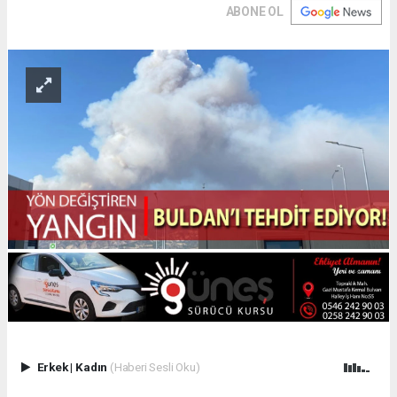
ABONE OL
Erkek
|
Kadın
(Haberi Sesli Oku)