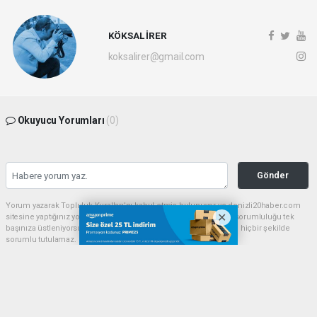
KÖKSAL İRER
koksalirer@gmail.com
Okuyucu Yorumları
(0)
Gönder
Yorum yazarak Topluluk Kuralları’nı kabul etmiş bulunuyor ve denizli20haber.com
sitesine yaptığınız yorumunuzla ilgili doğrudan veya dolaylı tüm sorumluluğu tek
başınıza üstleniyorsunuz. Yazılan tüm yorumlardan site yönetimi hiçbir şekilde
sorumlu tutulamaz.