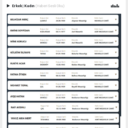
Erkek
|
Kadın
(Haberi Sesli Oku)