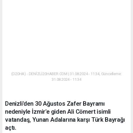
(D20HA) - DENİZLİ20HABER.COM | 31.08.2024 - 11:34, Güncelleme:
31.08.2024 - 11:34
Denizli'den 30 Ağustos Zafer Bayramı
nedeniyle İzmir'e giden Ali Cömert isimli
vatandaş, Yunan Adalarına karşı Türk Bayrağı
açtı.