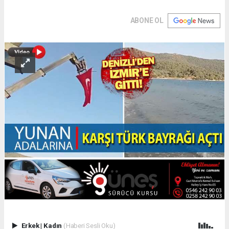
ABONE OL
Erkek
|
Kadın
(Haberi Sesli Oku)