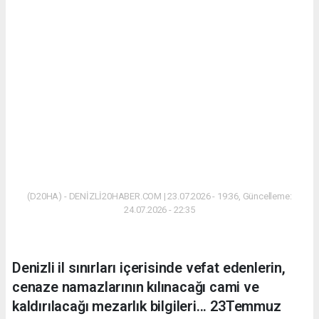
(D20HA) - DENİZLİ20HABER.COM | 23.07.2026 - 19:36, Güncelleme:
24.07.2026 - 22:35
Denizli il sınırları içerisinde vefat edenlerin,
cenaze namazlarının kılınacağı cami ve
kaldırılacağı mezarlık bilgileri... 23Temmuz