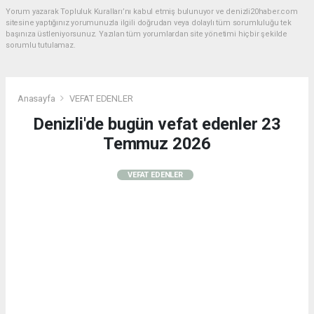
Yorum yazarak Topluluk Kuralları’nı kabul etmiş bulunuyor ve denizli20haber.com
sitesine yaptığınız yorumunuzla ilgili doğrudan veya dolaylı tüm sorumluluğu tek
başınıza üstleniyorsunuz. Yazılan tüm yorumlardan site yönetimi hiçbir şekilde
sorumlu tutulamaz.
Anasayfa
VEFAT EDENLER
Denizli'de bugün vefat edenler 23
Temmuz 2026
VEFAT EDENLER