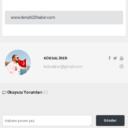
www.denizli20haber.com
KÖKSAL İRER
koksalirer@gmail.com
Okuyucu Yorumları
(0)
Gönder