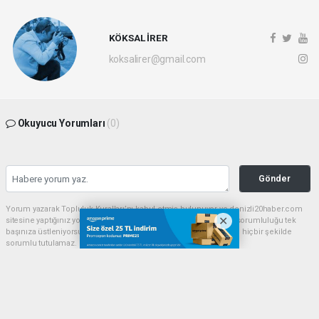
KÖKSAL İRER
koksalirer@gmail.com
Okuyucu Yorumları
(0)
Gönder
Yorum yazarak Topluluk Kuralları’nı kabul etmiş bulunuyor ve denizli20haber.com
sitesine yaptığınız yorumunuzla ilgili doğrudan veya dolaylı tüm sorumluluğu tek
başınıza üstleniyorsunuz. Yazılan tüm yorumlardan site yönetimi hiçbir şekilde
sorumlu tutulamaz.