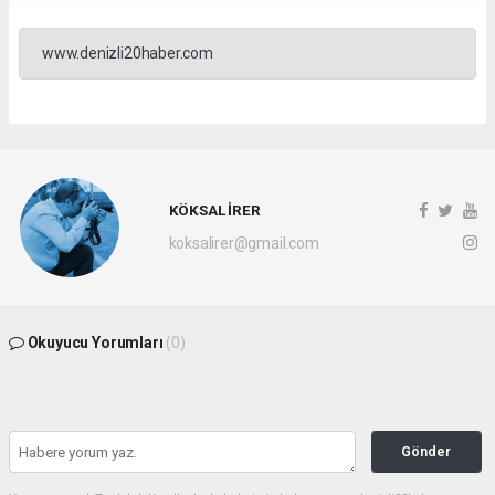
www.denizli20haber.com
KÖKSAL İRER
koksalirer@gmail.com
Okuyucu Yorumları
(0)
Gönder