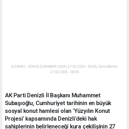
(D20HA) - DENİZLİ20HABER.COM | 27.02.2026 - 00:05, Güncelleme:
27.02.2026 - 00:05
AK Parti Denizli İl Başkanı Muhammet
Subaşıoğlu, Cumhuriyet tarihinin en büyük
sosyal konut hamlesi olan 'Yüzyılın Konut
Projesi' kapsamında Denizli'deki hak
sahiplerinin belirleneceği kura çekilişinin 27