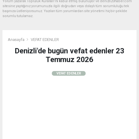
Yorum yazarak Topluluk Kuralları’nı kabul etmiş bulunuyor ve denizli20haber.com
sitesine yaptığınız yorumunuzla ilgili doğrudan veya dolaylı tüm sorumluluğu tek
başınıza üstleniyorsunuz. Yazılan tüm yorumlardan site yönetimi hiçbir şekilde
sorumlu tutulamaz.
Anasayfa
VEFAT EDENLER
Denizli'de bugün vefat edenler 23
Temmuz 2026
VEFAT EDENLER