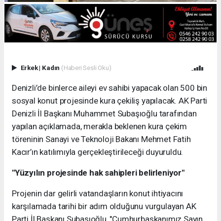
Erkek
|
Kadın
(Haberi Sesli Oku)
Denizli’de binlerce aileyi ev sahibi yapacak olan 500 bin
sosyal konut projesinde kura çekiliş yapılacak. AK Parti
Denizli İl Başkanı Muhammet Subaşıoğlu tarafından
yapılan açıklamada, merakla beklenen kura çekim
töreninin Sanayi ve Teknoloji Bakanı Mehmet Fatih
Kacır’ın katılımıyla gerçekleştirileceği duyuruldu.
"Yüzyılın projesinde hak sahipleri belirleniyor"
Projenin dar gelirli vatandaşların konut ihtiyacını
karşılamada tarihi bir adım olduğunu vurgulayan AK
Parti İl Başkanı Subaşıoğlu, "Cumhurbaşkanımız Sayın