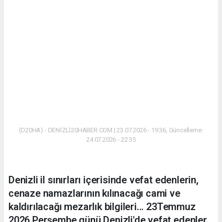
(D20HA) - DENİZLİ20HABER.COM | 23.07.2026 - 19:36, Güncelleme:
24.07.2026 - 22:35
Denizli il sınırları içerisinde vefat edenlerin,
cenaze namazlarının kılınacağı cami ve
kaldırılacağı mezarlık bilgileri... 23Temmuz
2026 Perşembe günü Denizli'de vefat edenler.