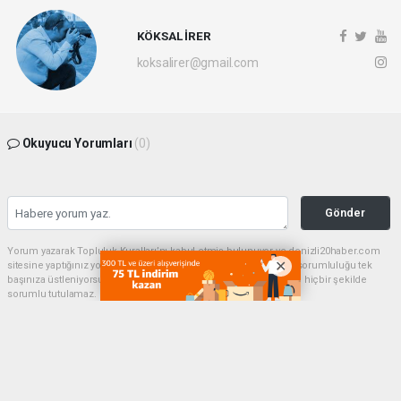
KÖKSAL İRER
koksalirer@gmail.com
Okuyucu Yorumları
(0)
Gönder
Yorum yazarak Topluluk Kuralları’nı kabul etmiş bulunuyor ve denizli20haber.com
sitesine yaptığınız yorumunuzla ilgili doğrudan veya dolaylı tüm sorumluluğu tek
başınıza üstleniyorsunuz. Yazılan tüm yorumlardan site yönetimi hiçbir şekilde
sorumlu tutulamaz.
haber paketi
haber scripti
haber yazılımı