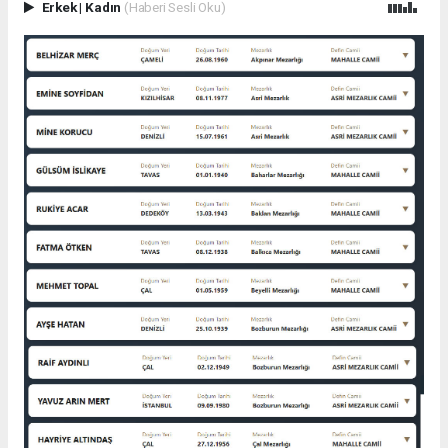
Erkek
|
Kadın
(Haberi Sesli Oku)